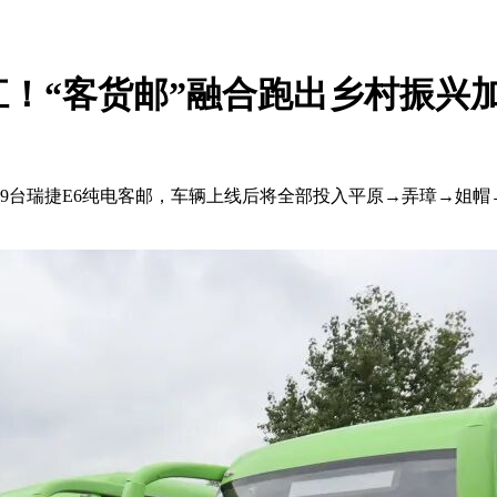
！“客货邮”融合跑出乡村振兴
瑞捷E6纯电客邮，车辆上线后将全部投入平原→弄璋→姐帽→芒线的