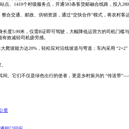
镇站点、1410个村级服务点，开通583条客货邮融合线路，投入2
，整合交通、邮政、供销资源，通过“交快合作”模式，将农村客
身长度5.99米，仅需B证即可驾驶，大幅降低运营方的司机门
能有效减轻司机疲劳感。
大爬坡能力达20%，轻松应对沿线坡道与弯道；车内采用 “2+2
。
求。
其间。它们不仅是绿色出行的使者，更是乡村振兴的 “传送带”—
公里
通部门回应