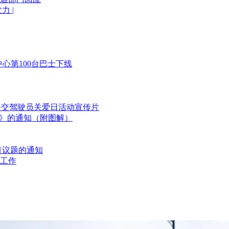
 |
中心第100台巴士下线
国公交驾驶员关爱日活动宣传片
划》的通知（附图解）
目议题的通知
工作