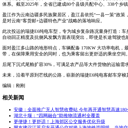
体系。截至2025年，全省已建成80个县级共配中心、338个乡
盈江作为云南边疆多民族聚居区，盈江县依托“一县一策”政策
是对云南“客货邮+边疆特色产业”战略的落地响应。
此次投运的瑞捷E6纯电车型，专为城乡复杂路况量身打造：车
自动回正精度及抗侧风发飘方面表现突出，即使是长途驾驶也
面对盈江多山路的地形特点，车辆配备 170KW 大功率电机，最
带，在保障乘用安全的同时，也为乘客留出更舒适的乘坐空间
后尾下沉式尾舱扩容30%，可满足农产品等大件货物的运输需
未来，沿着平原到芒线的公路，崭新的瑞捷E6纯电客邮车穿梭
编辑：刚刚
相关新闻
安徽：全面推广无人智慧收费站 今年再开通智慧高速180
湖北十堰：“四网融合”助推物流通村全覆盖
更便捷！更舒适！上海郊区公交服务优化升级
网友建议江苏启东开通公交对接上海地铁崇明线，当地交