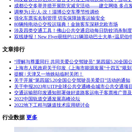
成都公交多举并措开展防灾减灾活动——建立网络 多点发力
调整为1元/人·次！淄博公交车季节性调价
强化车票实名制管理 切实保障旅客运输安全
80辆纯电动公交投运瑞典！金旅客车深耕北欧市场
涉及四类交通工具！佛山公共交通启动每日防蚊消杀制度
双线捷报！New Flyer获纽约121辆混动巴士大单+温尼伯
文章排行
“理解与尊重同行 共同关爱公交驾驶员” 第四届5.20全
上海市人民政府关于印发《上海市能源发展“十四五”规
提醒 | 天津又一地铁站临时关闭！
关于开展“第四届5.20全国公交驾驶员关爱日”活动的通知
关于申报2023年UITP全球公共交通峰会城市公共交通项
交通运输部印发通知部署做好道路客运电子客票推广普及
2022中国轨道交通发展高峰论坛
2022地下工程与隧道技术应用研讨会
行业数据
更多