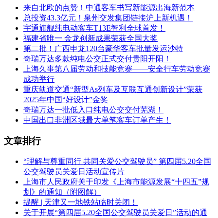
来自北欧的点赞！中通客车书写新能源出海新范本
总投资43.3亿元！泉州交发集团链接沪上新机遇！
宇通旗舰纯电动客车T13E智利全球首发！
福建省唯一 金龙创新成果荣获全国大奖
第二批！广西申龙120台豪华客车批量发运沙特
奇瑞万达多款纯电公交正式交付贵阳开阳！
上海久事第八届劳动和技能竞赛——安全行车劳动竞赛
成功举行
重庆轨道交通“新型As列车及互联互通创新设计”荣获
2025年中国“好设计”金奖
奇瑞万达一批低入口纯电公交交付芜湖！
中国出口非洲区域最大单笔客车订单产生！
文章排行
“理解与尊重同行 共同关爱公交驾驶员” 第四届5.20全国
公交驾驶员关爱日活动宣传片
上海市人民政府关于印发《上海市能源发展“十四五”规
划》的通知（附图解）
提醒 | 天津又一地铁站临时关闭！
关于开展“第四届5.20全国公交驾驶员关爱日”活动的通