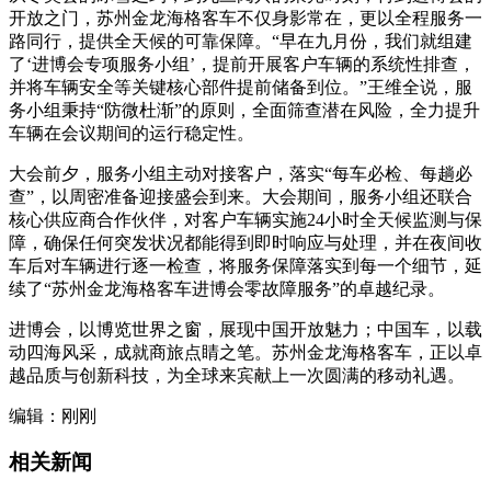
开放之门，苏州金龙海格客车不仅身影常在，更以全程服务一
路同行，提供全天候的可靠保障。“早在九月份，我们就组建
了‘进博会专项服务小组’，提前开展客户车辆的系统性排查，
并将车辆安全等关键核心部件提前储备到位。”王维全说，服
务小组秉持“防微杜渐”的原则，全面筛查潜在风险，全力提升
车辆在会议期间的运行稳定性。
大会前夕，服务小组主动对接客户，落实“每车必检、每趟必
查”，以周密准备迎接盛会到来。大会期间，服务小组还联合
核心供应商合作伙伴，对客户车辆实施24小时全天候监测与保
障，确保任何突发状况都能得到即时响应与处理，并在夜间收
车后对车辆进行逐一检查，将服务保障落实到每一个细节，延
续了“苏州金龙海格客车进博会零故障服务”的卓越纪录。
进博会，以博览世界之窗，展现中国开放魅力；中国车，以载
动四海风采，成就商旅点睛之笔。苏州金龙海格客车，正以卓
越品质与创新科技，为全球来宾献上一次圆满的移动礼遇。
编辑：刚刚
相关新闻