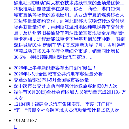
醇电动+纯电动”两大核心技术路线带来的全场景优势，
积极推动新能源重卡在煤炭、砂石、商砼、港口短倒、
城市置换等场景的落地应用。从西边宁夏的煤炭砂石大
宗运输批量签约交付，到河北邯郸大宗物资转运交付现
场再获批量订单，再到浙江温州地区纯电搅拌车交付开
启，及杭州老旧柴油货车淘汰政策宣贯现场全系新能源
重卡亮相，远程新能源重卡下半年开启加速冲刺。 轻商
深耕城配民生 定制车型拓宽应用新边界 7月，吉利远程
轻商成功开拓民生医疗全新细分市场，销量同比增长
36.6%，持续领跑新能源物流车赛道。...
2026年上半年新能源客车出口冠军诞生！
2026年1-5月全国城市公共汽电车客运量分析
交通运输部发布1-5月全国城市客运量
深中跨市公交开通两周年累计运送旅客超620万人次
端午节(6月20日)全社会跨区域人员流动量完成20119.4万
人次
12184辆！福建金龙汽车集团实现一季度“开门红”
“五一”假期全社会跨区域人员流动量预计超15亿人次
1912451637
