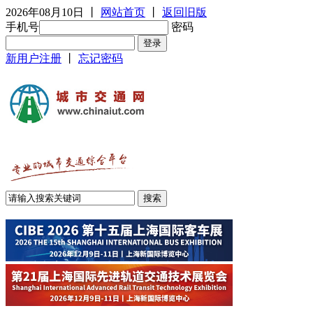
2026年08月10日
丨
网站首页
丨
返回旧版
手机号
密码
新用户注册
丨
忘记密码