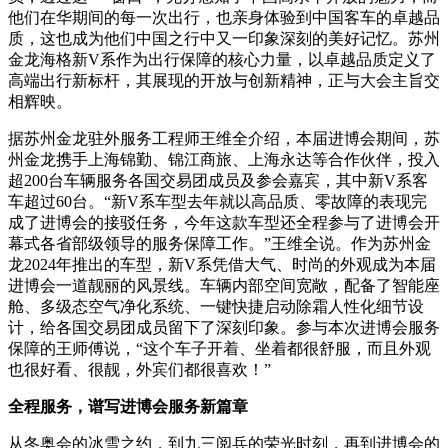
他们在华期间的每一次出行，也亲身体验到中国客车的卓越品
质，这也成为他们中国之行中又一印象深刻的美好记忆。苏州
金龙海格新V系作为出行保障的核心力量，以卓越品质定义了
高端出行新标杆，其展现的开放与创新精神，正与大会主旨交
相辉映。
据苏州金龙驻外服务工程师王维全介绍，本届进博会期间，苏
州金龙携手上海锦勤、锦江商旅、上海永达等合作伙伴，投入
超200台车辆服务各国交易团成员及参会嘉宾，其中新V系客
车超过60台。“新V系车型去年就以高品质、零故障的表现完
成了进博会的接驳任务，今年这款车型还全程参与了进博会开
幕式各省部级领导的服务保障工作。”王维全说。作为苏州金
龙2024年推出的车型，新V系凭借大气、时尚的外观成为本届
进博会一道靓丽的风景线。车辆内部空间宽敞，配备了智能座
舱、多级态空气净化系统、一键快捷启动除霜人性化细节设
计，给各国交易团成员留下了深刻印象。参与本次进博会服务
保障的王师傅说，“这个车子开着、坐着都很舒服，而且外观
也很好看、很靓，外宾们都很喜欢！”
全程服务，谱写进博会服务新篇章
从冬奥会的冰雪之约，到九三阅兵的荣光时刻，再到进博会的