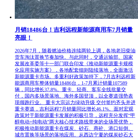
月销18486台！吉利远程新能源商用车7月销量
亮眼！
2026年7月，随着燃油价格连续两轮上调，各地老旧柴油
货车淘汰置换节奏加快。与此同时，交通运输部、国家
发展改革委等十一部门联合印发《推动新能源重卡规模
化应用实施方案》，各地配套细则陆续落地，全面激活
新能源重卡市场。多重利好政策加持下，7月吉利远程新
能源商用车整体销量18486台，1-7月累计销量107589
辆，同比增长37.8%。重卡、轻商、客车全线批量交
付，国内多场景落地、海外多国登顶，以全赛道强势表
现领跑行业。 重卡大宗运力绿动升级 交付签约齐头并进
重卡赛道，吉利远程7月销量同比增长46.1%。面对宏观
政策对于新能源重卡发展的积极引导，远程充分发挥“甲
醇电动+纯电动”两大核心技术路线带来的全场景优势，
积极推动新能源重卡在煤炭、砂石、商砼、港口短倒、
城市置换等场景的落地应用。从西边宁夏的煤炭砂石大