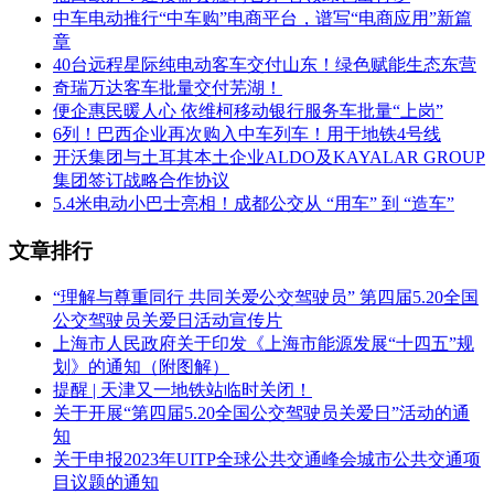
中车电动推行“中车购”电商平台，谱写“电商应用”新篇
章
40台远程星际纯电动客车交付山东！绿色赋能生态东营
奇瑞万达客车批量交付芜湖！
便企惠民暖人心 依维柯移动银行服务车批量“上岗”
6列！巴西企业再次购入中车列车！用于地铁4号线
开沃集团与土耳其本土企业ALDO及KAYALAR GROUP
集团签订战略合作协议
5.4米电动小巴士亮相！成都公交从 “用车” 到 “造车”
文章排行
“理解与尊重同行 共同关爱公交驾驶员” 第四届5.20全国
公交驾驶员关爱日活动宣传片
上海市人民政府关于印发《上海市能源发展“十四五”规
划》的通知（附图解）
提醒 | 天津又一地铁站临时关闭！
关于开展“第四届5.20全国公交驾驶员关爱日”活动的通
知
关于申报2023年UITP全球公共交通峰会城市公共交通项
目议题的通知