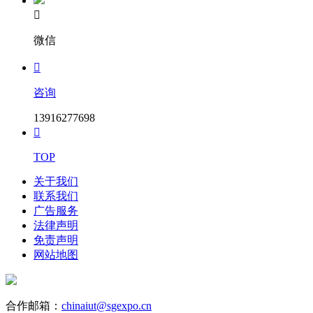

微信

咨询
13916277698

TOP
关于我们
联系我们
广告服务
法律声明
免责声明
网站地图
合作邮箱：
chinaiut@sgexpo.cn