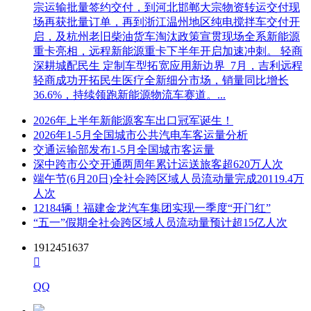
宗运输批量签约交付，到河北邯郸大宗物资转运交付现
场再获批量订单，再到浙江温州地区纯电搅拌车交付开
启，及杭州老旧柴油货车淘汰政策宣贯现场全系新能源
重卡亮相，远程新能源重卡下半年开启加速冲刺。 轻商
深耕城配民生 定制车型拓宽应用新边界 7月，吉利远程
轻商成功开拓民生医疗全新细分市场，销量同比增长
36.6%，持续领跑新能源物流车赛道。...
2026年上半年新能源客车出口冠军诞生！
2026年1-5月全国城市公共汽电车客运量分析
交通运输部发布1-5月全国城市客运量
深中跨市公交开通两周年累计运送旅客超620万人次
端午节(6月20日)全社会跨区域人员流动量完成20119.4万
人次
12184辆！福建金龙汽车集团实现一季度“开门红”
“五一”假期全社会跨区域人员流动量预计超15亿人次
1912451637

QQ