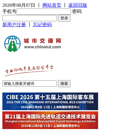
2026年08月07日
丨
网站首页
丨
返回旧版
手机号
密码
新用户注册
丨
忘记密码