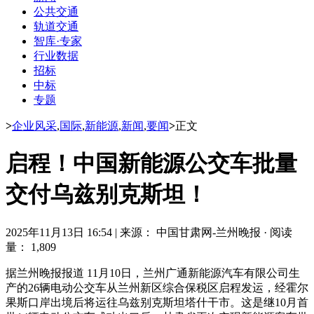
公共交通
轨道交通
智库·专家
行业数据
招标
中标
专题
>
企业风采
,
国际
,
新能源
,
新闻
,
要闻
>
正文
启程！中国新能源公交车批量
交付乌兹别克斯坦！
2025年11月13日 16:54
|
来源： 中国甘肃网-兰州晚报
·
阅读
量： 1,809
据兰州晚报报道 11月10日，兰州广通新能源汽车有限公司生
产的26辆电动公交车从兰州新区综合保税区启程发运，经霍尔
果斯口岸出境后将运往乌兹别克斯坦塔什干市。这是继10月首