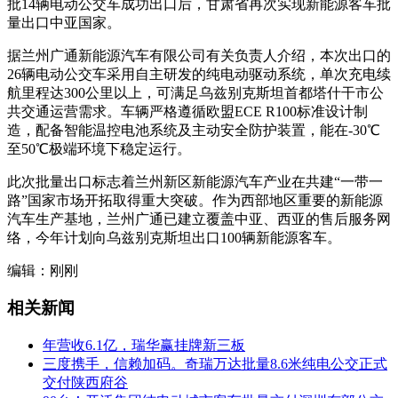
批14辆电动公交车成功出口后，甘肃省再次实现新能源客车批
量出口中亚国家。
据兰州广通新能源汽车有限公司有关负责人介绍，本次出口的
26辆电动公交车采用自主研发的纯电动驱动系统，单次充电续
航里程达300公里以上，可满足乌兹别克斯坦首都塔什干市公
共交通运营需求。车辆严格遵循欧盟ECE R100标准设计制
造，配备智能温控电池系统及主动安全防护装置，能在-30℃
至50℃极端环境下稳定运行。
此次批量出口标志着兰州新区新能源汽车产业在共建“一带一
路”国家市场开拓取得重大突破。作为西部地区重要的新能源
汽车生产基地，兰州广通已建立覆盖中亚、西亚的售后服务网
络，今年计划向乌兹别克斯坦出口100辆新能源客车。
编辑：刚刚
相关新闻
年营收6.1亿，瑞华赢挂牌新三板
三度携手，信赖加码。奇瑞万达批量8.6米纯电公交正式
交付陕西府谷