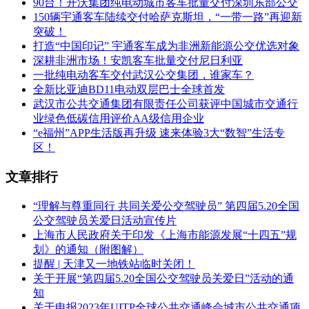
90台！开沃集团纯电动城市客车批量交付深圳东部公交
150辆宇通客车陆续交付哈萨克斯坦，“一带一路”再迎新
突破！
打造“中国印记” 宇通客车成为非洲新能源公交优选对象
深耕非洲市场！安凯客车批量交付尼日利亚
一批纯电动客车交付武汉公交集团，谁家车？
全新比亚迪BD11电动双层巴士全球首发
武汉市公共交通集团有限责任公司获评中国城市交通行
业绿色低碳信用评价AA级信用企业
“e福州”APP生活版再升级 速来体验3大“数智”生活专
区！
文章排行
“理解与尊重同行 共同关爱公交驾驶员” 第四届5.20全国
公交驾驶员关爱日活动宣传片
上海市人民政府关于印发《上海市能源发展“十四五”规
划》的通知（附图解）
提醒 | 天津又一地铁站临时关闭！
关于开展“第四届5.20全国公交驾驶员关爱日”活动的通
知
关于申报2023年UITP全球公共交通峰会城市公共交通项