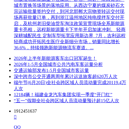
城市置换等场景的落地应用。从西边宁夏的煤炭砂石大
宗运输批量签约交付，到河北邯郸大宗物资转运交付现
场再获批量订单，再到浙江温州地区纯电搅拌车交付开
启，及杭州老旧柴油货车淘汰政策宣贯现场全系新能源
重卡亮相，远程新能源重卡下半年开启加速冲刺。 轻商
深耕城配民生 定制车型拓宽应用新边界 7月，吉利远程
轻商成功开拓民生医疗全新细分市场，销量同比增长
36.6%，持续领跑新能源物流车赛道。...
2026年上半年新能源客车出口冠军诞生！
2026年1-5月全国城市公共汽电车客运量分析
交通运输部发布1-5月全国城市客运量
深中跨市公交开通两周年累计运送旅客超620万人次
端午节(6月20日)全社会跨区域人员流动量完成20119.4万
人次
12184辆！福建金龙汽车集团实现一季度“开门红”
“五一”假期全社会跨区域人员流动量预计超15亿人次
1912451637

QQ