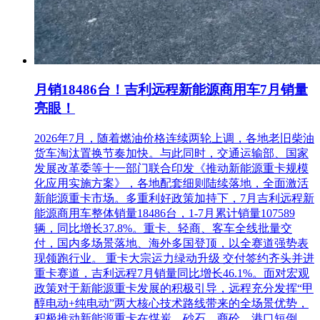
月销18486台！吉利远程新能源商用车7月销量
亮眼！
2026年7月，随着燃油价格连续两轮上调，各地老旧柴油
货车淘汰置换节奏加快。与此同时，交通运输部、国家
发展改革委等十一部门联合印发《推动新能源重卡规模
化应用实施方案》，各地配套细则陆续落地，全面激活
新能源重卡市场。多重利好政策加持下，7月吉利远程新
能源商用车整体销量18486台，1-7月累计销量107589
辆，同比增长37.8%。重卡、轻商、客车全线批量交
付，国内多场景落地、海外多国登顶，以全赛道强势表
现领跑行业。 重卡大宗运力绿动升级 交付签约齐头并进
重卡赛道，吉利远程7月销量同比增长46.1%。面对宏观
政策对于新能源重卡发展的积极引导，远程充分发挥“甲
醇电动+纯电动”两大核心技术路线带来的全场景优势，
积极推动新能源重卡在煤炭、砂石、商砼、港口短倒、