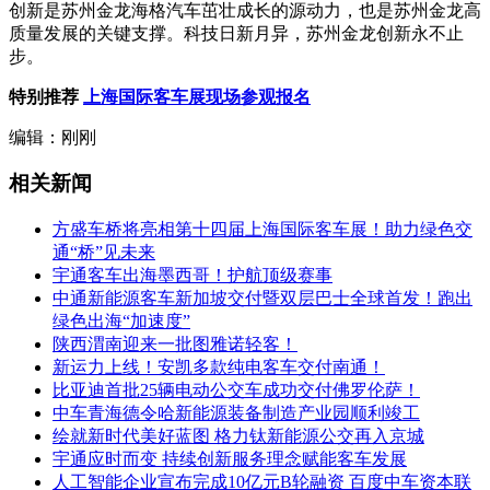
创新是苏州金龙海格汽车茁壮成长的源动力，也是苏州金龙高
质量发展的关键支撑。科技日新月异，苏州金龙创新永不止
步。
特别推荐
上海国际客车展现场参观报名
编辑：刚刚
相关新闻
方盛车桥将亮相第十四届上海国际客车展！助力绿色交
通“桥”见未来
宇通客车出海墨西哥！护航顶级赛事
中通新能源客车新加坡交付暨双层巴士全球首发！跑出
绿色出海“加速度”
陕西渭南迎来一批图雅诺轻客！
新运力上线！安凯多款纯电客车交付南通！
比亚迪首批25辆电动公交车成功交付佛罗伦萨！
中车青海德令哈新能源装备制造产业园顺利竣工
绘就新时代美好蓝图 格力钛新能源公交再入京城
宇通应时而变 持续创新服务理念赋能客车发展
人工智能企业宣布完成10亿元B轮融资 百度中车资本联