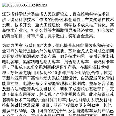
江苏省科学技术奖由省人民政府设立，旨在推动科学技术进
步，调动科学技术工作者的积极性和创造性，主要奖励在技术
发明、技术开发、重大工程建设、科学技术成果推广转化、高
新技术产业化、社会公益等方面取得显著经济效益、社会效益
的科技项目，评审严格，竞争激烈，奖项含金量高。
为助力国家“双碳目标”达成，优化提升车辆能量效率和确保安
全可靠的运行是国内外的迫切需要。苏州金龙从公司成立初期
就开始对新能源研发谋篇布局，做足技术积累，先后开发出纯
电动客车、氢燃料电池动力客车、混合动力客车、氢燃料卡车
等，已形成4-18米全系列新能源客车产品。在新能源技术领
域，苏州金龙项目团队历经 10 多年产学研用深度合作，攻克
了新能源商用车高性能动力系统创新设计、自适应最优化智能
能量控制、电池寿命安全智能管理和动模测试、整车综合节能
及新方法制造等共性关键技术，研制了成套核心基础部件，完
成了整车应用开发，并实现了产业化规模应用。此次获得江苏
省科学技术二等奖的“新能源商用车用高性能动力系统及智能
控制关键技术及应用”项目，获得了授权发明专利
42
件、其他
知识产权
30
项，项目研制的核心部件及新能源客车系列产品已