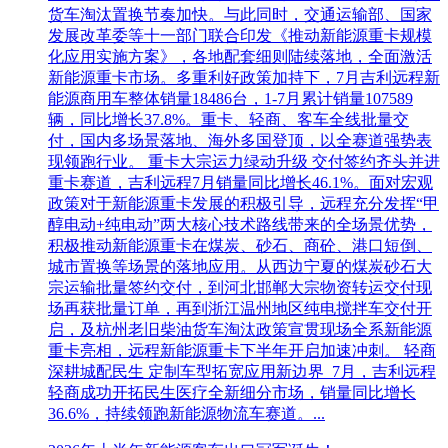
货车淘汰置换节奏加快。与此同时，交通运输部、国家
发展改革委等十一部门联合印发《推动新能源重卡规模
化应用实施方案》，各地配套细则陆续落地，全面激活
新能源重卡市场。多重利好政策加持下，7月吉利远程新
能源商用车整体销量18486台，1-7月累计销量107589
辆，同比增长37.8%。重卡、轻商、客车全线批量交
付，国内多场景落地、海外多国登顶，以全赛道强势表
现领跑行业。 重卡大宗运力绿动升级 交付签约齐头并进
重卡赛道，吉利远程7月销量同比增长46.1%。面对宏观
政策对于新能源重卡发展的积极引导，远程充分发挥“甲
醇电动+纯电动”两大核心技术路线带来的全场景优势，
积极推动新能源重卡在煤炭、砂石、商砼、港口短倒、
城市置换等场景的落地应用。从西边宁夏的煤炭砂石大
宗运输批量签约交付，到河北邯郸大宗物资转运交付现
场再获批量订单，再到浙江温州地区纯电搅拌车交付开
启，及杭州老旧柴油货车淘汰政策宣贯现场全系新能源
重卡亮相，远程新能源重卡下半年开启加速冲刺。 轻商
深耕城配民生 定制车型拓宽应用新边界 7月，吉利远程
轻商成功开拓民生医疗全新细分市场，销量同比增长
36.6%，持续领跑新能源物流车赛道。...