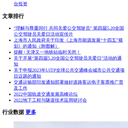
合投资
文章排行
“理解与尊重同行 共同关爱公交驾驶员” 第四届5.20全国
公交驾驶员关爱日活动宣传片
上海市人民政府关于印发《上海市能源发展“十四五”规
划》的通知（附图解）
提醒 | 天津又一地铁站临时关闭！
关于开展“第四届5.20全国公交驾驶员关爱日”活动的通
知
关于申报2023年UITP全球公共交通峰会城市公共交通项
目议题的通知
交通运输部印发通知部署做好道路客运电子客票推广普
及工作
2022中国轨道交通发展高峰论坛
2022地下工程与隧道技术应用研讨会
行业数据
更多