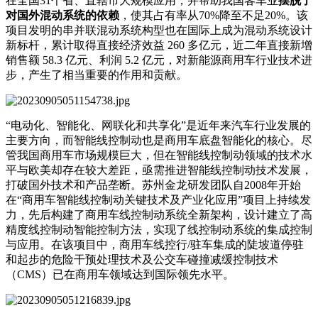
在全国31个省、直辖市大规模应用，并帮助我国客车业
摆脱了
对国外混动系统的依赖
，使其占有率从70%降至不足20%。该
项目发明的串并联混动系统构型也在国际上成为混动系统设计
新标杆，累计取得直接经济效益 260 多亿元，近二年直接新增
销售额 58.3 亿元、利润 5.2 亿元，对新能源商用车行业技术进
步，产生了相当重要的作用和贡献。
“电动化、智能化、网联化和共享化”是近年来汽车行业发展的
主要方向，而智能线控制动也是商用车底盘智能化的核心。尽
管我国商用车市场规模巨大，但在智能线控制动领域的技术水
平与欧美却存在较大差距，亟需推进智能线控制动技术发展，
打破国外技术和产品垄断。苏州金龙研发团队自2008年开始
在“商用车智能线控制动关键技术及产业化应用”项目上持续发
力，先后构建了商用车线控制动系统全新架构，设计建立了高
精度线控制动智能控制方法，实现了线控制动系统的集成控制
与应用。在该项目中，商用车线控行/驻车集成的陡坡道停驻
和起步的危险干预处理技术及公交车碰撞减缓控制技术
（CMS）已在商用车领域达到国际领先水平。