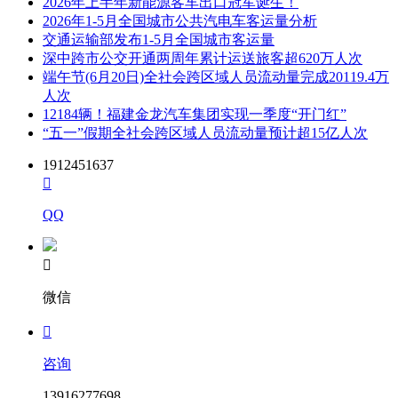
2026年上半年新能源客车出口冠军诞生！
2026年1-5月全国城市公共汽电车客运量分析
交通运输部发布1-5月全国城市客运量
深中跨市公交开通两周年累计运送旅客超620万人次
端午节(6月20日)全社会跨区域人员流动量完成20119.4万
人次
12184辆！福建金龙汽车集团实现一季度“开门红”
“五一”假期全社会跨区域人员流动量预计超15亿人次
1912451637

QQ

微信

咨询
13916277698