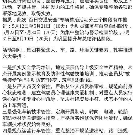
切实履行岗位职责，层层传导压力、层层落实责任，形成上下
联动、齐抓共管、协同发力的工作格局，确保专项整治各项部
署落地见效、取得实效。
据悉，此次“百日交通安全”专项整治活动分三个阶段有序推
进：5月12日至5月21日（10天）为动员部署与自查自纠阶段，
5月22日至7月30日（70天）为集中整治与督导检查阶段，7月
31日至8月19日（20天）为巩固提升与总结评估阶段。
活动期间，集团将聚焦人、车、路、环境关键要素，扎实推进
六大举措：
一是抓实安全学习培训。通过层层传导上级安全生产精神、常
态开展案例警示教育及防御性驾驶技能培训，推动全员从“被
动接受”向“主动防范”转变，筑牢思想防线。
二是从严人员安全管控。严格从业人员资格审核，规范岗前身
心状态检测，建立驾驶员心理健康关爱机制，对重点人员实行
谈心家访和专业心理疏导，坚决杜绝资质不符、状态不佳的人
员上车营运。
三是强化车辆技术管控。定期开展制动、转向、电池、轮胎、
消防器材等关键部位排查，严格落实维修保养闭环流程，确保
车辆技术状况始终良好。
四是规范运营行车管控。重点整治不规范进出站、路口违规、