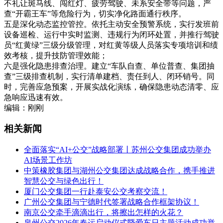
不礼让斑马线、闯红灯、疲劳驾驶、未系安全带等问题，严
查“开霸王车”等危险行为，切实净化路面通行秩序。
五是深化动态监控管控。依托主动安全预警系统，实行发班前
设备巡检、运行中实时监测、违规行为闭环处置，并推行驾驶
员“红黄绿”三级分级管理，对红黄等级人员落实专项培训和绩
效考核，提升技防管理效能；
六是强化隐患排查治理。建立“车队自查、单位普查、集团抽
查”三级排查机制，实行清单建档、责任到人、闭环销号。同
时，完善应急预案，开展实战化演练，确保隐患动态清零、应
急响应迅速有效。
编辑：刚刚
相关新闻
全面落实“AI+公交”战略部署丨苏州公交集团成功举办
AI场景工作坊
中策橡胶集团与湖州公交集团达成战略合作，携手推进
智慧公交与绿色出行！
厦门公交集团一行赴泰安公交考察交流！
广州公交集团与宁德时代签署战略合作框架协议！
南京公交牵手滴滴出行，将擦出怎样的火花？
泉州公交2026年春运启动仪式暨爱车日主题活动成功举