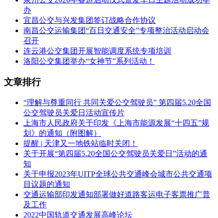
办
宜昌公交与兴发集团签订战略合作协议
南昌公交运输集团“百日交通安全”专项整治活动启动会
召开
连云港公交集团开展智能调度系统专项培训
洛阳公交集团举办“女神节”系列活动！
文章排行
“理解与尊重同行 共同关爱公交驾驶员” 第四届5.20全国
公交驾驶员关爱日活动宣传片
上海市人民政府关于印发《上海市能源发展“十四五”规
划》的通知（附图解）
提醒 | 天津又一地铁站临时关闭！
关于开展“第四届5.20全国公交驾驶员关爱日”活动的通
知
关于申报2023年UITP全球公共交通峰会城市公共交通项
目议题的通知
交通运输部印发通知部署做好道路客运电子客票推广普
及工作
2022中国轨道交通发展高峰论坛