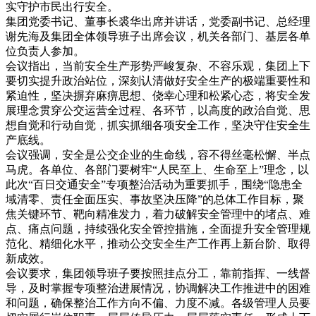
实守护市民出行安全。
集团党委书记、董事长裘华出席并讲话，党委副书记、总经理
谢先海及集团全体领导班子出席会议，机关各部门、基层各单
位负责人参加。
会议指出，当前安全生产形势严峻复杂、不容乐观，集团上下
要切实提升政治站位，深刻认清做好安全生产的极端重要性和
紧迫性，坚决摒弃麻痹思想、侥幸心理和松紧心态，将安全发
展理念贯穿公交运营全过程、各环节，以高度的政治自觉、思
想自觉和行动自觉，抓实抓细各项安全工作，坚决守住安全生
产底线。
会议强调，安全是公交企业的生命线，容不得丝毫松懈、半点
马虎。各单位、各部门要树牢“人民至上、生命至上”理念，以
此次“百日交通安全”专项整治活动为重要抓手，围绕“隐患全
域清零、责任全面压实、事故坚决压降”的总体工作目标，聚
焦关键环节、靶向精准发力，着力破解安全管理中的堵点、难
点、痛点问题，持续强化安全管控措施，全面提升安全管理规
范化、精细化水平，推动公交安全生产工作再上新台阶、取得
新成效。
会议要求，集团领导班子要按照挂点分工，靠前指挥、一线督
导，及时掌握专项整治进展情况，协调解决工作推进中的困难
和问题，确保整治工作方向不偏、力度不减。各级管理人员要