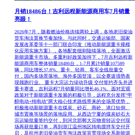
月销18486台！吉利远程新能源商用车7月销量
亮眼！
2026年7月，随着燃油价格连续两轮上调，各地老旧柴油
货车淘汰置换节奏加快。与此同时，交通运输部、国家
发展改革委等十一部门联合印发《推动新能源重卡规模
化应用实施方案》，各地配套细则陆续落地，全面激活
新能源重卡市场。多重利好政策加持下，7月吉利远程新
能源商用车整体销量18486台，1-7月累计销量107589
辆，同比增长37.8%。重卡、轻商、客车全线批量交
付，国内多场景落地、海外多国登顶，以全赛道强势表
现领跑行业。 重卡大宗运力绿动升级 交付签约齐头并进
重卡赛道，吉利远程7月销量同比增长46.1%。面对宏观
政策对于新能源重卡发展的积极引导，远程充分发挥“甲
醇电动+纯电动”两大核心技术路线带来的全场景优势，
积极推动新能源重卡在煤炭、砂石、商砼、港口短倒、
城市置换等场景的落地应用。从西边宁夏的煤炭砂石大
宗运输批量签约交付，到河北邯郸大宗物资转运交付现
场再获批量订单，再到浙江温州地区纯电搅拌车交付开
启，及杭州老旧柴油货车淘汰政策宣贯现场全系新能源