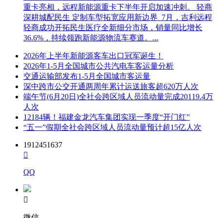
重卡亮相，远程新能源重卡下半年开启加速冲刺。 轻商
深耕城配民生 定制车型拓宽应用新边界 7月，吉利远程
轻商成功开拓民生医疗全新细分市场，销量同比增长
36.6%，持续领跑新能源物流车赛道。...
2026年上半年新能源客车出口冠军诞生！
2026年1-5月全国城市公共汽电车客运量分析
交通运输部发布1-5月全国城市客运量
深中跨市公交开通两周年累计运送旅客超620万人次
端午节(6月20日)全社会跨区域人员流动量完成20119.4万
人次
12184辆！福建金龙汽车集团实现一季度“开门红”
“五一”假期全社会跨区域人员流动量预计超15亿人次
1912451637

QQ

微信