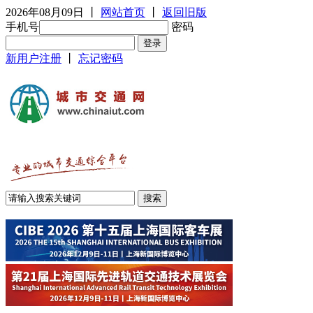
2026年08月09日
丨
网站首页
丨
返回旧版
手机号
密码
新用户注册
丨
忘记密码