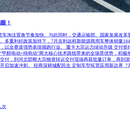
亮眼！
柴油货车淘汰置换节奏加快。与此同时，交通运输部、国家发展改
利好政策加持下，7月吉利远程新能源商用车整体销量18486台，
以全赛道强势表现领跑行业。 重卡大宗运力绿动升级 交付签约齐
“甲醇电动+纯电动”两大核心技术路线带来的全场景优势，积极
交付，到河北邯郸大宗物资转运交付现场再获批量订单，再到浙
开启加速冲刺。 轻商深耕城配民生 定制车型拓宽应用新边界 
人次