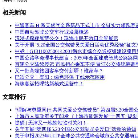
相关新闻
中通客车 H 系天然气全系新品正式上市 全链实力领跑赛
中国自动驾驶公交车行业发展概述
沉浸式探秘智慧公交！珠海市民开放日全景展示
关于开展“5.20全国公交驾驶员关爱日活动优秀经验”征
中标丨G1311002500142001衡水市综合交通枢纽
中国公路学会理事长建言：2050年全面建成智慧公路路
百辆公交陆续停运 市民担心乘车不便 晋江公交将统筹调
又一批高端旅团客车交付新疆！谁家车？
巴适公交丨资阳：绿色环保 干线示范应用
海珠客运招呼站新模式运营中！
文章排行
“理解与尊重同行 共同关爱公交驾驶员” 第四届5.20全
上海市人民政府关于印发《上海市能源发展“十四五”规
提醒 | 天津又一地铁站临时关闭！
关于开展“第四届5.20全国公交驾驶员关爱日”活动的通知
关于申报2023年UITP全球公共交通峰会城市公共交通项