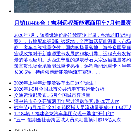
月销18486台！吉利远程新能源商用车7月销量
2026年7月，随着燃油价格连续两轮上调，各地老旧
案》，各地配套细则陆续落地，全面激活新能源重卡市场。多重
商、客车全线批量交付，国内多场景落地、海外多国登顶，
宏观政策对于新能源重卡发展的积极引导，远程充分发挥
景的落地应用。从西边宁夏的煤炭砂石大宗运输批量签约
策宣贯现场全系新能源重卡亮相，远程新能源重卡下半年
长36.6%，持续领跑新能源物流车赛道。...
2026年上半年新能源客车出口冠军诞生！
2026年1-5月全国城市公共汽电车客运量分析
交通运输部发布1-5月全国城市客运量
深中跨市公交开通两周年累计运送旅客超620万人次
端午节(6月20日)全社会跨区域人员流动量完成20119.4万
12184辆！福建金龙汽车集团实现一季度“开门红”
“五一”假期全社会跨区域人员流动量预计超15亿人次
1912451637