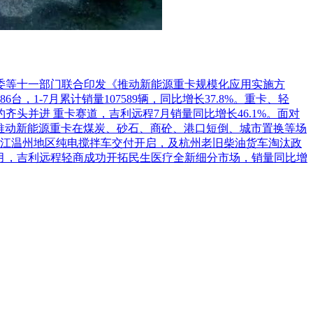
革委等十一部门联合印发《推动新能源重卡规模化应用实施方
1-7月累计销量107589辆，同比增长37.8%。重卡、轻
头并进 重卡赛道，吉利远程7月销量同比增长46.1%。面对
推动新能源重卡在煤炭、砂石、商砼、港口短倒、城市置换等场
江温州地区纯电搅拌车交付开启，及杭州老旧柴油货车淘汰政
7月，吉利远程轻商成功开拓民生医疗全新细分市场，销量同比增