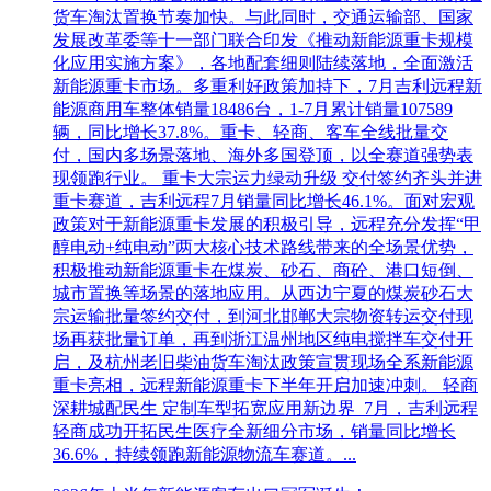
货车淘汰置换节奏加快。与此同时，交通运输部、国家
发展改革委等十一部门联合印发《推动新能源重卡规模
化应用实施方案》，各地配套细则陆续落地，全面激活
新能源重卡市场。多重利好政策加持下，7月吉利远程新
能源商用车整体销量18486台，1-7月累计销量107589
辆，同比增长37.8%。重卡、轻商、客车全线批量交
付，国内多场景落地、海外多国登顶，以全赛道强势表
现领跑行业。 重卡大宗运力绿动升级 交付签约齐头并进
重卡赛道，吉利远程7月销量同比增长46.1%。面对宏观
政策对于新能源重卡发展的积极引导，远程充分发挥“甲
醇电动+纯电动”两大核心技术路线带来的全场景优势，
积极推动新能源重卡在煤炭、砂石、商砼、港口短倒、
城市置换等场景的落地应用。从西边宁夏的煤炭砂石大
宗运输批量签约交付，到河北邯郸大宗物资转运交付现
场再获批量订单，再到浙江温州地区纯电搅拌车交付开
启，及杭州老旧柴油货车淘汰政策宣贯现场全系新能源
重卡亮相，远程新能源重卡下半年开启加速冲刺。 轻商
深耕城配民生 定制车型拓宽应用新边界 7月，吉利远程
轻商成功开拓民生医疗全新细分市场，销量同比增长
36.6%，持续领跑新能源物流车赛道。...