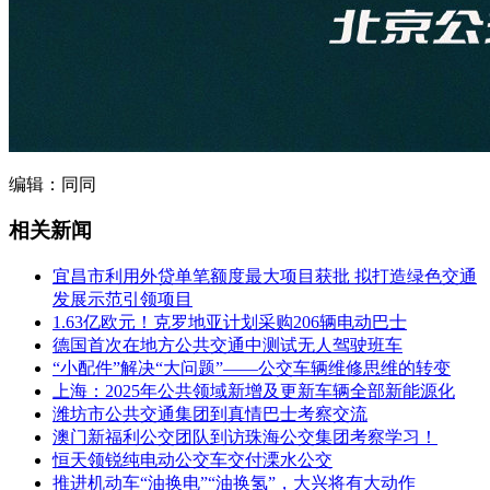
编辑：同同
相关新闻
宜昌市利用外贷单笔额度最大项目获批 拟打造绿色交通
发展示范引领项目
1.63亿欧元！克罗地亚计划采购206辆电动巴士
德国首次在地方公共交通中测试无人驾驶班车
“小配件”解决“大问题”——公交车辆维修思维的转变
上海：2025年公共领域新增及更新车辆全部新能源化
潍坊市公共交通集团到真情巴士考察交流
澳门新福利公交团队到访珠海公交集团考察学习！
恒天领锐纯电动公交车交付溧水公交
推进机动车“油换电”“油换氢”，大兴将有大动作