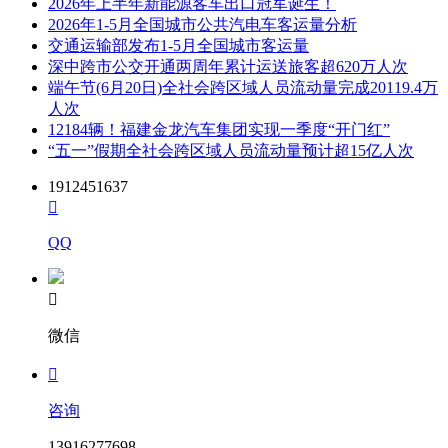
2026年上半年新能源客车出口冠军诞生！
2026年1-5月全国城市公共汽电车客运量分析
交通运输部发布1-5月全国城市客运量
深中跨市公交开通两周年累计运送旅客超620万人次
端午节(6月20日)全社会跨区域人员流动量完成20119.4万
人次
12184辆！福建金龙汽车集团实现一季度“开门红”
“五一”假期全社会跨区域人员流动量预计超15亿人次
1912451637

QQ

微信

咨询
13916277698