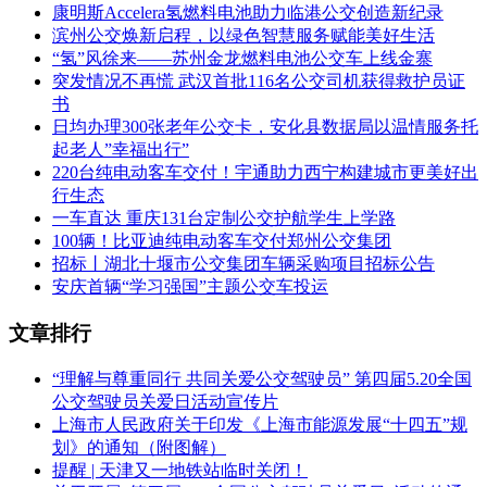
康明斯Accelera氢燃料电池助力临港公交创造新纪录
滨州公交焕新启程，以绿色智慧服务赋能美好生活
“氢”风徐来——苏州金龙燃料电池公交车上线金寨
突发情况不再慌 武汉首批116名公交司机获得救护员证
书
日均办理300张老年公交卡，安化县数据局以温情服务托
起老人”幸福出行”
220台纯电动客车交付！宇通助力西宁构建城市更美好出
行生态
一车直达 重庆131台定制公交护航学生上学路
100辆！比亚迪纯电动客车交付郑州公交集团
招标丨湖北十堰市公交集团车辆采购项目招标公告
安庆首辆“学习强国”主题公交车投运
文章排行
“理解与尊重同行 共同关爱公交驾驶员” 第四届5.20全国
公交驾驶员关爱日活动宣传片
上海市人民政府关于印发《上海市能源发展“十四五”规
划》的通知（附图解）
提醒 | 天津又一地铁站临时关闭！