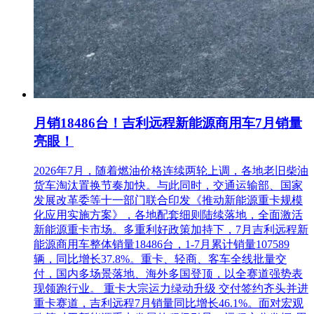
月销18486台！吉利远程新能源商用车7月销量
亮眼！
2026年7月，随着燃油价格连续两轮上调，各地老旧柴油
货车淘汰置换节奏加快。与此同时，交通运输部、国家
发展改革委等十一部门联合印发《推动新能源重卡规模
化应用实施方案》，各地配套细则陆续落地，全面激活
新能源重卡市场。多重利好政策加持下，7月吉利远程新
能源商用车整体销量18486台，1-7月累计销量107589
辆，同比增长37.8%。重卡、轻商、客车全线批量交
付，国内多场景落地、海外多国登顶，以全赛道强势表
现领跑行业。 重卡大宗运力绿动升级 交付签约齐头并进
重卡赛道，吉利远程7月销量同比增长46.1%。面对宏观