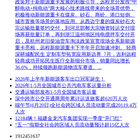
政策对于新能源重卡发展的积极引导，远程充分发挥“甲
醇电动+纯电动”两大核心技术路线带来的全场景优势，
积极推动新能源重卡在煤炭、砂石、商砼、港口短倒、
城市置换等场景的落地应用。从西边宁夏的煤炭砂石大
宗运输批量签约交付，到河北邯郸大宗物资转运交付现
场再获批量订单，再到浙江温州地区纯电搅拌车交付开
启，及杭州老旧柴油货车淘汰政策宣贯现场全系新能源
重卡亮相，远程新能源重卡下半年开启加速冲刺。 轻商
深耕城配民生 定制车型拓宽应用新边界 7月，吉利远程
轻商成功开拓民生医疗全新细分市场，销量同比增长
36.6%，持续领跑新能源物流车赛道。...
2026年上半年新能源客车出口冠军诞生！
2026年1-5月全国城市公共汽电车客运量分析
交通运输部发布1-5月全国城市客运量
深中跨市公交开通两周年累计运送旅客超620万人次
端午节(6月20日)全社会跨区域人员流动量完成20119.4万
人次
12184辆！福建金龙汽车集团实现一季度“开门红”
“五一”假期全社会跨区域人员流动量预计超15亿人次
1912451637