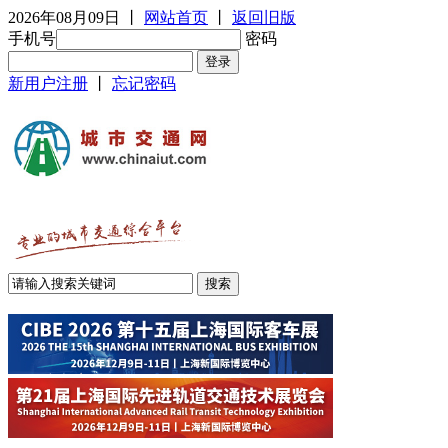
2026年08月09日
丨
网站首页
丨
返回旧版
手机号
密码
新用户注册
丨
忘记密码