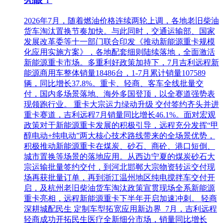
2026年7月，随着燃油价格连续两轮上调，各地老旧柴油
货车淘汰置换节奏加快。与此同时，交通运输部、国家
发展改革委等十一部门联合印发《推动新能源重卡规模
化应用实施方案》，各地配套细则陆续落地，全面激活
新能源重卡市场。多重利好政策加持下，7月吉利远程新
能源商用车整体销量18486台，1-7月累计销量107589
辆，同比增长37.8%。重卡、轻商、客车全线批量交
付，国内多场景落地、海外多国登顶，以全赛道强势表
现领跑行业。 重卡大宗运力绿动升级 交付签约齐头并进
重卡赛道，吉利远程7月销量同比增长46.1%。面对宏观
政策对于新能源重卡发展的积极引导，远程充分发挥“甲
醇电动+纯电动”两大核心技术路线带来的全场景优势，
积极推动新能源重卡在煤炭、砂石、商砼、港口短倒、
城市置换等场景的落地应用。从西边宁夏的煤炭砂石大
宗运输批量签约交付，到河北邯郸大宗物资转运交付现
场再获批量订单，再到浙江温州地区纯电搅拌车交付开
启，及杭州老旧柴油货车淘汰政策宣贯现场全系新能源
重卡亮相，远程新能源重卡下半年开启加速冲刺。 轻商
深耕城配民生 定制车型拓宽应用新边界 7月，吉利远程
轻商成功开拓民生医疗全新细分市场，销量同比增长