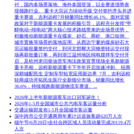
付，国内多场景落地、海外多国登顶，以全赛道强势表
现领跑行业。 重卡大宗运力绿动升级 交付签约齐头并进
重卡赛道，吉利远程7月销量同比增长46.1%。面对宏观
政策对于新能源重卡发展的积极引导，远程充分发挥“甲
醇电动+纯电动”两大核心技术路线带来的全场景优势，
积极推动新能源重卡在煤炭、砂石、商砼、港口短倒、
城市置换等场景的落地应用。从西边宁夏的煤炭砂石大
宗运输批量签约交付，到河北邯郸大宗物资转运交付现
场再获批量订单，再到浙江温州地区纯电搅拌车交付开
启，及杭州老旧柴油货车淘汰政策宣贯现场全系新能源
重卡亮相，远程新能源重卡下半年开启加速冲刺。 轻商
深耕城配民生 定制车型拓宽应用新边界 7月，吉利远程
轻商成功开拓民生医疗全新细分市场，销量同比增长
36.6%，持续领跑新能源物流车赛道。...
2026年上半年新能源客车出口冠军诞生！
2026年1-5月全国城市公共汽电车客运量分析
交通运输部发布1-5月全国城市客运量
深中跨市公交开通两周年累计运送旅客超620万人次
端午节(6月20日)全社会跨区域人员流动量完成20119.4万
人次