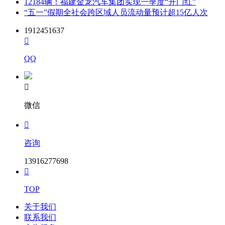
12184辆！福建金龙汽车集团实现一季度“开门红”
“五一”假期全社会跨区域人员流动量预计超15亿人次
1912451637

QQ

微信

咨询
13916277698

TOP
关于我们
联系我们