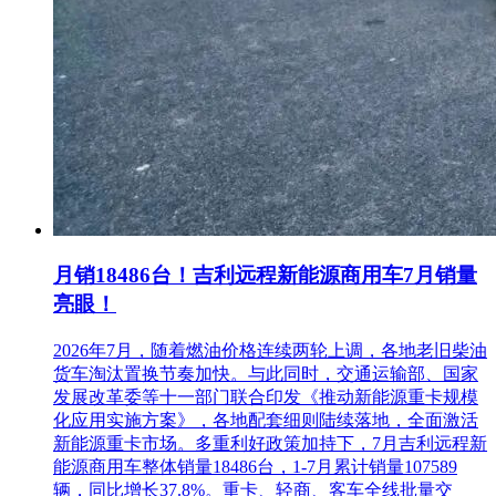
月销18486台！吉利远程新能源商用车7月销量
亮眼！
2026年7月，随着燃油价格连续两轮上调，各地老旧柴油
货车淘汰置换节奏加快。与此同时，交通运输部、国家
发展改革委等十一部门联合印发《推动新能源重卡规模
化应用实施方案》，各地配套细则陆续落地，全面激活
新能源重卡市场。多重利好政策加持下，7月吉利远程新
能源商用车整体销量18486台，1-7月累计销量107589
辆，同比增长37.8%。重卡、轻商、客车全线批量交