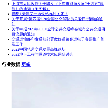
上海市人民政府关于印发《上海市能源发展“十四五”规
划》的通知（附图解）
提醒 | 天津又一地铁站临时关闭！
关于开展“第四届5.20全国公交驾驶员关爱日”活动的通
知
关于申报2023年UITP全球公共交通峰会城市公共交通项
目议题的通知
交通运输部印发通知部署做好道路客运电子客票推广普
及工作
2022中国轨道交通发展高峰论坛
2022地下工程与隧道技术应用研讨会
行业数据
更多