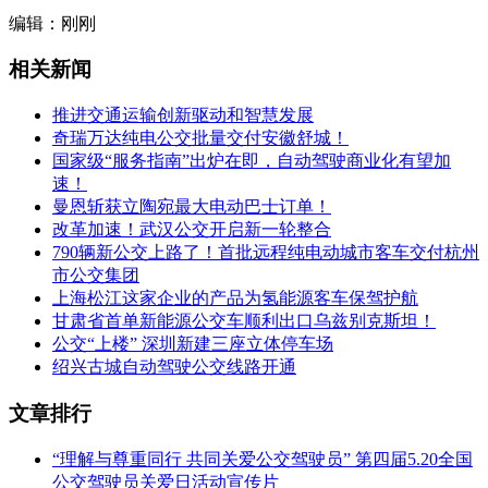
编辑：刚刚
相关新闻
推进交通运输创新驱动和智慧发展
奇瑞万达纯电公交批量交付安徽舒城！
国家级“服务指南”出炉在即，自动驾驶商业化有望加
速！
曼恩斩获立陶宛最大电动巴士订单！
改革加速！武汉公交开启新一轮整合
790辆新公交上路了！首批远程纯电动城市客车交付杭州
市公交集团
上海松江这家企业的产品为氢能源客车保驾护航
甘肃省首单新能源公交车顺利出口乌兹别克斯坦！
公交“上楼” 深圳新建三座立体停车场
绍兴古城自动驾驶公交线路开通
文章排行
“理解与尊重同行 共同关爱公交驾驶员” 第四届5.20全国
公交驾驶员关爱日活动宣传片