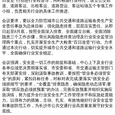
日攻坚”行动进行全程督导，同时根据行业特性，设立公交轨
道、道路客运、出租客运、道路货运、客运站场五个专项工作
小组，负责相关行业的具体工作推进。
会议要求，要以全力防范城市公共交通和道路运输各类生产安
全责任事故为总体目标，强化隐患排查，层层压实责任。从即
日起至8月底，按照全面深入排查、全面建立台账、全面消除
隐患三个工作步骤，突出风险隐患排查治理及行业安全监管治
理两个重点，扎实开展安全生产大检查“百日攻坚”行动。力求
通过本次行动，切实提升城市公共交通和道路运输行业安全水
平，全面确保行业安全稳定。
会议强调，安全是一切工作的前提和基础，中心上下及全行业
各单位须坚决贯彻落实省、市安委和省、市交通运输主管部门
有关部署安排，深刻汲取事故教训，要按照“管业务必须管安
全”的原则，紧扣目标任务，对标对表完成;要落实“抓安全必
须抓细节”的要求，“全覆盖”排查隐患，确保隐患动态清零;要
采取“抓应急必须抓预案”的办法，完善应急预案并组织实施应
急演练，努力提升全行业安全生产工作管理水平和应急处置能
力。以强有力的措施，主动、扎实、有效地做好行业安全监管
和事故防范工作，为长沙市公共交通行业高质量发展守好安全
底线。