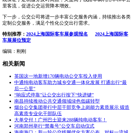
里客流，促进公交运营降本增效。
下一步，公交公司将进一步丰富公交服务内涵，持续推出各类
定制公交服务，满足个性化公交出行需求。
特别推荐：
2024上海国际客车展参观报名
2024上海国际客
车展展位预定
编辑：刚刚
相关新闻
英国这一地新增170辆电动公交车投入使用
中通纯电动客车助力城乡交通一体化发展 打通出行“最
后一公里”
“响应式停靠”让公交出行按下“快进键”
南昌持续推动公共交通领域绿色低碳转型
烟台公交集团举行中层干部竞争上岗能力素质展示 锻造
高素质专业化干部队伍
大单交付！广州巴士迎来288辆纯电动客车！
河南郑州举行“禁毒号”公交车启动仪式
海南海口：新一轮公交线网优化方案公布，对标一流城