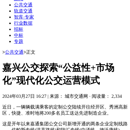
公共交通
轨道交通
智库·专家
行业数据
招标
中标
专题
>
公共交通
>
正文
嘉兴公交探索“公益性+市场
化”现代化公交运营模式
2024年03月27日 16:27
|
来源： 城市交通网
·
阅读量： 2,334
近日，一辆辆载满乘客的定制公交陆续开往经开区、秀洲高新
区，快捷、准时地将200多名员工送达先进制造企业。
这是开年以来嘉通集团公交公司新增开通的两条企业定制线路
——佐帕斯专线(洪高路线)和陆汇专线(中泽线、德沃康线)，