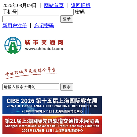
2026年08月09日
丨
网站首页
丨
返回旧版
手机号
密码
新用户注册
丨
忘记密码