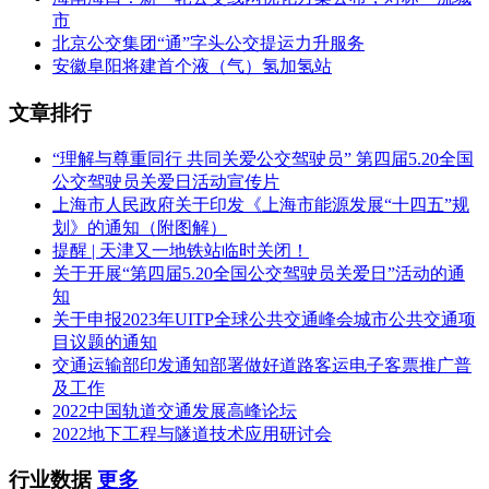
市
北京公交集团“通”字头公交提运力升服务
安徽阜阳将建首个液（气）氢加氢站
文章排行
“理解与尊重同行 共同关爱公交驾驶员” 第四届5.20全国
公交驾驶员关爱日活动宣传片
上海市人民政府关于印发《上海市能源发展“十四五”规
划》的通知（附图解）
提醒 | 天津又一地铁站临时关闭！
关于开展“第四届5.20全国公交驾驶员关爱日”活动的通
知
关于申报2023年UITP全球公共交通峰会城市公共交通项
目议题的通知
交通运输部印发通知部署做好道路客运电子客票推广普
及工作
2022中国轨道交通发展高峰论坛
2022地下工程与隧道技术应用研讨会
行业数据
更多