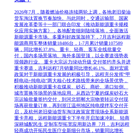
2026年7月，随着燃油价格连续两轮上调，各地老旧柴油
货车淘汰置换节奏加快。与此同时，交通运输部、国家
发展改革委等十一部门联合印发《推动新能源重卡规模
化应用实施方案》，各地配套细则陆续落地，全面激活
新能源重卡市场。多重利好政策加持下，7月吉利远程新
能源商用车整体销量18486台，1-7月累计销量107589
辆，同比增长37.8%。重卡、轻商、客车全线批量交
付，国内多场景落地、海外多国登顶，以全赛道强势表
现领跑行业。 重卡大宗运力绿动升级 交付签约齐头并进
重卡赛道，吉利远程7月销量同比增长46.1%。面对宏观
政策对于新能源重卡发展的积极引导，远程充分发挥“甲
醇电动+纯电动”两大核心技术路线带来的全场景优势，
积极推动新能源重卡在煤炭、砂石、商砼、港口短倒、
城市置换等场景的落地应用。从西边宁夏的煤炭砂石大
宗运输批量签约交付，到河北邯郸大宗物资转运交付现
场再获批量订单，再到浙江温州地区纯电搅拌车交付开
启，及杭州老旧柴油货车淘汰政策宣贯现场全系新能源
重卡亮相，远程新能源重卡下半年开启加速冲刺。 轻商
深耕城配民生 定制车型拓宽应用新边界 7月，吉利远程
轻商成功开拓民生医疗全新细分市场，销量同比增长