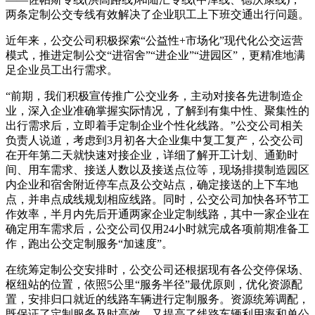
两条定制公交专线有效解决了企业职工上下班交通出行问题。
近年来，公交公司积极探索“公益性+市场化”现代化公交运营
模式，推进定制公交“进宿舍”“进企业”“进园区”，更精准地满
足企业员工出行需求。
“前期，我们积极宣传推广公交业务，主动对接各先进制造企
业，深入企业准确掌握实际情况，了解到有集中性、聚集性的
出行需求后，立即着手定制企业个性化线路。”公交公司相关
负责人说道，考虑到3月初各大企业集中复工复产，公交公司
在开年第二天就快速对接企业，详细了解开工计划、通勤时
间、用车需求、接送人数以及接送点位等，现场排摸制造园区
内企业和宿舍附近停车点及公交站点，确定接送的上下车地
点，并串点成线规划相应线路。同时，公交公司加快各环节工
作效率，半月内先后开通两家企业定制线路，其中一家企业在
确定用车需求后，公交公司仅用24小时就完成各项前期准备工
作，跑出公交定制服务“加速度”。
在统筹定制公交安排时，公交公司还根据现有各公交停保场、
枢纽站的位置，依照5公里“服务半径”最优原则，优化资源配
置，安排归口就近的线路车辆进行定制服务。资源统筹调配，
既保证了定制服务及时高效，又提高了线路车辆利用率和单公