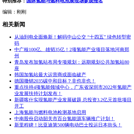
特别推荐：
国际氢能与燃料电池展现场参观报名
编辑：刚刚
相关新闻
从油到电全面焕新！解码中山公交 “十四五” 绿色转型密
码
中广核100亿、雄韬35亿！2项氢能产业项目落地河南郑
州
青岛发布加氢站布局专项规划：远期规划公共加氢站80
座
韩国加氢站最大运营商或面临破产
德国撤销2035碳中和目标？非也非也！
重点扶持4项氢能领域中心，广东省深圳市2022年氢能产
业发展扶持计划发布！
新疆喀什实现氢能产业发展破题 总投资3.2亿元首批项目
开工
上海氢能与燃料电池检测基地启用
中南股份启动韶关市百台氢能源车辆推广计划！
新里程碑！比亚迪第500辆电动巴士投运日本街头！