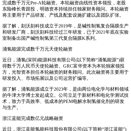
完成数千万元Pre-A轮融资。本轮融资由线性资本领投，老股
东险峰长青跟投，明德资本持续担任独家财务顾问。本轮融资
将主要用于产品研发、产线及配套设施扩建以及团队扩张。
据了解，刻沃刻科技成立于2019年，是碱性制氢复合隔膜生产
和研发厂商，刻沃刻科技经过三年研发，已于2021年底在实验
室制备出国产碱性制氢第三代复合隔膜K系列。
涌氢能源完成数千万元天使轮融资
近日，涌氢(深圳)能源科技有限公司(以下简称“涌氢能源”)获
得数千万人民币天使轮融资。GRC富华资本为本轮独家领投
方，光智资本担任本轮融资的财务顾问。此次融资将主要用于
研发投入、市场拓展以及公司运营扩编等。
据了解，涌氢能源成立于2023年，是由两位电化学与材料领域
的牛津大学博士发起成立。公司立足于新材料和电化学测试技
术，致力于高效率、低成本的PEM电解水制氢催化剂的研发
与生产。
浙江蓝能完成数亿元战略融资
近日，浙江蓝能氢能科技股份有限公司(以下简称“浙江蓝能”)