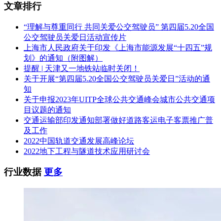
文章排行
“理解与尊重同行 共同关爱公交驾驶员” 第四届5.20全国
公交驾驶员关爱日活动宣传片
上海市人民政府关于印发《上海市能源发展“十四五”规
划》的通知（附图解）
提醒 | 天津又一地铁站临时关闭！
关于开展“第四届5.20全国公交驾驶员关爱日”活动的通
知
关于申报2023年UITP全球公共交通峰会城市公共交通项
目议题的通知
交通运输部印发通知部署做好道路客运电子客票推广普
及工作
2022中国轨道交通发展高峰论坛
2022地下工程与隧道技术应用研讨会
行业数据
更多