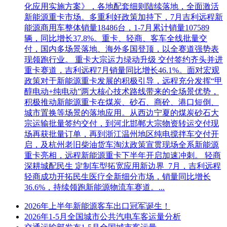
化应用实施方案》，各地配套细则陆续落地，全面激活
新能源重卡市场。多重利好政策加持下，7月吉利远程新
能源商用车整体销量18486台，1-7月累计销量107589
辆，同比增长37.8%。重卡、轻商、客车全线批量交
付，国内多场景落地、海外多国登顶，以全赛道强势表
现领跑行业。 重卡大宗运力绿动升级 交付签约齐头并进
重卡赛道，吉利远程7月销量同比增长46.1%。面对宏观
政策对于新能源重卡发展的积极引导，远程充分发挥“甲
醇电动+纯电动”两大核心技术路线带来的全场景优势，
积极推动新能源重卡在煤炭、砂石、商砼、港口短倒、
城市置换等场景的落地应用。从西边宁夏的煤炭砂石大
宗运输批量签约交付，到河北邯郸大宗物资转运交付现
场再获批量订单，再到浙江温州地区纯电搅拌车交付开
启，及杭州老旧柴油货车淘汰政策宣贯现场全系新能源
重卡亮相，远程新能源重卡下半年开启加速冲刺。 轻商
深耕城配民生 定制车型拓宽应用新边界 7月，吉利远程
轻商成功开拓民生医疗全新细分市场，销量同比增长
36.6%，持续领跑新能源物流车赛道。...
2026年上半年新能源客车出口冠军诞生！
2026年1-5月全国城市公共汽电车客运量分析