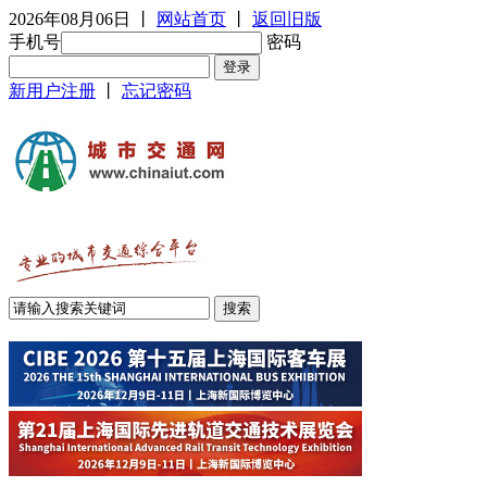
2026年08月06日
丨
网站首页
丨
返回旧版
手机号
密码
新用户注册
丨
忘记密码