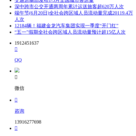
交通运输部发布1-5月全国城市客运量
深中跨市公交开通两周年累计运送旅客超620万人次
端午节(6月20日)全社会跨区域人员流动量完成20119.4万
人次
12184辆！福建金龙汽车集团实现一季度“开门红”
“五一”假期全社会跨区域人员流动量预计超15亿人次
1912451637

QQ

微信

咨询
13916277698
