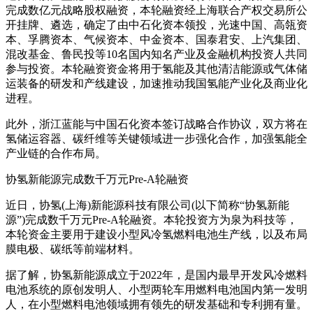
完成数亿元战略股权融资，本轮融资经上海联合产权交易所公
开挂牌、遴选，确定了由中石化资本领投，光速中国、高瓴资
本、孚腾资本、气候资本、中金资本、国泰君安、上汽集团、
混改基金、鲁民投等10名国内知名产业及金融机构投资人共同
参与投资。本轮融资资金将用于氢能及其他清洁能源或气体储
运装备的研发和产线建设，加速推动我国氢能产业化及商业化
进程。
此外，浙江蓝能与中国石化资本签订战略合作协议，双方将在
氢储运容器、碳纤维等关键领域进一步强化合作，加强氢能全
产业链的合作布局。
协氢新能源完成数千万元Pre-A轮融资
近日，协氢(上海)新能源科技有限公司(以下简称“协氢新能
源”)完成数千万元Pre-A轮融资。本轮投资方为泉为科技等，
本轮资金主要用于建设小型风冷氢燃料电池生产线，以及布局
膜电极、碳纸等前端材料。
据了解，协氢新能源成立于2022年，是国内最早开发风冷燃料
电池系统的原创发明人、小型两轮车用燃料电池国内第一发明
人，在小型燃料电池领域拥有领先的研发基础和专利拥有量。