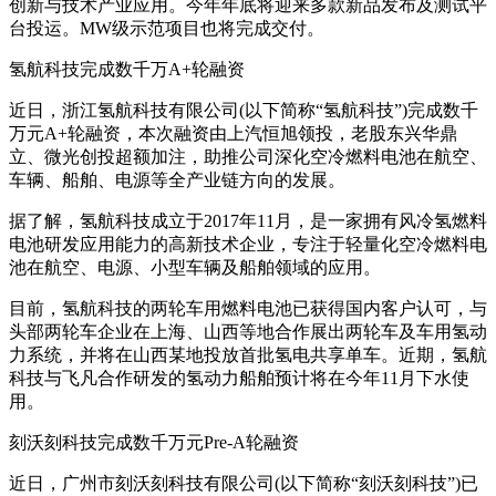
创新与技术产业应用。今年年底将迎来多款新品发布及测试平
台投运。MW级示范项目也将完成交付。
氢航科技完成数千万A+轮融资
近日，浙江氢航科技有限公司(以下简称“氢航科技”)完成数千
万元A+轮融资，本次融资由上汽恒旭领投，老股东兴华鼎
立、微光创投超额加注，助推公司深化空冷燃料电池在航空、
车辆、船舶、电源等全产业链方向的发展。
据了解，氢航科技成立于2017年11月，是一家拥有风冷氢燃料
电池研发应用能力的高新技术企业，专注于轻量化空冷燃料电
池在航空、电源、小型车辆及船舶领域的应用。
目前，氢航科技的两轮车用燃料电池已获得国内客户认可，与
头部两轮车企业在上海、山西等地合作展出两轮车及车用氢动
力系统，并将在山西某地投放首批氢电共享单车。近期，氢航
科技与飞凡合作研发的氢动力船舶预计将在今年11月下水使
用。
刻沃刻科技完成数千万元Pre-A轮融资
近日，广州市刻沃刻科技有限公司(以下简称“刻沃刻科技”)已