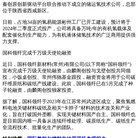
秦创原创新驱动平台联合推动下成立的储运氢技术公司，总部
位于陕西省西咸新区。
日前，占地34亩的氢易能源彬州工厂已开工建设，预计将于
2024年二季度正式投产，公司将具备万吨/年的有机氢载体及
配套催化剂生产能力，为有机液体储氢技术的广泛商用提供强
力支撑。
国科领纤完成千万级天使轮融资
近日，国科领纤新材料(常州)有限公司(以下简称“国科领纤”)
宣布完成千万级天使轮融资，由麟阁创投与戈壁创投共同领
投，小饭桌创投、常州伟驰基金跟投，融资资金将用于公司碳
纤维原纸和碳纸产线建设。此前，国科领纤已在5月完成了种
子轮融资，由麟阁创投独家投资。
据了解，国科领纤于2023年在江苏常州武进区成立，聚焦氢燃
料电池关键材料碳纸及相关“卡脖子”材料的技术攻关和产业
化，旨在打破国外垄断、实现关键材料国产自主。国科领纤也
是目前国内唯一具备从连续纤维处理、碳原纸生产、碳纸生产
全流程技术、批量化生产的团队。