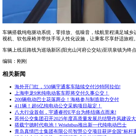
车辆搭载纯电驱动系统，零排放、低噪音，续航里程满足城乡运
视机、软包座椅并带扶手等人性化设施，让乘客尽享舒适旅程
车辆上线后路线为巡场新区(阳光山河府公交站)至珙泉镇为终
编辑：刚刚
相关新闻
海外开门红，550辆宇通客车陆续交付沙特阿拉伯!
上海申龙9米纯电动客车即将交付久事公交！
200辆电动巴士花落两企！海格参与制造助力交付
411辆！超6亿纯电动公交采购项目敲定！
八大行业首创，宇通睿控E平台为终结痛点而来!
苏州公交集团召开2025年度高质量发展总结暨作风建设
搭载宁德时代电池！Wrightbus推出新一代纯电动巴士
青岛真情巴士集团有限公司智慧公交项目获评全国“标杆案