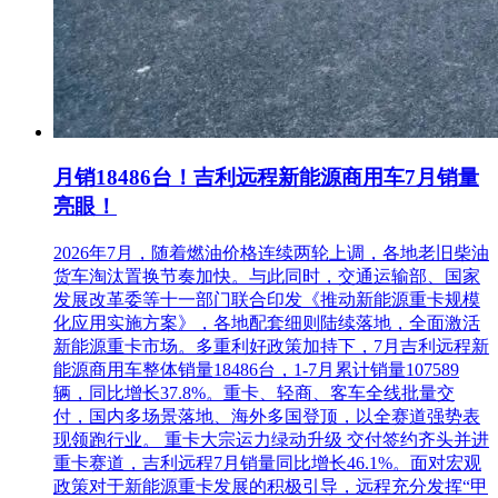
月销18486台！吉利远程新能源商用车7月销量
亮眼！
2026年7月，随着燃油价格连续两轮上调，各地老旧柴油
货车淘汰置换节奏加快。与此同时，交通运输部、国家
发展改革委等十一部门联合印发《推动新能源重卡规模
化应用实施方案》，各地配套细则陆续落地，全面激活
新能源重卡市场。多重利好政策加持下，7月吉利远程新
能源商用车整体销量18486台，1-7月累计销量107589
辆，同比增长37.8%。重卡、轻商、客车全线批量交
付，国内多场景落地、海外多国登顶，以全赛道强势表
现领跑行业。 重卡大宗运力绿动升级 交付签约齐头并进
重卡赛道，吉利远程7月销量同比增长46.1%。面对宏观
政策对于新能源重卡发展的积极引导，远程充分发挥“甲