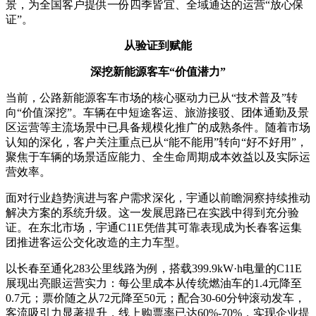
景，为全国客户提供一份四季皆宜、全域通达的运营“放心保
证”。
从验证到赋能
深挖新能源客车“价值潜力”
当前，公路新能源客车市场的核心驱动力已从“技术普及”转
向“价值深挖”。车辆在中短途客运、旅游接驳、团体通勤及景
区运营等主流场景中已具备规模化推广的成熟条件。随着市场
认知的深化，客户关注重点已从“能不能用”转向“好不好用”，
聚焦于车辆的场景适应能力、全生命周期成本效益以及实际运
营效率。
面对行业趋势演进与客户需求深化，宇通以前瞻洞察持续推动
解决方案的系统升级。这一发展思路已在实践中得到充分验
证。在东北市场，宇通C11E凭借其可靠表现成为长春客运集
团推进客运公交化改造的主力车型。
以长春至通化283公里线路为例，搭载399.9kW·h电量的C11E
展现出亮眼运营实力：每公里成本从传统燃油车的1.4元降至
0.7元；票价随之从72元降至50元；配合30-60分钟滚动发车，
客流吸引力显著提升，线上购票率已达60%-70%，实现企业提