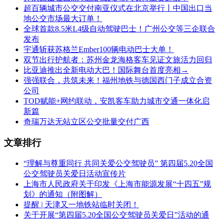
超百辆城市公交交付南亚仪式在北京举行丨中国出口当
地公交市场最大订单！
全球首款8.5米L4级自动驾驶巴士！广州公交等三企联合
发布
宇通斩获苏格兰Ember100辆电动巴士大单！
双节出行护航者：苏州金龙海格客车见证文旅活力回归
比亚迪推出全新电动大巴！国际舞台首度亮相→
强强联合，共筑未来！福州地铁与德国西门子成立合资
公司
TOD赋能+网约联动，安凯客车助力城市交通一体化启
新篇
奇瑞万达无站立区公交批量交付广西
文章排行
“理解与尊重同行 共同关爱公交驾驶员” 第四届5.20全国
公交驾驶员关爱日活动宣传片
上海市人民政府关于印发《上海市能源发展“十四五”规
划》的通知（附图解）
提醒 | 天津又一地铁站临时关闭！
关于开展“第四届5.20全国公交驾驶员关爱日”活动的通