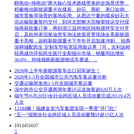
醇电动+纯电动”两大核心技术路线带来的全场景优势，
积极推动新能源重卡在煤炭、砂石、商砼、港口短倒、
城市置换等场景的落地应用。从西边宁夏的煤炭砂石大
宗运输批量签约交付，到河北邯郸大宗物资转运交付现
场再获批量订单，再到浙江温州地区纯电搅拌车交付开
启，及杭州老旧柴油货车淘汰政策宣贯现场全系新能源
重卡亮相，远程新能源重卡下半年开启加速冲刺。 轻商
深耕城配民生 定制车型拓宽应用新边界 7月，吉利远程
轻商成功开拓民生医疗全新细分市场，销量同比增长
36.6%，持续领跑新能源物流车赛道。...
2026年上半年新能源客车出口冠军诞生！
2026年1-5月全国城市公共汽电车客运量分析
交通运输部发布1-5月全国城市客运量
深中跨市公交开通两周年累计运送旅客超620万人次
端午节(6月20日)全社会跨区域人员流动量完成20119.4万
人次
12184辆！福建金龙汽车集团实现一季度“开门红”
“五一”假期全社会跨区域人员流动量预计超15亿人次
1912451637
