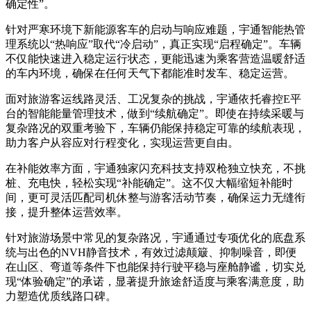
确定性”。
针对严寒环境下新能源客车的启动与响应难题，宇通智能热管
理系统以“热响应”取代“冷启动”，真正实现“启程确定”。车辆
不仅能快速进入稳定运行状态，更能迅速为乘客营造温暖舒适
的车内环境，确保在任何天气下都能准时发车、稳定运营。
面对旅游客运线路灵活、工况复杂的挑战，宇通依托睿控E平
台的智能能量管理技术，做到“续航确定”。即使在持续采暖与
复杂路况的双重考验下，车辆仍能保持稳定可靠的续航表现，
助力客户从容应对行程变化，实现运营更自由。
在补能效率方面，宇通独家闪充科技支持双枪独立快充，不挑
桩、充电快，轻松实现“补能确定”。这不仅大幅缩短补能时
间，更可灵活匹配司机休整与游客活动节奏，确保运力无缝衔
接，提升整体运营效率。
针对旅游场景中常见的复杂路况，宇通通过专项优化的底盘系
统与出色的NVH静音技术，有效过滤颠簸、抑制噪音，即便
在山区、弯道等条件下也能保持行驶平稳与座舱静谧，切实兑
现“体验确定”的承诺，显著提升旅途舒适度与乘客满意度，助
力塑造优质线路口碑。