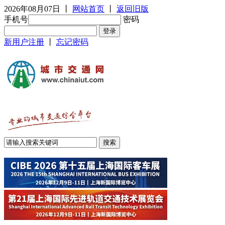
2026年08月07日
丨
网站首页
丨
返回旧版
手机号
密码
新用户注册
丨
忘记密码