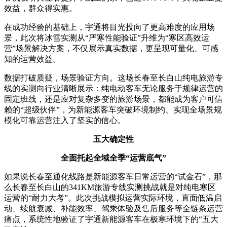
效益，群众得实惠。
在成功经验的基础上，宇通将目光投向了更高难度的应用场
景，此次将冰雪实测从“严寒性能验证”升维为“寒区高效运
营”场景解决方案，不仅展示真实数据，更呈现可量化、可感
知的运营效益。
数据打破质疑，场景验证方向。这场长春至长白山纯电旅游专
线的实测向行业清晰展示：纯电动客车无论服务于规律运营的
固定班线，还是应对复杂多变的旅游场景，都能成为客户可信
赖的“超级伙伴”，为新能源客车突破环境制约、实现全场景规
模化可靠运营注入了坚实的信心。
五大确定性
全面托起全域全季“运营底气”
如果说长春至通化线路是新能源客车日常运营的“试金石”，那
么长春至长白山的341KM旅游专线实测挑战就是对纯电寒区
运营的“耐力大考”。此次挑战模拟运营实际环境，直面低温启
动、续航衰减、补能效率、驾乘体验及售后服务等全链条运营
痛点，系统性地验证了宇通新能源客车在极寒环境下的“五大