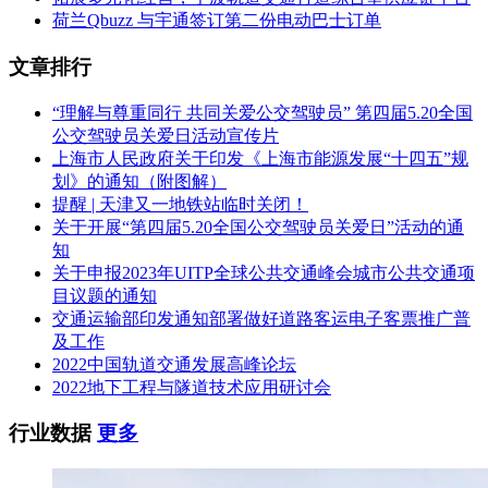
荷兰Qbuzz 与宇通签订第二份电动巴士订单
文章排行
“理解与尊重同行 共同关爱公交驾驶员” 第四届5.20全国
公交驾驶员关爱日活动宣传片
上海市人民政府关于印发《上海市能源发展“十四五”规
划》的通知（附图解）
提醒 | 天津又一地铁站临时关闭！
关于开展“第四届5.20全国公交驾驶员关爱日”活动的通
知
关于申报2023年UITP全球公共交通峰会城市公共交通项
目议题的通知
交通运输部印发通知部署做好道路客运电子客票推广普
及工作
2022中国轨道交通发展高峰论坛
2022地下工程与隧道技术应用研讨会
行业数据
更多