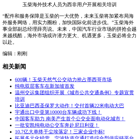
玉柴海外技术人员为西非用户开展相关培训
“配件和服务保障是玉柴的一大优势，未来玉柴将加紧布局海
外服务网络，用实力圈粉，加快国际化前进步伐。”玉柴海外
事业部副总经理薛亮说。未来，中国汽车行业市场的拼抢会越
来越残酷，海外市场或许潜力更大、机遇更多，玉柴必将全力
以赴。
编辑：刚刚
相关新闻
600辆！玉柴天然气公交动力抢占墨西哥市场
纯电双层客车在新加坡首发
温州交运集团组织开展《城市公共交通条例》专题宣贯
培训
比亚迪巴西圣保罗大动作！交付首辆22米电动大巴
宇通出口中亚第10000台车辆成功下线！
中国客车助力 南美产生首个公交全面电动化城市！
一批安凯纯电动公交车奔赴尼日利亚！
10.7亿大单终于尘埃落定！三家企业中标!
拓展多元化经营，宁波轨道交通打造综合型供应链平台