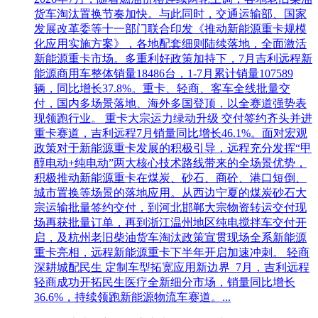
货车淘汰置换节奏加快。与此同时，交通运输部、国家
发展改革委等十一部门联合印发《推动新能源重卡规模
化应用实施方案》，各地配套细则陆续落地，全面激活
新能源重卡市场。多重利好政策加持下，7月吉利远程新
能源商用车整体销量18486台，1-7月累计销量107589
辆，同比增长37.8%。重卡、轻商、客车全线批量交
付，国内多场景落地、海外多国登顶，以全赛道强势表
现领跑行业。 重卡大宗运力绿动升级 交付签约齐头并进
重卡赛道，吉利远程7月销量同比增长46.1%。面对宏观
政策对于新能源重卡发展的积极引导，远程充分发挥“甲
醇电动+纯电动”两大核心技术路线带来的全场景优势，
积极推动新能源重卡在煤炭、砂石、商砼、港口短倒、
城市置换等场景的落地应用。从西边宁夏的煤炭砂石大
宗运输批量签约交付，到河北邯郸大宗物资转运交付现
场再获批量订单，再到浙江温州地区纯电搅拌车交付开
启，及杭州老旧柴油货车淘汰政策宣贯现场全系新能源
重卡亮相，远程新能源重卡下半年开启加速冲刺。 轻商
深耕城配民生 定制车型拓宽应用新边界 7月，吉利远程
轻商成功开拓民生医疗全新细分市场，销量同比增长
36.6%，持续领跑新能源物流车赛道。...