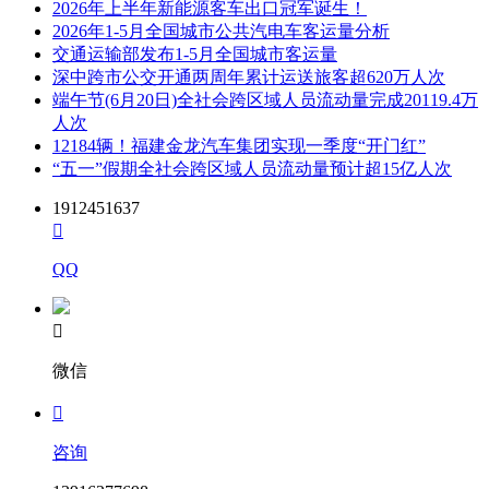
2026年上半年新能源客车出口冠军诞生！
2026年1-5月全国城市公共汽电车客运量分析
交通运输部发布1-5月全国城市客运量
深中跨市公交开通两周年累计运送旅客超620万人次
端午节(6月20日)全社会跨区域人员流动量完成20119.4万
人次
12184辆！福建金龙汽车集团实现一季度“开门红”
“五一”假期全社会跨区域人员流动量预计超15亿人次
1912451637

QQ

微信

咨询