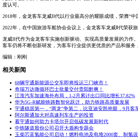
度认可。
2018年，金龙客车龙威II代以行业最高分的耀眼成绩，荣膺“
2022年，在中国旅游车船协会会议上，金龙客车龙威Ⅱ代荣获
龙威II代作为金龙客车实施创新驱动、实现高质量发展的力作
客车仍将不断创新研发，为客车行业提供更优质的产品和服务，
编辑：刚刚
相关新闻
68辆宇通新能源公交车即将投运三门峡市！
奇瑞万达微循环巴士批量交付贵阳黔爽！
江淮汽车加速海外布局，1-2月累计出口同比增长37.82%
华为5G-R赋能铁路数智化跃迁，助力铁路高质量发展
宇通稳居第一，“两龙”争第二，比亚迪安凯抢眼，9月客车
阿尔斯通加大对高速列车生产的投资
看宇通如何助力卡塔尔开启低碳发展新时代
中铁隧道股份公司召开大盾构专题会
玉柴芯蓝氢能公司启动！燃料电池及电堆2000套、制氢设备