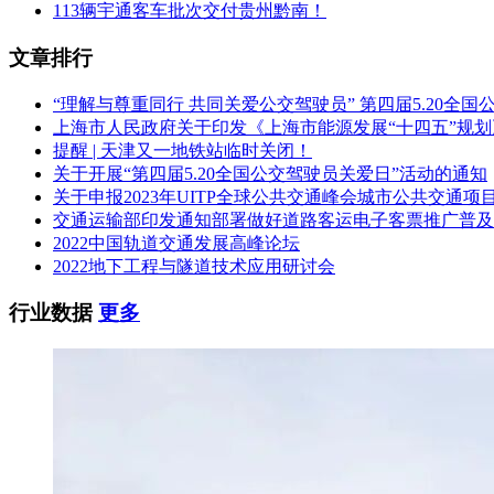
113辆宇通客车批次交付贵州黔南！
文章排行
“理解与尊重同行 共同关爱公交驾驶员” 第四届5.20全
上海市人民政府关于印发《上海市能源发展“十四五”规
提醒 | 天津又一地铁站临时关闭！
关于开展“第四届5.20全国公交驾驶员关爱日”活动的通知
关于申报2023年UITP全球公共交通峰会城市公共交通项
交通运输部印发通知部署做好道路客运电子客票推广普及
2022中国轨道交通发展高峰论坛
2022地下工程与隧道技术应用研讨会
行业数据
更多