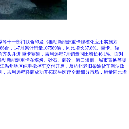
革委等十一部门联合印发《推动新能源重卡规模化应用实施方
1-7月累计销量107589辆，同比增长37.8%。重卡、轻
头并进 重卡赛道，吉利远程7月销量同比增长46.1%。面对
推动新能源重卡在煤炭、砂石、商砼、港口短倒、城市置换等场
江温州地区纯电搅拌车交付开启，及杭州老旧柴油货车淘汰政
7月，吉利远程轻商成功开拓民生医疗全新细分市场，销量同比增