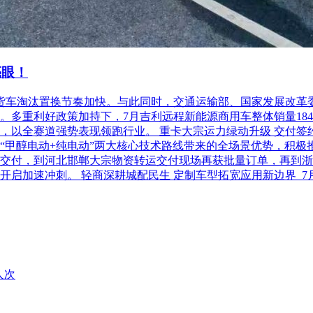
亮眼！
柴油货车淘汰置换节奏加快。与此同时，交通运输部、国家发展改
利好政策加持下，7月吉利远程新能源商用车整体销量18486台，
以全赛道强势表现领跑行业。 重卡大宗运力绿动升级 交付签约齐
“甲醇电动+纯电动”两大核心技术路线带来的全场景优势，积极
交付，到河北邯郸大宗物资转运交付现场再获批量订单，再到浙
开启加速冲刺。 轻商深耕城配民生 定制车型拓宽应用新边界 
人次