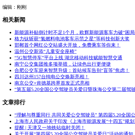
编辑：刚刚
相关新闻
新能源补贴倒计时不足1个月，欧辉新能源客车力破“困局
格力钛斩获“氢燃料电池客车示范之星”等科技创新大奖
邯郸首个网红公交站盛大开放，免费乘车等你来！
温州公交新添“儿童安全座椅”
“5G智慧停车”平台上线 湖北移动科技赋能智慧交通
南宁公交集团推多项举措，让绿色出行更便捷
合肥公交车迎来智慧升级：首站候车告别“盲等”焦虑！
四川达州157台纯电公交焕新亮相！
南京公交×肯德基跨界首发正式亮相
“第五届5.20全国公交驾驶员关爱日暨珠海公交第二届驾
文章排行
“理解与尊重同行 共同关爱公交驾驶员” 第四届5.20全
上海市人民政府关于印发《上海市能源发展“十四五”规
提醒 | 天津又一地铁站临时关闭！
关于开展“第四届5.20全国公交驾驶员关爱日”活动的通知