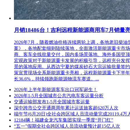
月销18486台！吉利远程新能源商用车7月销量
2026年7月，随着燃油价格连续两轮上调，各地老旧
案》，各地配套细则陆续落地，全面激活新能源重卡市场。多重
商、客车全线批量交付，国内多场景落地、海外多国登顶，
宏观政策对于新能源重卡发展的积极引导，远程充分发挥
景的落地应用。从西边宁夏的煤炭砂石大宗运输批量签约
策宣贯现场全系新能源重卡亮相，远程新能源重卡下半年
长36.6%，持续领跑新能源物流车赛道。...
2026年上半年新能源客车出口冠军诞生！
2026年1-5月全国城市公共汽电车客运量分析
交通运输部发布1-5月全国城市客运量
深中跨市公交开通两周年累计运送旅客超620万人次
端午节(6月20日)全社会跨区域人员流动量完成20119.4万
12184辆！福建金龙汽车集团实现一季度“开门红”
“五一”假期全社会跨区域人员流动量预计超15亿人次