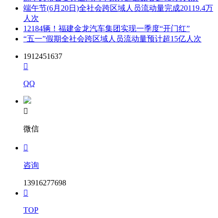
端午节(6月20日)全社会跨区域人员流动量完成20119.4万
人次
12184辆！福建金龙汽车集团实现一季度“开门红”
“五一”假期全社会跨区域人员流动量预计超15亿人次
1912451637

QQ

微信

咨询
13916277698

TOP