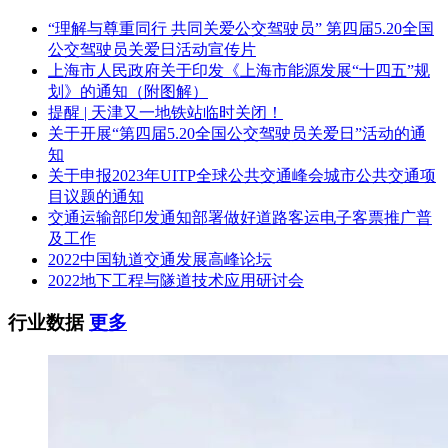
“理解与尊重同行 共同关爱公交驾驶员” 第四届5.20全国
公交驾驶员关爱日活动宣传片
上海市人民政府关于印发《上海市能源发展“十四五”规
划》的通知（附图解）
提醒 | 天津又一地铁站临时关闭！
关于开展“第四届5.20全国公交驾驶员关爱日”活动的通
知
关于申报2023年UITP全球公共交通峰会城市公共交通项
目议题的通知
交通运输部印发通知部署做好道路客运电子客票推广普
及工作
2022中国轨道交通发展高峰论坛
2022地下工程与隧道技术应用研讨会
行业数据
更多