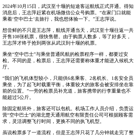
2024年10月15日，武汉至十堰的短途客运航线正式开通。得知
消息后，王志萍赶紧在机场微信公众号购票。“在家门口就能
乘着‘空中巴士’去旅行，我也想体验一下。”王志萍说。
想尝鲜的不只是王志萍，航线开通当天，武汉至十堰往返一共
开售108张机票，很快售罄。由于购票人数多，等了好多天，
王志萍才终于抢到两张从武汉到十堰的机票。
乘坐“空中巴士”与乘坐普通民航的检票程序一样，都要过安
检。不同的是，检票后，王志萍还需要称体重才能进入候机大
厅。
“我们的飞机体型较小，只能供6名乘客、2名机长、1名安全员
乘坐，为了起飞时载重平衡，体重较大的旅客会被安排坐在靠
前的位置。”一旁的检票员补充道，旅客携带的行李重量也不
能超过5公斤。
除固定航班外，旅客还可以包机。机场工作人员介绍，负责运
营“空中巴士”的湖北楚天通用航空有限责任公司可根据顾客需
求，灵活调整飞行时间，更换不同的执飞机型。
虽说检票多了一道流程，但是王志萍只花了几分钟就走完了整