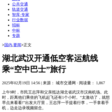
公共交通
轨道交通
智库·专家
行业数据
招标
中标
专题
>
国内
,
要闻
>
正文
湖北武汉开通低空客运航线
乘“空中巴士”旅行
2025年02月19日 14:56
|
来源： 城市交通网
·
阅读量： 1,867
上午9时，市民王志萍和父亲抵达湖北省武汉市汉南机场。此
时，距离他们乘坐的飞机起飞还有1个小时。“太激动了，就想
早点来看看!”出发大厅里，王志萍一手提着行李，一手拿着手
机，边走边录视频留念。