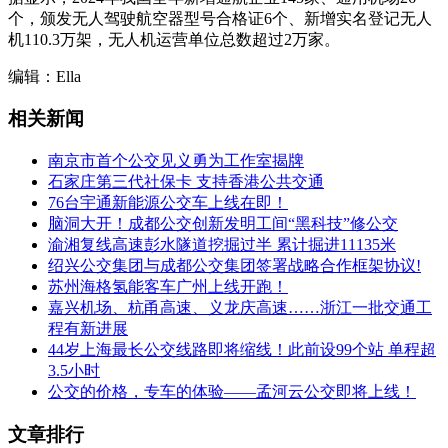
个，颁发无人驾驶航空器型号合格证6个、新增实名登记无人
机110.3万架，无人机运营单位总数超过2万家。
编辑：Ella
相关新闻
南京市首个公交见义勇为工作室揭牌
石家庄第三代社保卡 支持香港公共交通
76台宇通新能源公交车上线在即！
脑洞大开！成都公交创新发明工间“黑科技”修公交
渝湘复线高速彭水隧道挖掘过半 累计掘进11135米
绍兴公交集团与成都公交集团签署战略合作框架协议!
苏州海格氢能客车广州上线开跑！
嘉兴机场、杭甬高速、义龙庆高速……浙江一批交通工
程有新进展
44岁上海最长公交线路即将缩线！此前设99个站 单程超
3.5小时
公交的价格，专车的体验——孟河云公交即将上线！
文章排行