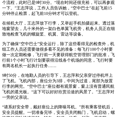
个流程，此时已是9时30分。“现在时间还很充裕，可以再参观
一下。”王志萍说，工作人员告诉她，“空中巴士”在起飞前15
分钟停止检票，起飞前10分钟才可以登机。
在候机大厅，王志萍放下行李，又举起手机拍摄起来。透过落
地窗望去，几十米外的一架白色单翼飞机旁，机务人员正在细
致地检查飞机的螺旋桨、机翼、雷达等设备。
为了确保“空中巴士”安全运行，除了这些看得见的检查外，机
组工作人员还需要做很多看不见的准备：每飞行100个小时要
做一次定期检修，飞行前一天要获得航空管理部门的批准，飞
行前1个小时飞行计划要获得沿线各个机场的同意，飞行时要
有两名机长一起执行任务……
9时50分，在地勤人员的引导下，王志萍和父亲穿过停机坪上
了飞机。飞机内部，座位分为3排，中间为过道，尾部为放置
行李的网兜。“空中巴士”座位都有观景窗，窗上没有普通民航
飞机的遮光板。“这下可以好好欣赏沿途的风景了。”王志萍对
一旁的父亲说。
“请系好安全带，戴好座位上的降噪耳机。”所有乘客登机后，
安全员提醒。一切准备完毕，安全员关闭舱门，飞机启动，螺