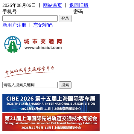
2026年08月06日
丨
网站首页
丨
返回旧版
手机号
密码
新用户注册
丨
忘记密码