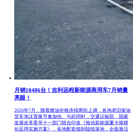
月销18486台！吉利远程新能源商用车7月销量
亮眼！
2026年7月，随着燃油价格连续两轮上调，各地老旧柴油
货车淘汰置换节奏加快。与此同时，交通运输部、国家
发展改革委等十一部门联合印发《推动新能源重卡规模
化应用实施方案》，各地配套细则陆续落地，全面激活