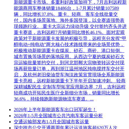
新能源重卡市场。多重利好政策加持下，7月吉利远程新
能源商用车整体销量18486台，1-7月累计销量107589
辆，同比增长37.8%。重卡、轻商、客车全线批量交
付，国内多场景落地、海外多国登顶，以全赛道强势表
现领跑行业。 重卡大宗运力绿动升级 交付签约齐头并进
重卡赛道，吉利远程7月销量同比增长46.1%。面对宏观
政策对于新能源重卡发展的积极引导，远程充分发挥“甲
醇电动+纯电动”两大核心技术路线带来的全场景优势，
积极推动新能源重卡在煤炭、砂石、商砼、港口短倒、
城市置换等场景的落地应用。从西边宁夏的煤炭砂石大
宗运输批量签约交付，到河北邯郸大宗物资转运交付现
场再获批量订单，再到浙江温州地区纯电搅拌车交付开
启，及杭州老旧柴油货车淘汰政策宣贯现场全系新能源
重卡亮相，远程新能源重卡下半年开启加速冲刺。 轻商
深耕城配民生 定制车型拓宽应用新边界 7月，吉利远程
轻商成功开拓民生医疗全新细分市场，销量同比增长
36.6%，持续领跑新能源物流车赛道。...
2026年上半年新能源客车出口冠军诞生！
2026年1-5月全国城市公共汽电车客运量分析
交通运输部发布1-5月全国城市客运量
深中跨市公交开通两周年累计运送旅客超620万人次