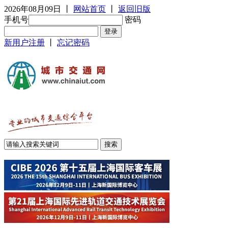
2026年08月09日
丨
网站首页
丨
返回旧版
手机号
密码
新用户注册
丨
忘记密码