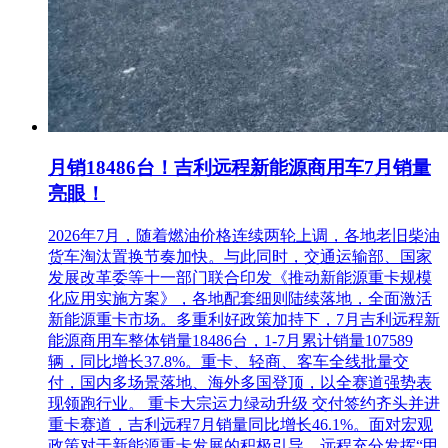
月销18486台！吉利远程新能源商用车7月销量
亮眼！
2026年7月，随着燃油价格连续两轮上调，各地老旧柴油
货车淘汰置换节奏加快。与此同时，交通运输部、国家
发展改革委等十一部门联合印发《推动新能源重卡规模
化应用实施方案》，各地配套细则陆续落地，全面激活
新能源重卡市场。多重利好政策加持下，7月吉利远程新
能源商用车整体销量18486台，1-7月累计销量107589
辆，同比增长37.8%。重卡、轻商、客车全线批量交
付，国内多场景落地、海外多国登顶，以全赛道强势表
现领跑行业。 重卡大宗运力绿动升级 交付签约齐头并进
重卡赛道，吉利远程7月销量同比增长46.1%。面对宏观
政策对于新能源重卡发展的积极引导，远程充分发挥“甲