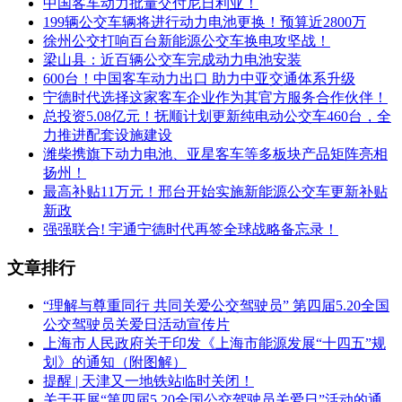
中国客车动力批量交付尼日利亚！
199辆公交车辆将进行动力电池更换！预算近2800万
徐州公交打响百台新能源公交车换电攻坚战！
梁山县：近百辆公交车完成动力电池安装
600台！中国客车动力出口 助力中亚交通体系升级
宁德时代选择这家客车企业作为其官方服务合作伙伴！
总投资5.08亿元！抚顺计划更新纯电动公交车460台，全
力推进配套设施建设
潍柴携旗下动力电池、亚星客车等多板块产品矩阵亮相
扬州！
最高补贴11万元！邢台开始实施新能源公交车更新补贴
新政
强强联合! 宇通宁德时代再签全球战略备忘录！
文章排行
“理解与尊重同行 共同关爱公交驾驶员” 第四届5.20全国
公交驾驶员关爱日活动宣传片
上海市人民政府关于印发《上海市能源发展“十四五”规
划》的通知（附图解）
提醒 | 天津又一地铁站临时关闭！
关于开展“第四届5.20全国公交驾驶员关爱日”活动的通