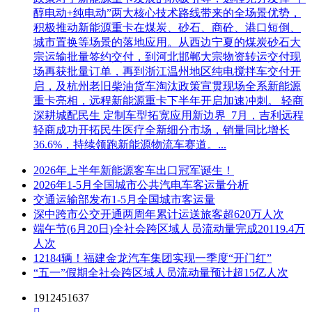
醇电动+纯电动”两大核心技术路线带来的全场景优势，
积极推动新能源重卡在煤炭、砂石、商砼、港口短倒、
城市置换等场景的落地应用。从西边宁夏的煤炭砂石大
宗运输批量签约交付，到河北邯郸大宗物资转运交付现
场再获批量订单，再到浙江温州地区纯电搅拌车交付开
启，及杭州老旧柴油货车淘汰政策宣贯现场全系新能源
重卡亮相，远程新能源重卡下半年开启加速冲刺。 轻商
深耕城配民生 定制车型拓宽应用新边界 7月，吉利远程
轻商成功开拓民生医疗全新细分市场，销量同比增长
36.6%，持续领跑新能源物流车赛道。...
2026年上半年新能源客车出口冠军诞生！
2026年1-5月全国城市公共汽电车客运量分析
交通运输部发布1-5月全国城市客运量
深中跨市公交开通两周年累计运送旅客超620万人次
端午节(6月20日)全社会跨区域人员流动量完成20119.4万
人次
12184辆！福建金龙汽车集团实现一季度“开门红”
“五一”假期全社会跨区域人员流动量预计超15亿人次
1912451637