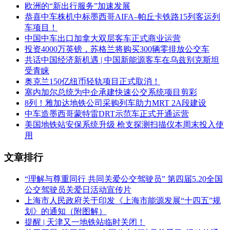
欧洲的“新出行服务”加速发展
恭喜中车株机中标墨西哥AIFA–帕丘卡铁路15列客运列
车项目！
中国中车出口加拿大双层客车正式商业运营
投资4000万英镑，苏格兰将购买300辆零排放公交车
共话中国经济新机遇 | 中国新能源客车在乌兹别克斯坦
受青睐
奥克兰150亿纽币轻轨项目正式取消！
塞内加尔总统为中企承建快速公交系统项目剪彩
8列！雅加达地铁公司采购列车助力MRT 2A段建设
中车造墨西哥蒙特雷DRT示范车正式开通运营
美国地铁站安保系统升级 枪支探测扫描仪本周末投入使
用
文章排行
“理解与尊重同行 共同关爱公交驾驶员” 第四届5.20全国
公交驾驶员关爱日活动宣传片
上海市人民政府关于印发《上海市能源发展“十四五”规
划》的通知（附图解）
提醒 | 天津又一地铁站临时关闭！