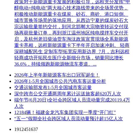
政策对于新能源重卡发展的积极引导，远程充分发挥“甲
醇电动+纯电动”两大核心技术路线带来的全场景优势，
积极推动新能源重卡在煤炭、砂石、商砼、港口短倒、
城市置换等场景的落地应用。从西边宁夏的煤炭砂石大
宗运输批量签约交付，到河北邯郸大宗物资转运交付现
场再获批量订单，再到浙江温州地区纯电搅拌车交付开
启，及杭州老旧柴油货车淘汰政策宣贯现场全系新能源
重卡亮相，远程新能源重卡下半年开启加速冲刺。 轻商
深耕城配民生 定制车型拓宽应用新边界 7月，吉利远程
轻商成功开拓民生医疗全新细分市场，销量同比增长
36.6%，持续领跑新能源物流车赛道。...
2026年上半年新能源客车出口冠军诞生！
2026年1-5月全国城市公共汽电车客运量分析
交通运输部发布1-5月全国城市客运量
深中跨市公交开通两周年累计运送旅客超620万人次
端午节(6月20日)全社会跨区域人员流动量完成20119.4万
人次
12184辆！福建金龙汽车集团实现一季度“开门红”
“五一”假期全社会跨区域人员流动量预计超15亿人次
1912451637