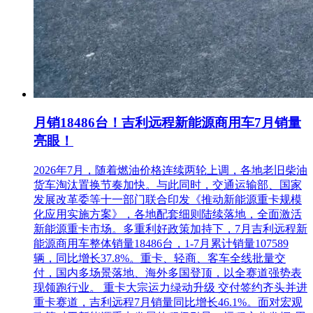
月销18486台！吉利远程新能源商用车7月销量
亮眼！
2026年7月，随着燃油价格连续两轮上调，各地老旧柴油
货车淘汰置换节奏加快。与此同时，交通运输部、国家
发展改革委等十一部门联合印发《推动新能源重卡规模
化应用实施方案》，各地配套细则陆续落地，全面激活
新能源重卡市场。多重利好政策加持下，7月吉利远程新
能源商用车整体销量18486台，1-7月累计销量107589
辆，同比增长37.8%。重卡、轻商、客车全线批量交
付，国内多场景落地、海外多国登顶，以全赛道强势表
现领跑行业。 重卡大宗运力绿动升级 交付签约齐头并进
重卡赛道，吉利远程7月销量同比增长46.1%。面对宏观