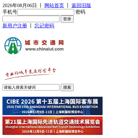
2026年08月06日
丨
网站首页
丨
返回旧版
手机号
密码
新用户注册
丨
忘记密码