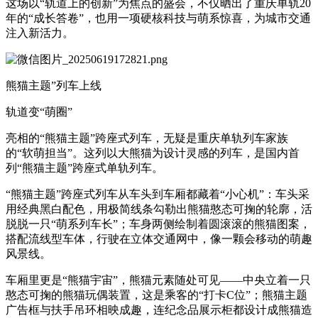
这场以“轨道上的创新”为焦点的盛会，不仅晒出了重庆单轨20
年的“成长答卷”，也用一项硬核科技与萌系惊喜，为城市交通
注入新活力。
熊猫主题”列车上线
轨道变“萌圈”
亮相的“熊猫主题”跨座式列车，无疑是重庆单轨列车家族
的“软萌担当”。这列以大熊猫为设计灵感的列车，是国内首
列“熊猫主题”跨座式单轨列车。
“熊猫主题”跨座式列车从车头到车厢都藏着“小心机”：车头采
用经典黑白配色，用极简线条勾勒出熊猫憨态可掬的轮廓，活
脱脱一只“萌系列车长”；车身两侧绘制着圆滚滚的熊猫图案，
搭配流线型车体，行驶在立体交通网中，像一颗会移动的萌趣
风景线。
车厢里更是“熊猫宇宙”，熊猫元素随处可见——中央立着一只
憨态可掬的熊猫玩偶装置，这是乘客的“打卡C位”；熊猫主题
广告框与扶手吊环相映成趣，连纪念品展示柜都设计成熊猫造