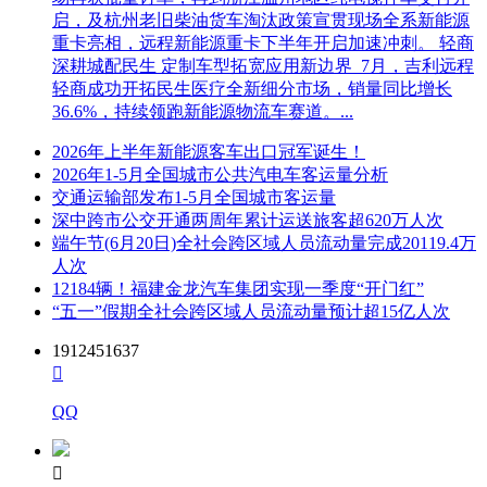
启，及杭州老旧柴油货车淘汰政策宣贯现场全系新能源
重卡亮相，远程新能源重卡下半年开启加速冲刺。 轻商
深耕城配民生 定制车型拓宽应用新边界 7月，吉利远程
轻商成功开拓民生医疗全新细分市场，销量同比增长
36.6%，持续领跑新能源物流车赛道。...
2026年上半年新能源客车出口冠军诞生！
2026年1-5月全国城市公共汽电车客运量分析
交通运输部发布1-5月全国城市客运量
深中跨市公交开通两周年累计运送旅客超620万人次
端午节(6月20日)全社会跨区域人员流动量完成20119.4万
人次
12184辆！福建金龙汽车集团实现一季度“开门红”
“五一”假期全社会跨区域人员流动量预计超15亿人次
1912451637

QQ
