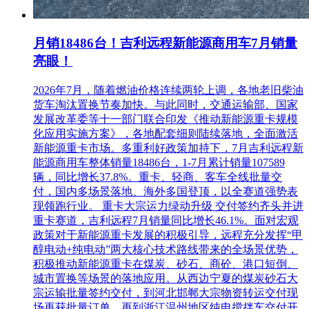
月销18486台！吉利远程新能源商用车7月销量
亮眼！
2026年7月，随着燃油价格连续两轮上调，各地老旧柴油
货车淘汰置换节奏加快。与此同时，交通运输部、国家
发展改革委等十一部门联合印发《推动新能源重卡规模
化应用实施方案》，各地配套细则陆续落地，全面激活
新能源重卡市场。多重利好政策加持下，7月吉利远程新
能源商用车整体销量18486台，1-7月累计销量107589
辆，同比增长37.8%。重卡、轻商、客车全线批量交
付，国内多场景落地、海外多国登顶，以全赛道强势表
现领跑行业。 重卡大宗运力绿动升级 交付签约齐头并进
重卡赛道，吉利远程7月销量同比增长46.1%。面对宏观
政策对于新能源重卡发展的积极引导，远程充分发挥“甲
醇电动+纯电动”两大核心技术路线带来的全场景优势，
积极推动新能源重卡在煤炭、砂石、商砼、港口短倒、
城市置换等场景的落地应用。从西边宁夏的煤炭砂石大
宗运输批量签约交付，到河北邯郸大宗物资转运交付现
场再获批量订单，再到浙江温州地区纯电搅拌车交付开