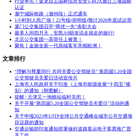
行业率先！金龙自主国标信息安全T-BOX通过三项国标
认证
滁宁城际铁路（滁州段）正式通车
1小时到人民广场！22号线(崇明线)预计2026年底试运营
厦门公交集团召开“两优一先”表彰大会
最美人间四月天，安凯A9助攻说走就走的旅行!
北京公交集团一高管任上被查！
聚焦丨金旅全新一代高端客车亮相欧洲！
文章排行
“理解与尊重同行 共同关爱公交驾驶员” 第四届5.20全国
公交驾驶员关爱日活动宣传片
上海市人民政府关于印发《上海市能源发展“十四五”规
划》的通知（附图解）
提醒 | 天津又一地铁站临时关闭！
关于开展“第四届5.20全国公交驾驶员关爱日”活动的通
知
关于申报2023年UITP全球公共交通峰会城市公共交通项
目议题的通知
交通运输部印发通知部署做好道路客运电子客票推广普
及工作