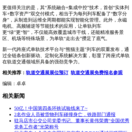
更值得关注的是，其“系统融合+
集成中控
”技术，首创“实体列
车+数字资产”双交付模式，相当于为每列列车配备了“
数字分
身
”，从制造到运维全周期都能实现智能化管理。此外，
永磁
电机
、高频辅逆等节能技术的应用，让单轨列车
更“绿”更“智”，不仅能高效覆盖城市干线，还能精准服务景
区、机场等特殊场景，为单轨“走出去”攒足了底气。
新一代跨座式单轨技术平台与“熊猫主题”列车的双重发布，通
过全链条创新驱动、定制化系统解决方案，彰显了跨座式单轨
在轨道交通领域所具备的强劲竞争力。
相关推荐：
轨道交通展展位预订
轨道交通展免费报名参观
编辑：卓卓
相关新闻
50亿！中国第四条环铁试验线来了~
2名作业人员被货物列车碰撞身亡，铁路部门通报
驻马店市公交公司党委书记、董事长黄伟荣膺“全国优秀
党务工作者”光荣称号