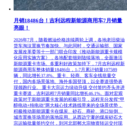
月销18486台！吉利远程新能源商用车7月销量
亮眼！
2026年7月，随着燃油价格连续两轮上调，各地老旧柴油
货车淘汰置换节奏加快。与此同时，交通运输部、国家
发展改革委等十一部门联合印发《推动新能源重卡规模
化应用实施方案》，各地配套细则陆续落地，全面激活
新能源重卡市场。多重利好政策加持下，7月吉利远程新
能源商用车整体销量18486台，1-7月累计销量107589
辆，同比增长37.8%。重卡、轻商、客车全线批量交
付，国内多场景落地、海外多国登顶，以全赛道强势表
现领跑行业。 重卡大宗运力绿动升级 交付签约齐头并进
重卡赛道，吉利远程7月销量同比增长46.1%。面对宏观
政策对于新能源重卡发展的积极引导，远程充分发挥“甲
醇电动+纯电动”两大核心技术路线带来的全场景优势，
积极推动新能源重卡在煤炭、砂石、商砼、港口短倒、
城市置换等场景的落地应用。从西边宁夏的煤炭砂石大
宗运输批量签约交付，到河北邯郸大宗物资转运交付现