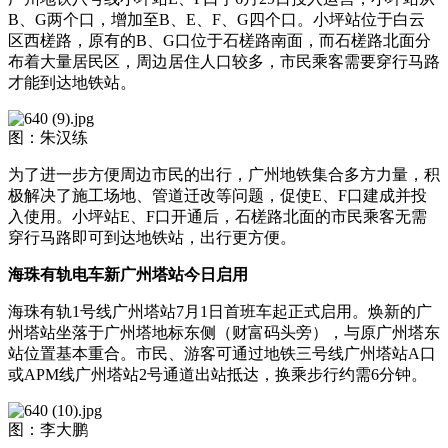
B、G两个口，增加至B、E、F、G四个口。小坪站位于白云
区西槎路，原有的B、G口位于石槎路南面，而石槎路北面分
布着大量居民区，周边居住人口较多，市民乘客需要穿行马路
才能到达地铁站。
图：朱汉练
为了进一步方便周边市民的出行，广州地铁集合多方力量，积
极解决了施工场地、管道迁改等问题，促使E、F口建成并投
入使用。小坪站E、F口开通后，石槎路北面的市民乘客无需
穿行马路即可到达地铁站，出行更方便。
海珠有轨电车新广州塔站今日启用
海珠有轨1号线广州塔站7月1日首班车起正式启用。焕新的广
州塔站坐落于广州塔地标东侧（财富码头旁），与原广州塔东
站位置基本重合。市民、游客可通过地铁三号线广州塔站A口
或APM线广州塔站2号通道出站抵达，换乘步行约需6分钟。
图：李大鹏