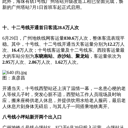
此外，海珠有轨1号线广州塔站升级改造工程已全面完成，焕
新的广州塔站7月1日首班车起正式启用。
十、十二号线开通首日客流28.6万人次
6月29日，广州地铁线网客运量
830.6
万人次，整体客流表现平
稳。其中，十号线、十二号线开通当天客运量分别为
12.2
万人
次、
16.4
万人次；十号线客运量及十二号线东、西段客运量最
大的车站分别为
东晓南站、赤沙站、聚龙站
，客运量依次为
2.95
万人次、
2.86
万人次、
1.62
万人次。
图：袁彦昌
开通当天，十号线西塱站还上演了温情一幕，一名患心梗的老
人等候儿子时，突发心脏不适，西塱站工作人员现场及时响
应，搬来座椅供老人休息，并提供饮用水给老人服药，最后老
人休息片刻身体无碍后，与其儿子一同搭乘地铁离开。
八号线小坪站新开两个出入口
广州地铁八号线小坪站E、F口于6月29日投入运营，小坪站从