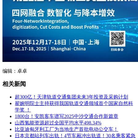
编辑：卓卓
相关新闻
超300亿！天津轨道交通集团未来3年投资及采购计划
翟婉明院士主持获得我国轨道交通领域首个国家自然科
学奖 ！
1800台！安凯客车谱写2025中沙交通合作新篇章
山西氢能资源超过全国平均水平498.34%
比亚迪匈牙利工厂为当地生产首批电动公交车！
日本京都站列车出轨！4节车厢冲出轨道！30名乘客紧急