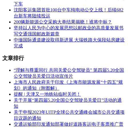
下车
沈阳客运集团首批100台中车纯电动公交上线！后续682
台新车将陆续投运
200辆新能源公交采购大单结果揭晓！谁将中标？
坚持以人民为中心的发展思想以邮政业的高质量发展书
写交通强国邮政新篇章
中缅国际通道建设取得新进展 大瑞铁路大保段站房建设
完成
文章排行
“理解与尊重同行 共同关爱公交驾驶员” 第四届5.20全国
公交驾驶员关爱日活动宣传片
上海市人民政府关于印发《上海市能源发展“十四五”规
划》的通知（附图解）
提醒 | 天津又一地铁站临时关闭！
关于开展“第四届5.20全国公交驾驶员关爱日”活动的通
知
关于申报2023年UITP全球公共交通峰会城市公共交通项
目议题的通知
交通运输部印发通知部署做好道路客运电子客票推广普