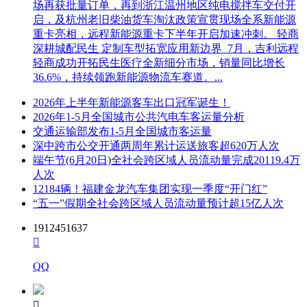
场再获批量订单，再到浙江温州地区纯电搅拌车交付开
启，及杭州老旧柴油货车淘汰政策宣贯现场全系新能源
重卡亮相，远程新能源重卡下半年开启加速冲刺。 轻商
深耕城配民生 定制车型拓宽应用新边界 7月，吉利远程
轻商成功开拓民生医疗全新细分市场，销量同比增长
36.6%，持续领跑新能源物流车赛道。...
2026年上半年新能源客车出口冠军诞生！
2026年1-5月全国城市公共汽电车客运量分析
交通运输部发布1-5月全国城市客运量
深中跨市公交开通两周年累计运送旅客超620万人次
端午节(6月20日)全社会跨区域人员流动量完成20119.4万
人次
12184辆！福建金龙汽车集团实现一季度“开门红”
“五一”假期全社会跨区域人员流动量预计超15亿人次
1912451637

QQ
