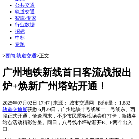
公共交通
轨道交通
智库·专家
行业数据
招标
中标
专题
>
要闻
,
轨道交通
>
正文
广州地铁新线首日客流战报出
炉+焕新广州塔站开通！
2025年07月02日 17:47
|
来源： 城市交通网
·
阅读量： 1,882
轨道交通展
获悉 6月29日，广州地铁十号线和十二号线东、西
段正式开通，恰逢周末，不少市民乘客现场尝鲜打卡，新线各
站点活动精彩纷呈。同日，八号线小坪站新开E、F两个出入
口。