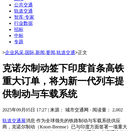
公共交通
轨道交通
智库·专家
行业数据
招标
中标
专题
>
企业风采
,
国际
,
新闻
,
要闻
,
轨道交通
>
正文
克诺尔制动签下印度首条高铁
重大订单，将为新一代列车提
供制动与车载系统
2025年09月05日 17:27
|
来源： 城市交通网
·
阅读量： 2,002
轨道交通展
消息 作为全球领先的铁路制动与车载系统供应
商，克诺尔制动（Knorr-Bremse）已与印度方面签署一项重大