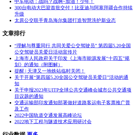
中车电动：战吗？战啊~加油！少年！
300台电动大巴迎首批交付！比亚迪与阿塞拜疆合作持续
升级
太原公交联手青岛海尔集团打造智慧洗护新业态
文章排行
“理解与尊重同行 共同关爱公交驾驶员” 第四届5.20全国
公交驾驶员关爱日活动宣传片
上海市人民政府关于印发《上海市能源发展“十四五”规
划》的通知（附图解）
提醒 | 天津又一地铁站临时关闭！
关于开展“第四届5.20全国公交驾驶员关爱日”活动的通
知
关于申报2023年UITP全球公共交通峰会城市公共交通项
目议题的通知
交通运输部印发通知部署做好道路客运电子客票推广普
及工作
2022中国轨道交通发展高峰论坛
2022地下工程与隧道技术应用研讨会
行业数据
更多