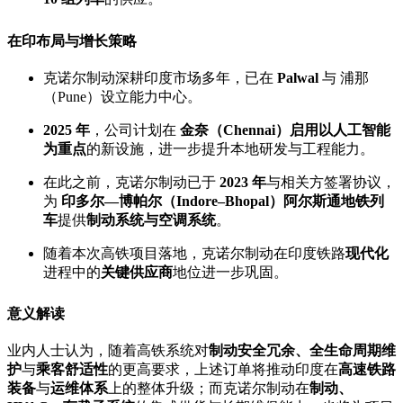
在印布局与增长策略
克诺尔制动深耕印度市场多年，已在
Palwal
与 浦那
（Pune）设立能力中心。
2025 年
，公司计划在
金奈（Chennai）启用以人工智能
为重点
的新设施，进一步提升本地研发与工程能力。
在此之前，克诺尔制动已于
2023 年
与相关方签署协议，
为
印多尔—博帕尔（Indore–Bhopal）阿尔斯通地铁列
车
提供
制动系统与空调系统
。
随着本次高铁项目落地，克诺尔制动在印度铁路
现代化
进程中的
关键供应商
地位进一步巩固。
意义解读
业内人士认为，随着高铁系统对
制动
安全冗余
、全生命周期维
护
与
乘客舒适性
的更高要求，上述订单将推动印度在
高速铁路
装备
与
运维体系
上的整体升级；而克诺尔制动在
制动、