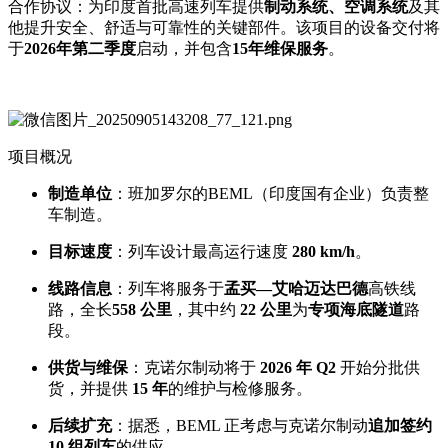
合作协议：为印度首批高速列车提供
制动系统、空调系统
及其
他提升安全、舒适与可靠性的关键部件。该项目的设备交付将
于
2026年第二季度
启动，并包含
15年维保服务
。
项目概况
制造单位
：班加罗尔的BEML（印度国有企业）负责整
车制造。
目标速度
：列车设计最高运行速度
280 km/h
。
线路信息
：列车将服务于
孟买—艾哈迈达巴德
高铁线
路，全长
558 公里
，其中约
22 公里
为
专项海底隧道
路
段。
供货与维保
：克诺尔制动将于
2026 年 Q2
开始分批供
货，并提供
15 年
的维护与检修服务。
后续扩充
：据悉，BEML 正考虑与克诺尔制动
追加签约
10 组列车
的供应。