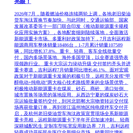
亮眼！
2026年7月，随着燃油价格连续两轮上调，各地老旧柴油
货车淘汰置换节奏加快。与此同时，交通运输部、国家
发展改革委等十一部门联合印发《推动新能源重卡规模
化应用实施方案》，各地配套细则陆续落地，全面激活
新能源重卡市场。多重利好政策加持下，7月吉利远程新
能源商用车整体销量18486台，1-7月累计销量107589
辆，同比增长37.8%。重卡、轻商、客车全线批量交
付，国内多场景落地、海外多国登顶，以全赛道强势表
现领跑行业。 重卡大宗运力绿动升级 交付签约齐头并进
重卡赛道，吉利远程7月销量同比增长46.1%。面对宏观
政策对于新能源重卡发展的积极引导，远程充分发挥“甲
醇电动+纯电动”两大核心技术路线带来的全场景优势，
积极推动新能源重卡在煤炭、砂石、商砼、港口短倒、
城市置换等场景的落地应用。从西边宁夏的煤炭砂石大
宗运输批量签约交付，到河北邯郸大宗物资转运交付现
场再获批量订单，再到浙江温州地区纯电搅拌车交付开
启，及杭州老旧柴油货车淘汰政策宣贯现场全系新能源
重卡亮相，远程新能源重卡下半年开启加速冲刺。 轻商
深耕城配民生 定制车型拓宽应用新边界 7月，吉利远程
轻商成功开拓民生医疗全新细分市场，销量同比增长