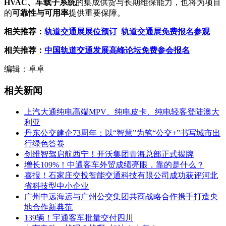
HVAC
、车载子系统
的集成供货与长期维保能力，也将为项目
的
可靠性与可用率
提供重要保障。
相关推荐：
轨道交通展展位预订
轨道交通展免费报名参观
相关推荐：
中国轨道交通发展高峰论坛免费参会报名
编辑：卓卓
相关新闻
上汽大通纯电高端MPV、纯电皮卡、纯电轻客登陆澳大
利亚
丹东公交建企73周年：以“智慧”为笔“公交+”书写城市出
行绿色答卷
创维智驾启航西宁！开沃集团青海总部正式揭牌
增长109%！中通客车外贸成绩亮眼，靠的是什么？
喜报！石家庄交投智能交通科技有限公司成功获评河北
省科技型中小企业
广州中远海运与广州公交集团共商战略合作携手打造央
地合作新典范
139辆！宇通客车批量交付四川