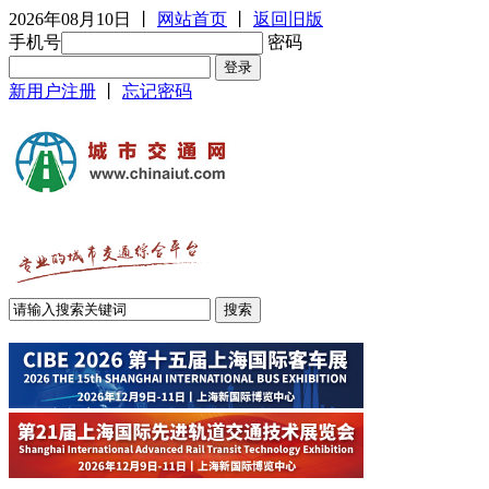
2026年08月10日
丨
网站首页
丨
返回旧版
手机号
密码
新用户注册
丨
忘记密码