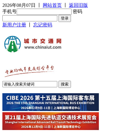
2026年08月07日
丨
网站首页
丨
返回旧版
手机号
密码
新用户注册
丨
忘记密码