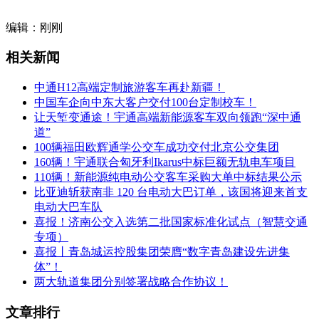
编辑：刚刚
相关新闻
中通H12高端定制旅游客车再赴新疆！
中国车企向中东大客户交付100台定制校车！
让天堑变通途！宇通高端新能源客车双向领跑“深中通
道”
100辆福田欧辉通学公交车成功交付北京公交集团
160辆！宇通联合匈牙利Ikarus中标巨额无轨电车项目
110辆！新能源纯电动公交客车采购大单中标结果公示
比亚迪斩获南非 120 台电动大巴订单，该国将迎来首支
电动大巴车队
喜报！济南公交入选第二批国家标准化试点（智慧交通
专项）
喜报丨青岛城运控股集团荣膺“数字青岛建设先进集
体”！
两大轨道集团分别签署战略合作协议！
文章排行