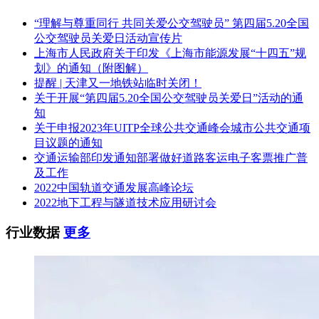
“理解与尊重同行 共同关爱公交驾驶员” 第四届5.20全国
公交驾驶员关爱日活动宣传片
上海市人民政府关于印发《上海市能源发展“十四五”规
划》的通知（附图解）
提醒 | 天津又一地铁站临时关闭！
关于开展“第四届5.20全国公交驾驶员关爱日”活动的通
知
关于申报2023年UITP全球公共交通峰会城市公共交通项
目议题的通知
交通运输部印发通知部署做好道路客运电子客票推广普
及工作
2022中国轨道交通发展高峰论坛
2022地下工程与隧道技术应用研讨会
行业数据
更多