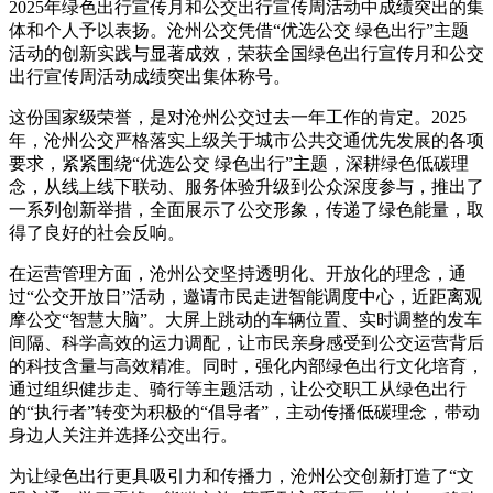
2025年绿色出行宣传月和公交出行宣传周活动中成绩突出的集
体和个人予以表扬。沧州公交凭借“优选公交 绿色出行”主题
活动的创新实践与显著成效，荣获全国绿色出行宣传月和公交
出行宣传周活动成绩突出集体称号。
这份国家级荣誉，是对沧州公交过去一年工作的肯定。2025
年，沧州公交严格落实上级关于城市公共交通优先发展的各项
要求，紧紧围绕“优选公交 绿色出行”主题，深耕绿色低碳理
念，从线上线下联动、服务体验升级到公众深度参与，推出了
一系列创新举措，全面展示了公交形象，传递了绿色能量，取
得了良好的社会反响。
在运营管理方面，沧州公交坚持透明化、开放化的理念，通
过“公交开放日”活动，邀请市民走进智能调度中心，近距离观
摩公交“智慧大脑”。大屏上跳动的车辆位置、实时调整的发车
间隔、科学高效的运力调配，让市民亲身感受到公交运营背后
的科技含量与高效精准。同时，强化内部绿色出行文化培育，
通过组织健步走、骑行等主题活动，让公交职工从绿色出行
的“执行者”转变为积极的“倡导者”，主动传播低碳理念，带动
身边人关注并选择公交出行。
为让绿色出行更具吸引力和传播力，沧州公交创新打造了“文