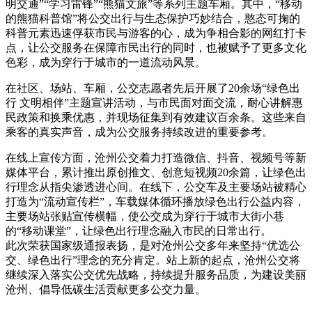
明交通”“学习雷锋”“熊猫文旅”等系列主题车厢。其中，“移动
的熊猫科普馆”将公交出行与生态保护巧妙结合，憨态可掬的
科普元素迅速俘获市民与游客的心，成为争相合影的网红打卡
点，让公交服务在保障市民出行的同时，也被赋予了更多文化
色彩，成为穿行于城市的一道流动风景。
在社区、场站、车厢，公交志愿者先后开展了20余场“绿色出
行 文明相伴”主题宣讲活动，与市民面对面交流，耐心讲解惠
民政策和换乘优惠，并现场征集到有效建议百余条。这些来自
乘客的真实声音，成为公交服务持续改进的重要参考。
在线上宣传方面，沧州公交着力打造微信、抖音、视频号等新
媒体平台，累计推出原创推文、创意短视频20余篇，让绿色出
行理念从指尖渗透进心间。在线下，公交车及主要场站被精心
打造为“流动宣传栏”，车载媒体循环播放绿色出行公益内容，
主要场站张贴宣传横幅，使公交成为穿行于城市大街小巷
的“移动课堂”，让绿色出行理念融入市民的日常出行。
此次荣获国家级通报表扬，是对沧州公交多年来坚持“优选公
交、绿色出行”理念的充分肯定。站上新的起点，沧州公交将
继续深入落实公交优先战略，持续提升服务品质，为建设美丽
沧州、倡导低碳生活贡献更多公交力量。