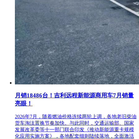
月销18486台！吉利远程新能源商用车7月销量
亮眼！
2026年7月，随着燃油价格连续两轮上调，各地老旧柴油
货车淘汰置换节奏加快。与此同时，交通运输部、国家
发展改革委等十一部门联合印发《推动新能源重卡规模
化应用实施方案》，各地配套细则陆续落地，全面激活