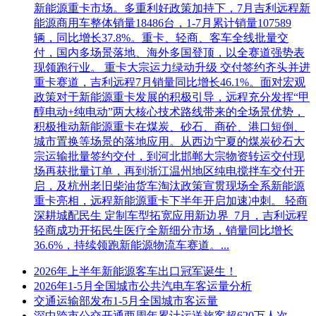
新能源重卡市场。多重利好政策加持下，7月吉利远程新
能源商用车整体销量18486台，1-7月累计销量107589
辆，同比增长37.8%。重卡、轻商、客车全线批量交
付，国内多场景落地、海外多国登顶，以全赛道强势表
现领跑行业。 重卡大宗运力绿动升级 交付签约齐头并进
重卡赛道，吉利远程7月销量同比增长46.1%。面对宏观
政策对于新能源重卡发展的积极引导，远程充分发挥“甲
醇电动+纯电动”两大核心技术路线带来的全场景优势，
积极推动新能源重卡在煤炭、砂石、商砼、港口短倒、
城市置换等场景的落地应用。从西边宁夏的煤炭砂石大
宗运输批量签约交付，到河北邯郸大宗物资转运交付现
场再获批量订单，再到浙江温州地区纯电搅拌车交付开
启，及杭州老旧柴油货车淘汰政策宣贯现场全系新能源
重卡亮相，远程新能源重卡下半年开启加速冲刺。 轻商
深耕城配民生 定制车型拓宽应用新边界 7月，吉利远程
轻商成功开拓民生医疗全新细分市场，销量同比增长
36.6%，持续领跑新能源物流车赛道。...
2026年上半年新能源客车出口冠军诞生！
2026年1-5月全国城市公共汽电车客运量分析
交通运输部发布1-5月全国城市客运量
深中跨市公交开通两周年累计运送旅客超620万人次