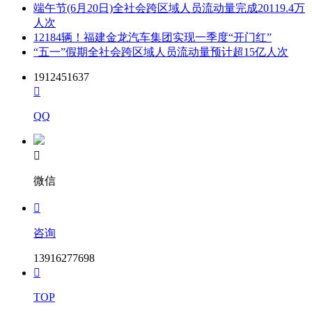
端午节(6月20日)全社会跨区域人员流动量完成20119.4万
人次
12184辆！福建金龙汽车集团实现一季度“开门红”
“五一”假期全社会跨区域人员流动量预计超15亿人次
1912451637

QQ

微信

咨询
13916277698

TOP