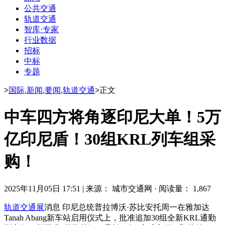
公共交通
轨道交通
智库·专家
行业数据
招标
中标
专题
>
国际
,
新闻
,
要闻
,
轨道交通
>
正文
中车四方将角逐印尼大单！5万
亿印尼盾！30组KRL列车组采
购！
2025年11月05日 17:51
|
来源： 城市交通网
·
阅读量： 1,867
轨道交通展
消息 印尼总统普拉博沃·苏比安托周一在雅加达
Tanah Abang新车站启用仪式上，批准追加30组全新KRL通勤