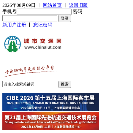
2026年08月09日
丨
网站首页
丨
返回旧版
手机号
密码
新用户注册
丨
忘记密码