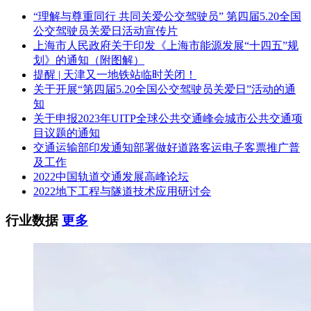
“理解与尊重同行 共同关爱公交驾驶员” 第四届5.20全国
公交驾驶员关爱日活动宣传片
上海市人民政府关于印发《上海市能源发展“十四五”规
划》的通知（附图解）
提醒 | 天津又一地铁站临时关闭！
关于开展“第四届5.20全国公交驾驶员关爱日”活动的通
知
关于申报2023年UITP全球公共交通峰会城市公共交通项
目议题的通知
交通运输部印发通知部署做好道路客运电子客票推广普
及工作
2022中国轨道交通发展高峰论坛
2022地下工程与隧道技术应用研讨会
行业数据
更多