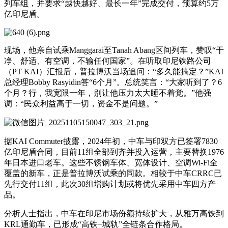
列车组，并要求“越快越好、最长一年”完成交付，预算约5万
亿印尼盾。
现场，他亲自试乘Manggarai至Tanah Abang区间列车，赞叹“干
净、舒适、有空调，不输任何国家”。在听取印尼铁路公司
（PT KAI）汇报后，普拉博沃当场追问：“多久能搞定？”KAI
总经理Bobby Rasyidin答“6个月”。总统笑言：“大家听到了？6
个月？行，我宽限一年，别让他压力太大睡不着觉。”他强
调：“民众利益高于一切，资金不是问题。”
据KAI Commuter披露，2024年初，中车与印双方已签署7830
亿印尼盾合同，目前11组全部到齐并投入运营，主要替换1976
年日本进口老车。这些不锈钢车体、宽体设计、空调Wi-Fi全
覆盖的新车，正是普拉博沃试乘的同款。相较于中车CRRC已
先行交付11组，此次30组增购计划或将优先采用中车四方产
品。
分析人士指出，中车在印尼市场份额持续扩大，从雅万高铁到
KRL通勤车，已形成“高铁+城轨”全链条合作格局。