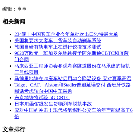
编辑：卓卓
相关新闻
234辆！中国客车企业今年单批次出口沙特最大单
美国将要求大客车、货车装自动刹车系统
韩国自研有轨电车正在进行铰接技术测试
9620万欧元！班加罗尔地铁授予阿尔斯通CBTC和屏蔽
门合同
马来西亚工程师协会参观考察隧道股份在马承建的轻轨
三号线项目
马德里地铁在20座车站启用40台降温设备 应对夏季高温
Talgo、CAF、Alstom和Stadler普遍延误交付 西班牙铁路
喊话考虑转向中国中车采购
东京地铁将试验 5G CBTC
日本JR函馆线发生货物列车脱轨事故
应对中国的冲击！现代将氢燃料公交车的年产能提高了6
倍
文章排行