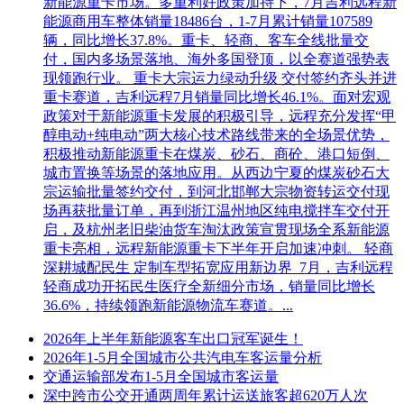
新能源重卡市场。多重利好政策加持下，7月吉利远程新
能源商用车整体销量18486台，1-7月累计销量107589
辆，同比增长37.8%。重卡、轻商、客车全线批量交
付，国内多场景落地、海外多国登顶，以全赛道强势表
现领跑行业。 重卡大宗运力绿动升级 交付签约齐头并进
重卡赛道，吉利远程7月销量同比增长46.1%。面对宏观
政策对于新能源重卡发展的积极引导，远程充分发挥“甲
醇电动+纯电动”两大核心技术路线带来的全场景优势，
积极推动新能源重卡在煤炭、砂石、商砼、港口短倒、
城市置换等场景的落地应用。从西边宁夏的煤炭砂石大
宗运输批量签约交付，到河北邯郸大宗物资转运交付现
场再获批量订单，再到浙江温州地区纯电搅拌车交付开
启，及杭州老旧柴油货车淘汰政策宣贯现场全系新能源
重卡亮相，远程新能源重卡下半年开启加速冲刺。 轻商
深耕城配民生 定制车型拓宽应用新边界 7月，吉利远程
轻商成功开拓民生医疗全新细分市场，销量同比增长
36.6%，持续领跑新能源物流车赛道。...
2026年上半年新能源客车出口冠军诞生！
2026年1-5月全国城市公共汽电车客运量分析
交通运输部发布1-5月全国城市客运量
深中跨市公交开通两周年累计运送旅客超620万人次