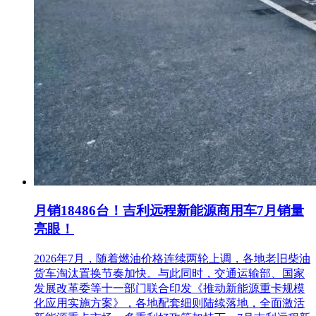
月销18486台！吉利远程新能源商用车7月销量
亮眼！
2026年7月，随着燃油价格连续两轮上调，各地老旧柴油
货车淘汰置换节奏加快。与此同时，交通运输部、国家
发展改革委等十一部门联合印发《推动新能源重卡规模
化应用实施方案》，各地配套细则陆续落地，全面激活