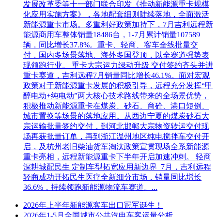
发展改革委等十一部门联合印发《推动新能源重卡规模
化应用实施方案》，各地配套细则陆续落地，全面激活
新能源重卡市场。多重利好政策加持下，7月吉利远程新
能源商用车整体销量18486台，1-7月累计销量107589
辆，同比增长37.8%。重卡、轻商、客车全线批量交
付，国内多场景落地、海外多国登顶，以全赛道强势表
现领跑行业。 重卡大宗运力绿动升级 交付签约齐头并进
重卡赛道，吉利远程7月销量同比增长46.1%。面对宏观
政策对于新能源重卡发展的积极引导，远程充分发挥“甲
醇电动+纯电动”两大核心技术路线带来的全场景优势，
积极推动新能源重卡在煤炭、砂石、商砼、港口短倒、
城市置换等场景的落地应用。从西边宁夏的煤炭砂石大
宗运输批量签约交付，到河北邯郸大宗物资转运交付现
场再获批量订单，再到浙江温州地区纯电搅拌车交付开
启，及杭州老旧柴油货车淘汰政策宣贯现场全系新能源
重卡亮相，远程新能源重卡下半年开启加速冲刺。 轻商
深耕城配民生 定制车型拓宽应用新边界 7月，吉利远程
轻商成功开拓民生医疗全新细分市场，销量同比增长
36.6%，持续领跑新能源物流车赛道。...
2026年上半年新能源客车出口冠军诞生！
2026年1-5月全国城市公共汽电车客运量分析