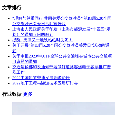
文章排行
“理解与尊重同行 共同关爱公交驾驶员” 第四届5.20全国
公交驾驶员关爱日活动宣传片
上海市人民政府关于印发《上海市能源发展“十四五”规
划》的通知（附图解）
提醒 | 天津又一地铁站临时关闭！
关于开展“第四届5.20全国公交驾驶员关爱日”活动的通
知
关于申报2023年UITP全球公共交通峰会城市公共交通项
目议题的通知
交通运输部印发通知部署做好道路客运电子客票推广普
及工作
2022中国轨道交通发展高峰论坛
2022地下工程与隧道技术应用研讨会
行业数据
更多