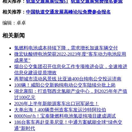
相关推荐：
轨道交通展展位预订
轨道交通展免费报名参观
相关推荐：
中国轨道交通发展高峰论坛免费参会报名
编辑：卓卓
相关新闻
氢燃料电池成本持续下降，需求增长加速车辆交付
微宏钛酸锂电池荣获2022-2023年度“客车动力电池应用
成果奖”
烟台公交集团召开信息化工作专项推进会议，全速推进
信息化建设提质增效
再塑城市流动风景线 比亚迪400台纯电公交投运济南
100辆！咸阳公交新购纯电动公交车陆续分批上岗
湖北襄阳：打造鄂西北氢能产业中心，到2025年年产值
过100亿元
2026年上半年新能源客车出口冠军诞生！
大单出海！400辆贵州造客车发运沙特阿拉伯
8000Nm³/h！宝泰隆燃料电池氢提纯项目建成调试
186台客车再赴亚美尼亚！中通方案赋能全球“绿色交
通”新时代