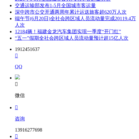
交通运输部发布1-5月全国城市客运量
深中跨市公交开通两周年累计运送旅客超620万人次
端午节(6月20日)全社会跨区域人员流动量完成20119.4万
人次
12184辆！福建金龙汽车集团实现一季度“开门红”
“五一”假期全社会跨区域人员流动量预计超15亿人次
1912451637

QQ

微信

咨询
13916277698
