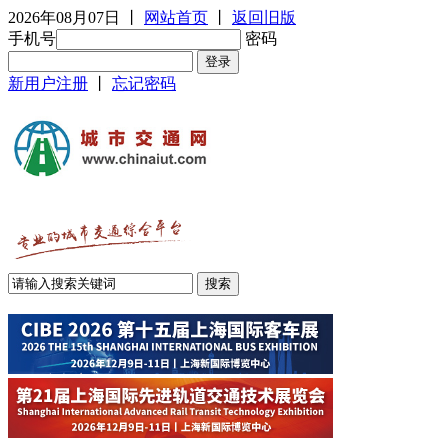
2026年08月07日
丨
网站首页
丨
返回旧版
手机号
密码
新用户注册
丨
忘记密码