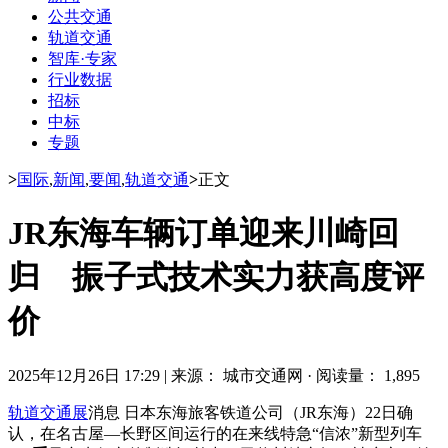
公共交通
轨道交通
智库·专家
行业数据
招标
中标
专题
>
国际
,
新闻
,
要闻
,
轨道交通
>
正文
JR东海车辆订单迎来川崎回
归 振子式技术实力获高度评
价
2025年12月26日 17:29
|
来源： 城市交通网
·
阅读量： 1,895
轨道交通展
消息 日本东海旅客铁道公司（JR东海）22日确
认，在名古屋—长野区间运行的在来线特急“信浓”新型列车