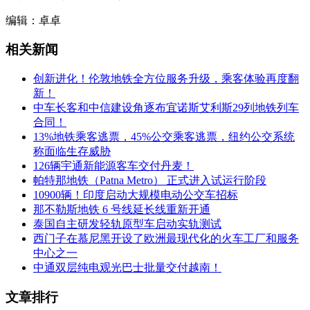
编辑：卓卓
相关新闻
创新进化！伦敦地铁全方位服务升级，乘客体验再度翻
新！
中车长客和中信建设角逐布宜诺斯艾利斯29列地铁列车
合同！
13%地铁乘客逃票，45%公交乘客逃票，纽约公交系统
称面临生存威胁
126辆宇通新能源客车交付丹麦！
帕特那地铁（Patna Metro） 正式进入试运行阶段
10900辆！印度启动大规模电动公交车招标
那不勒斯地铁 6 号线延长线重新开通
泰国自主研发轻轨原型车启动实轨测试
西门子在慕尼黑开设了欧洲最现代化的火车工厂和服务
中心之一
中通双层纯电观光巴士批量交付越南！
文章排行