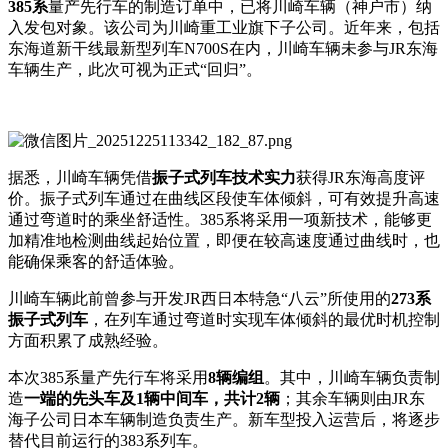
385系
量产先行车的制造订单中，已将川崎车辆（神户市）纳
入发包对象。该公司为川崎重工业旗下子公司。近年来，包括
东海道新干线
最新型列车N700S在内，川崎车辆未参与JR东海
车辆生产，此次可视为正式“回归”。
据悉，川崎车辆凭借
振子式列车技术实力
获得JR东海高度评
价。振子式列车通过在曲线区段使车体倾斜，可有效提升高速
通过弯道时的乘坐舒适性。385系将采用一项新技术，能够更
加精准地检测曲线起始位置，即便在较高速度通过曲线时，也
能确保乘客的舒适体验。
川崎车辆此前曾参与开发JR西日本特急“八云”所使用的
273系
振子式列车
，在列车通过弯道时实现车体倾斜的最优时机控制
方面积累了成熟经验。
本次385系量产先行车将采用
8辆编组
。其中，川崎车辆负责制
造
一端的先头车及1辆中间车，共计2辆
；其余车辆则由JR东
海子公司日本车辆制造负责生产。新车型投入运营后，将逐步
替代目前运行的383系列车。