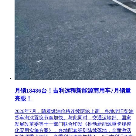
月销18486台！吉利远程新能源商用车7月销量
亮眼！
2026年7月，随着燃油价格连续两轮上调，各地老旧柴油
货车淘汰置换节奏加快。与此同时，交通运输部、国家
发展改革委等十一部门联合印发《推动新能源重卡规模
化应用实施方案》，各地配套细则陆续落地，全面激活