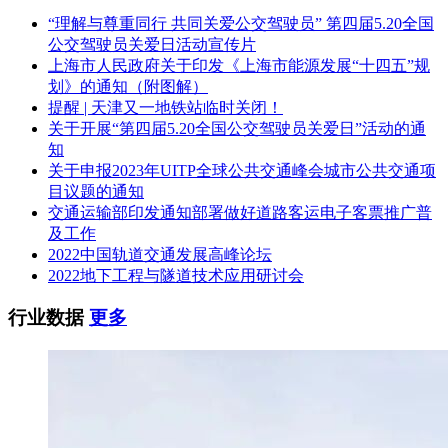
“理解与尊重同行 共同关爱公交驾驶员” 第四届5.20全国
公交驾驶员关爱日活动宣传片
上海市人民政府关于印发《上海市能源发展“十四五”规
划》的通知（附图解）
提醒 | 天津又一地铁站临时关闭！
关于开展“第四届5.20全国公交驾驶员关爱日”活动的通
知
关于申报2023年UITP全球公共交通峰会城市公共交通项
目议题的通知
交通运输部印发通知部署做好道路客运电子客票推广普
及工作
2022中国轨道交通发展高峰论坛
2022地下工程与隧道技术应用研讨会
行业数据
更多