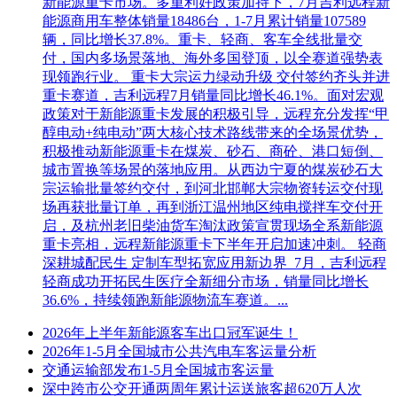
新能源重卡市场。多重利好政策加持下，7月吉利远程新
能源商用车整体销量18486台，1-7月累计销量107589
辆，同比增长37.8%。重卡、轻商、客车全线批量交
付，国内多场景落地、海外多国登顶，以全赛道强势表
现领跑行业。 重卡大宗运力绿动升级 交付签约齐头并进
重卡赛道，吉利远程7月销量同比增长46.1%。面对宏观
政策对于新能源重卡发展的积极引导，远程充分发挥“甲
醇电动+纯电动”两大核心技术路线带来的全场景优势，
积极推动新能源重卡在煤炭、砂石、商砼、港口短倒、
城市置换等场景的落地应用。从西边宁夏的煤炭砂石大
宗运输批量签约交付，到河北邯郸大宗物资转运交付现
场再获批量订单，再到浙江温州地区纯电搅拌车交付开
启，及杭州老旧柴油货车淘汰政策宣贯现场全系新能源
重卡亮相，远程新能源重卡下半年开启加速冲刺。 轻商
深耕城配民生 定制车型拓宽应用新边界 7月，吉利远程
轻商成功开拓民生医疗全新细分市场，销量同比增长
36.6%，持续领跑新能源物流车赛道。...
2026年上半年新能源客车出口冠军诞生！
2026年1-5月全国城市公共汽电车客运量分析
交通运输部发布1-5月全国城市客运量
深中跨市公交开通两周年累计运送旅客超620万人次