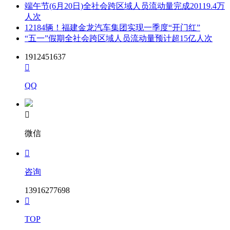
端午节(6月20日)全社会跨区域人员流动量完成20119.4万
人次
12184辆！福建金龙汽车集团实现一季度“开门红”
“五一”假期全社会跨区域人员流动量预计超15亿人次
1912451637

QQ

微信

咨询
13916277698

TOP