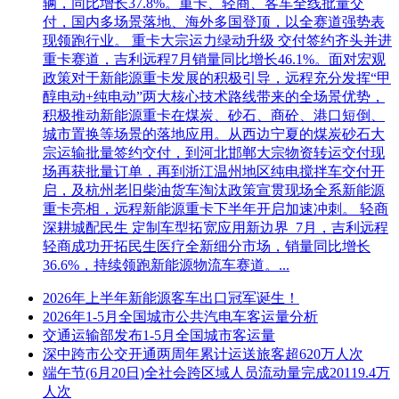
辆，同比增长37.8%。重卡、轻商、客车全线批量交
付，国内多场景落地、海外多国登顶，以全赛道强势表
现领跑行业。 重卡大宗运力绿动升级 交付签约齐头并进
重卡赛道，吉利远程7月销量同比增长46.1%。面对宏观
政策对于新能源重卡发展的积极引导，远程充分发挥“甲
醇电动+纯电动”两大核心技术路线带来的全场景优势，
积极推动新能源重卡在煤炭、砂石、商砼、港口短倒、
城市置换等场景的落地应用。从西边宁夏的煤炭砂石大
宗运输批量签约交付，到河北邯郸大宗物资转运交付现
场再获批量订单，再到浙江温州地区纯电搅拌车交付开
启，及杭州老旧柴油货车淘汰政策宣贯现场全系新能源
重卡亮相，远程新能源重卡下半年开启加速冲刺。 轻商
深耕城配民生 定制车型拓宽应用新边界 7月，吉利远程
轻商成功开拓民生医疗全新细分市场，销量同比增长
36.6%，持续领跑新能源物流车赛道。...
2026年上半年新能源客车出口冠军诞生！
2026年1-5月全国城市公共汽电车客运量分析
交通运输部发布1-5月全国城市客运量
深中跨市公交开通两周年累计运送旅客超620万人次
端午节(6月20日)全社会跨区域人员流动量完成20119.4万
人次