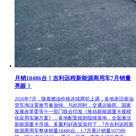
月销18486台！吉利远程新能源商用车7月销量
亮眼！
2026年7月，随着燃油价格连续两轮上调，各地老旧柴油
货车淘汰置换节奏加快。与此同时，交通运输部、国家
发展改革委等十一部门联合印发《推动新能源重卡规模
化应用实施方案》，各地配套细则陆续落地，全面激活
新能源重卡市场。多重利好政策加持下，7月吉利远程新
能源商用车整体销量18486台，1-7月累计销量107589