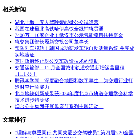
相关新闻
湖北十堰：无人驾驶智能微公交试运营
我国在建最北高铁哈伊高铁全线铺轨贯通
7400万！16家企业！武汉市公示氢能项目扶持资金
轨交集团部长履新交投公司董事长
预防列车脱轨！韩国成功研发车轮自动测量系统 并完成
实地验证
英国政府终止对公交车改造技术的资助
交通运输部：11 月全国城市轨道交通新增运营里程
111.1 公里
腾讯李学朝：深度融合地图和数字孪生，为交通行业打
造时空计算能力
北京地铁创新成果获2024年度北京市轨道交通学会科学
技术进步特等奖
烟台公交集团开展母亲节系列主题活动！
文章排行
“理解与尊重同行 共同关爱公交驾驶员” 第四届5.20全国