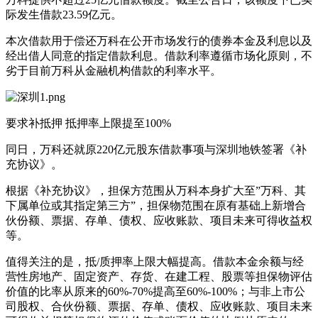
际发生借款23.59亿元。
本次借款用于偿还万科在公开市场发行的债券本金及利息以及
经出借人同意的指定借款利息。借款利率遵循市场化原则，不
劣于目前万科从金融机构借款的利率水平。
要求补抵押 抵押率上限提至100%
同日，万科还就原220亿元股东借款事项与深圳地铁签署《补
充协议》。
根据《补充协议》，担保方范围从万科本身扩大至”万科、其
下属单位或其指定第三方”，担保物范围在原有基础上新增合
伙份额、票据、存单、债权、应收账款、项目未来可得收益权
等。
值得关注的是，抵/质押率上限大幅提高。借款本金余额与经
营性房地产、固定资产、存货、在建工程、股票等担保物评估
价值的比率从原来的60%-70%提高至60%-100%；与非上市公
司股权、合伙份额、票据、存单、债权、应收账款、项目未来