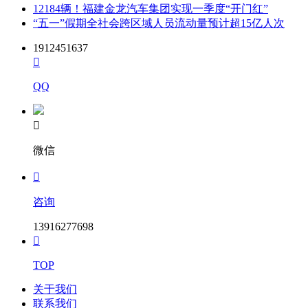
12184辆！福建金龙汽车集团实现一季度“开门红”
“五一”假期全社会跨区域人员流动量预计超15亿人次
1912451637

QQ

微信

咨询
13916277698

TOP
关于我们
联系我们