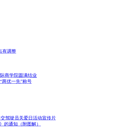
点有调整
际商学院圆满结业
“两优一先”称号
国公交驾驶员关爱日活动宣传片
划》的通知（附图解）