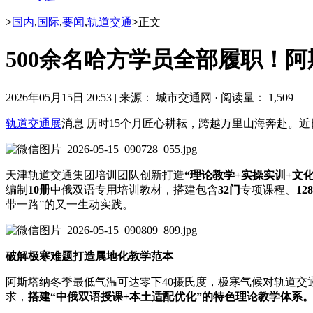
>
国内
,
国际
,
要闻
,
轨道交通
>
正文
500余名哈方学员全部履职！
2026年05月15日 20:53
|
来源： 城市交通网
·
阅读量： 1,509
轨道交通展
消息 历时15个月匠心耕耘，跨越万里山海奔赴。
天津轨道交通集团培训团队创新打造
“理论教学+实操实训+文化
编制
10册
中俄双语专用培训教材，搭建包含
32门
专项课程、
12
带一路”的又一生动实践。
破解极寒难题打造属地化教学范本
阿斯塔纳冬季最低气温可达零下40摄氏度，极寒气候对轨道
求，
搭建“中俄双语授课+本土适配优化”的特色理论教学体系