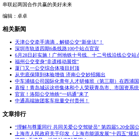
串联起两国合作共赢的美好未来
编辑：卓卓
相关新闻
天津公交牵手滴滴，解锁公交“新坐法”！
深圳市轨道四期6条线路100个站点官宣
6月28日起实施！广州地铁十号线、十二号线沿线公交站
福州公交变身“非遗移动展馆”
厦门又一公交综合体项目封顶
从兜底保障到体验增值 济南公交妙招频出
中车浦镇公司国际化青年人才研修班（第三期）在西浦国
喜报！青岛城运这些集体和个人荣获青岛市、市国资系统
官宣！洛阳公交地铁“一码通”来了
中通高端旅团客车批量交付贵州！
文章排行
“理解与尊重同行 共同关爱公交驾驶员” 第四届5.20全
上海市人民政府关于印发《上海市能源发展“十四五”规