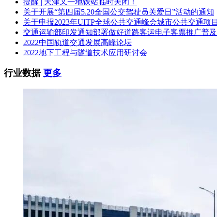
提醒 | 天津又一地铁站临时关闭！
关于开展“第四届5.20全国公交驾驶员关爱日”活动的通知
关于申报2023年UITP全球公共交通峰会城市公共交通项
交通运输部印发通知部署做好道路客运电子客票推广普及
2022中国轨道交通发展高峰论坛
2022地下工程与隧道技术应用研讨会
行业数据
更多