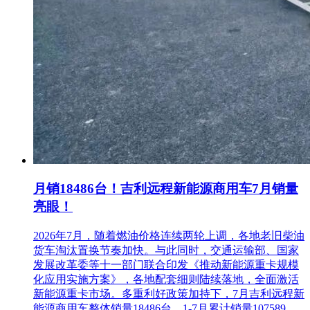
月销18486台！吉利远程新能源商用车7月销量
亮眼！
2026年7月，随着燃油价格连续两轮上调，各地老旧柴油
货车淘汰置换节奏加快。与此同时，交通运输部、国家
发展改革委等十一部门联合印发《推动新能源重卡规模
化应用实施方案》，各地配套细则陆续落地，全面激活
新能源重卡市场。多重利好政策加持下，7月吉利远程新
能源商用车整体销量18486台，1-7月累计销量107589