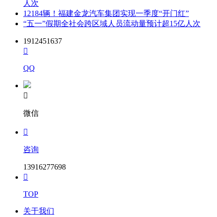
人次
12184辆！福建金龙汽车集团实现一季度“开门红”
“五一”假期全社会跨区域人员流动量预计超15亿人次
1912451637

QQ

微信

咨询
13916277698

TOP
关于我们