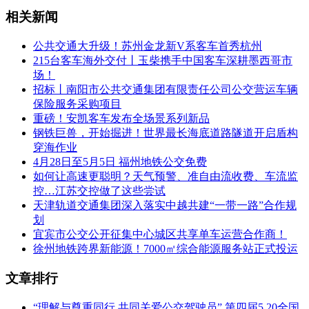
相关新闻
公共交通大升级！苏州金龙新V系客车首秀杭州
215台客车海外交付丨玉柴携手中国客车深耕墨西哥市
场！
招标丨南阳市公共交通集团有限责任公司公交营运车辆
保险服务采购项目
重磅！安凯客车发布全场景系列新品
钢铁巨兽，开始掘进！世界最长海底道路隧道开启盾构
穿海作业
4月28日至5月5日 福州地铁公交免费
如何让高速更聪明？天气预警、准自由流收费、车流监
控…江苏交控做了这些尝试
天津轨道交通集团深入落实中越共建“一带一路”合作规
划
宜宾市公交公开征集中心城区共享单车运营合作商！
徐州地铁跨界新能源！7000㎡综合能源服务站正式投运
文章排行
“理解与尊重同行 共同关爱公交驾驶员” 第四届5.20全国