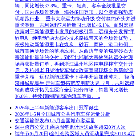
辆，同比增长37.8%。重卡、轻商、客车全线批量交
付，国内多场景落地、海外多国登顶，以全赛道强势表
现领跑行业。 重卡大宗运力绿动升级 交付签约齐头并进
重卡赛道，吉利远程7月销量同比增长46.1%。面对宏观
政策对于新能源重卡发展的积极引导，远程充分发挥“甲
醇电动+纯电动”两大核心技术路线带来的全场景优势，
积极推动新能源重卡在煤炭、砂石、商砼、港口短倒、
城市置换等场景的落地应用。从西边宁夏的煤炭砂石大
宗运输批量签约交付，到河北邯郸大宗物资转运交付现
场再获批量订单，再到浙江温州地区纯电搅拌车交付开
启，及杭州老旧柴油货车淘汰政策宣贯现场全系新能源
重卡亮相，远程新能源重卡下半年开启加速冲刺。 轻商
深耕城配民生 定制车型拓宽应用新边界 7月，吉利远程
轻商成功开拓民生医疗全新细分市场，销量同比增长
36.6%，持续领跑新能源物流车赛道。...
2026年上半年新能源客车出口冠军诞生！
2026年1-5月全国城市公共汽电车客运量分析
交通运输部发布1-5月全国城市客运量
深中跨市公交开通两周年累计运送旅客超620万人次
端午节(6月20日)全社会跨区域人员流动量完成20119.4万