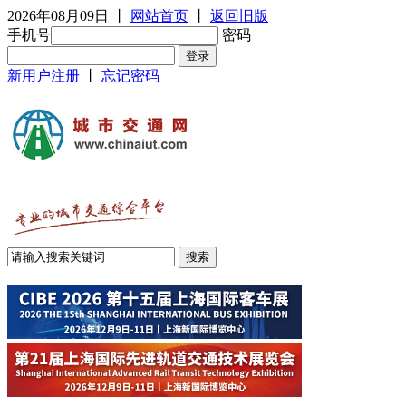
2026年08月09日
丨
网站首页
丨
返回旧版
手机号
密码
新用户注册
丨
忘记密码