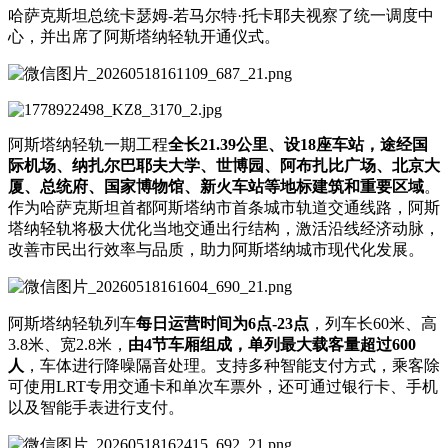
哈萨克斯坦总统卡瑟姆-若马尔特·托卡耶夫视察了统一调度中
心，并出席了
阿斯塔纳轻轨
开通仪式。
阿斯塔纳轻轨一期工程
全长21.39公里、设18座车站
，
途经国
际机场、纳扎尔巴耶夫大学、世博园、
阿布扎比广场
、北京大
厦、总统府、国家博物馆、新火车站等地标建筑和重要区域
。
作为哈萨克斯坦首都阿斯塔纳市首条城市轨道交通线路，阿斯
塔纳轻轨将极大优化当地交通出行结构，激活沿线经济动脉，
改善市民出行效率与品质，助力阿斯塔纳城市现代化发展。
阿斯塔纳轻轨列车
每日运营时间为6点-23点
，列车长60米、高
3.8米、宽2.8米，
由4节车厢组成，单列最大载客量超过600
人
，车体进行降噪隔音处理。支持多种智能支付方式，乘客除
可使用LRT专用交通卡和单次车票外，还可通过银行卡、手机
以及智能手表进行支付。