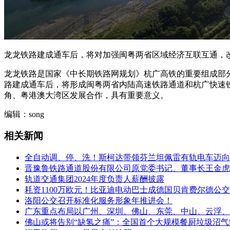
龙龙铁路建成通车后，将对加强闽粤两省区域经济互联互通，
龙龙铁路是国家《中长期铁路网规划》杭广高铁的重要组成部分
路建成通车后，将形成闽粤两省内陆高速铁路通道和杭广快速
角、粤港澳大湾区发展合作，具有重要意义。
编辑：song
相关新闻
全自动调、停、洗！斯柯达带领芬兰坦佩雷有轨电车迈向
晋豫鲁铁路通道股份有限公司原党委书记、董事长王金虎
轨道交通集团2024年度负责人薪酬披露
耗资1100万欧元！比亚迪电动巴士成德国贝肯费尔德公
洛阳公交召开标准化服务形象年推进会！
广东重点布局以广州、深圳、佛山、东莞、中山、云浮、
佛山或将告别“缺氢之痛”：全国首个大规模餐厨垃圾沼