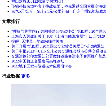
福田欧辉BJ6122批量交付沈阳！
飞驰科技氢燃料客车挑战极限，率先通过全国首批高海拔
氢气5元/公斤，氢车2.5元/公里补贴！广东广州氢能新政
文章排行
“理解与尊重同行 共同关爱公交驾驶员” 第四届5.20全
上海市人民政府关于印发《上海市能源发展“十四五”规
提醒 | 天津又一地铁站临时关闭！
关于开展“第四届5.20全国公交驾驶员关爱日”活动的通知
关于申报2023年UITP全球公共交通峰会城市公共交通项
交通运输部印发通知部署做好道路客运电子客票推广普及
2022中国轨道交通发展高峰论坛
2022地下工程与隧道技术应用研讨会
行业数据
更多