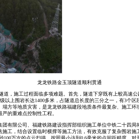
龙龙铁路金玉顶隧道顺利贯通
双线隧道，施工过程面临多项难题。首先，隧道下穿既有上蛟高速公
级以上围岩长达1400多米，占隧道总长度的三分之一，有3个
、塌方等地质灾害，是龙龙铁路福建段地质条件最复杂、施工环
最严的重难点控制性工程。
集团有限公司、福建铁路建设指挥部组织施工单位中铁二十四局
法施工，结合设置临时横撑等施工方法，有效克服了复杂围岩施
秒100万次的点云扫描，按照最小达到0.6毫米的点间距精度，