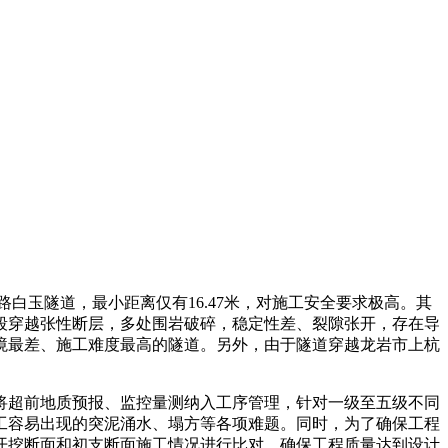
路白玉隧道，最小距离仅有16.47米，对施工安全要求极高。其
区段穿越张性断层，多处围岩破碎，稳定性差、裂隙张开，存在导
境最差、施工难度最高的隧道。另外，由于隧道穿越龙岩市上杭
将超前地质预报、监控量测纳入工序管理，针对一级至五级不同
工容易出现的突泥涌水、塌方等各项难题。同时，为了确保工程
对开挖断面和初支断面施工情况进行比对，确保工程质量达到设计