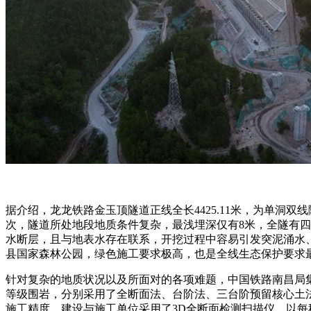
据介绍，龙龙铁路金玉顶隧道正线全长4425.11米，为单洞
次，隧道所处地段地质条件复杂，最浅埋深仅有8米，全隧有四
水断层，且与地表水存在联系，开挖过程中容易引发突泥涌水
县国家森林公园，绿色施工要求极高，也是全线生态保护要求
针对复杂的地质状况以及所面对的各项难题，中国铁路南昌局
等级围岩，分别采用了全断面法、台阶法、三台阶预留核心土
施工精度，建设与施工单位采用了3D全断面检测扫描仪，以每