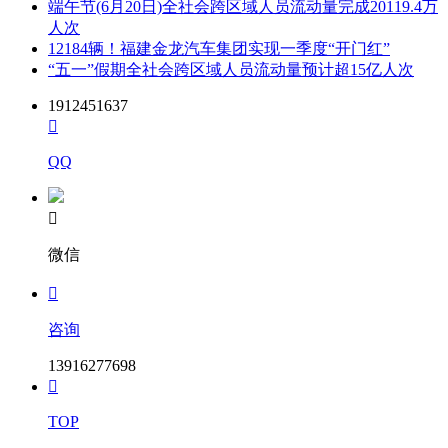
端午节(6月20日)全社会跨区域人员流动量完成20119.4万
人次
12184辆！福建金龙汽车集团实现一季度“开门红”
“五一”假期全社会跨区域人员流动量预计超15亿人次
1912451637

QQ

微信

咨询
13916277698

TOP