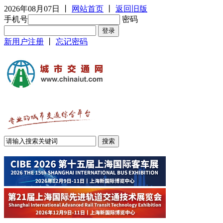
2026年08月07日
丨
网站首页
丨
返回旧版
手机号
密码
新用户注册
丨
忘记密码