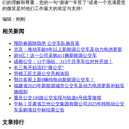
们的理解和尊重，您的一句“谢谢”“辛苦了”或者一个充满爱意
的微笑是对他们工作最大的肯定与支持!
编辑：刚刚
相关新闻
预防春困除隐患 公交车队施良策
北京：推动车龄8年以上新能源公交车及动力电池更新
超6亿！这一公司采购411辆新能源公交车
成都公交：12个场站、315个共享车位对外开放！
长三角开始流行“微公交”
劳模工匠主题公交亮相洛阳
鄂尔多斯上新8辆纯电动新能源公交车！
福建省2025年新能源城市公交车及动力电池更新补贴实
施细则
重庆公交100路公交实现与轨道6号线零接驳
中标丨甘肃省兰州公交集团有限公司2025年纯电动公交
车采购项目中标结果公告
文章排行