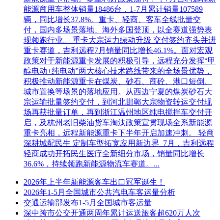
能源商用车整体销量18486台，1-7月累计销量107589
辆，同比增长37.8%。重卡、轻商、客车全线批量交
付，国内多场景落地、海外多国登顶，以全赛道强势表
现领跑行业。 重卡大宗运力绿动升级 交付签约齐头并进
重卡赛道，吉利远程7月销量同比增长46.1%。面对宏观
政策对于新能源重卡发展的积极引导，远程充分发挥“甲
醇电动+纯电动”两大核心技术路线带来的全场景优势，
积极推动新能源重卡在煤炭、砂石、商砼、港口短倒、
城市置换等场景的落地应用。从西边宁夏的煤炭砂石大
宗运输批量签约交付，到河北邯郸大宗物资转运交付现
场再获批量订单，再到浙江温州地区纯电搅拌车交付开
启，及杭州老旧柴油货车淘汰政策宣贯现场全系新能源
重卡亮相，远程新能源重卡下半年开启加速冲刺。 轻商
深耕城配民生 定制车型拓宽应用新边界 7月，吉利远程
轻商成功开拓民生医疗全新细分市场，销量同比增长
36.6%，持续领跑新能源物流车赛道。...
2026年上半年新能源客车出口冠军诞生！
2026年1-5月全国城市公共汽电车客运量分析
交通运输部发布1-5月全国城市客运量
深中跨市公交开通两周年累计运送旅客超620万人次