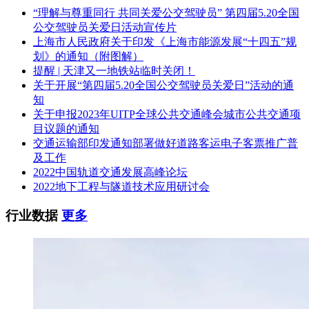
“理解与尊重同行 共同关爱公交驾驶员” 第四届5.20全国
公交驾驶员关爱日活动宣传片
上海市人民政府关于印发《上海市能源发展“十四五”规
划》的通知（附图解）
提醒 | 天津又一地铁站临时关闭！
关于开展“第四届5.20全国公交驾驶员关爱日”活动的通
知
关于申报2023年UITP全球公共交通峰会城市公共交通项
目议题的通知
交通运输部印发通知部署做好道路客运电子客票推广普
及工作
2022中国轨道交通发展高峰论坛
2022地下工程与隧道技术应用研讨会
行业数据
更多