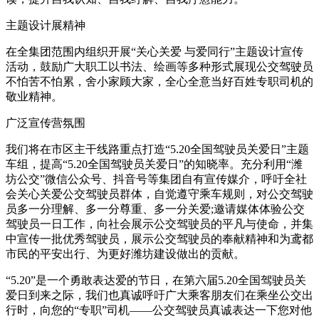
主题设计展精神
在全集团范围内组织开展“关心关爱 与爱同行”主题设计宣传
活动，鼓励广大职工以书法、绘画等多种形式展现公交驾驶员
不怕苦不怕累，舍小家顾大家，全心全意当好百姓专职司机的
敬业精神。
广泛宣传营氛围
我们将在市区主干线路重点打造“5.20全国驾驶员关爱日”主题
车组，提高“5.20全国驾驶员关爱日”的知晓率。充分利用“潍
坊公交”微信公众号、抖音号等集团自有宣传媒介，呼吁全社
会关心关爱公交驾驶员群体，自觉遵守乘车规则，对公交驾驶
员多一分理解、多一分尊重、多一分关爱;邀请媒体体验公交
驾驶员一日工作，向社会展示公交驾驶员的平凡与使命，并集
中宣传一批优秀驾驶员，展示公交驾驶员的奉献精神和为鸢都
市民的平安出行、为更好潍坊建设做出的贡献。
“5.20”是一个勇敢表达爱的节日，在第六届5.20全国驾驶员关
爱日到来之际，我们也真诚呼吁广大乘客朋友们在乘坐公交出
行时，向您的“专职”司机——公交驾驶员真诚表达一下您对他