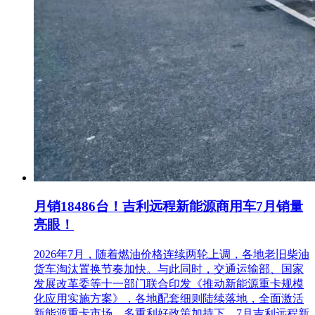
月销18486台！吉利远程新能源商用车7月销量
亮眼！
2026年7月，随着燃油价格连续两轮上调，各地老旧柴油
货车淘汰置换节奏加快。与此同时，交通运输部、国家
发展改革委等十一部门联合印发《推动新能源重卡规模
化应用实施方案》，各地配套细则陆续落地，全面激活
新能源重卡市场。多重利好政策加持下，7月吉利远程新