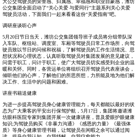
大公交驾驶员的荣誉感、归属感、幸福感和职业自豪感，潍坊
公交集团全面启动了“关心关爱 与爱同行”主题系列关心关爱
驾驶员活动，下面我们一起来看看这份“关爱指南”吧。
调研座谈听心声
5月20日节日当天，潍坊公交集团领导班子成员将分组带队深
入车队、枢纽站、调度室、车厢等驾驶员日常工作场所，向驾
驶员致以节日的问候和祝福，了解驾驶员的工作生活情况、思
想状况和心理状态，认真听取驾驶员对集团发展的意见建议，
问需于职工，问计于职工，使广大驾驶员切实感受到企业的温
暖和关怀。同时，各营运单位将组织召开驾驶员代表座谈会，
倾听他们的心声，了解他们的所思所想，力所能及地为他们解
决工作、生活中的问题和困难。
讲座书籍送健康
为进一步提高驾驶员身心健康管理能力，每天都能以最好的状
态为广大乘客的平安出行保驾护航，5月17日，集团将邀请潍
坊眼科医院专家到集团开展一次健康讲座，普及爱眼护眼健康
知识;为驾驶员购买《非暴力沟通》《感恩的力量》《最强体
质》等身心健康管理书籍，让驾驶员在闲暇之余可以通过阅
读，提升自我认知、自我纾解、自我疗愈能力。