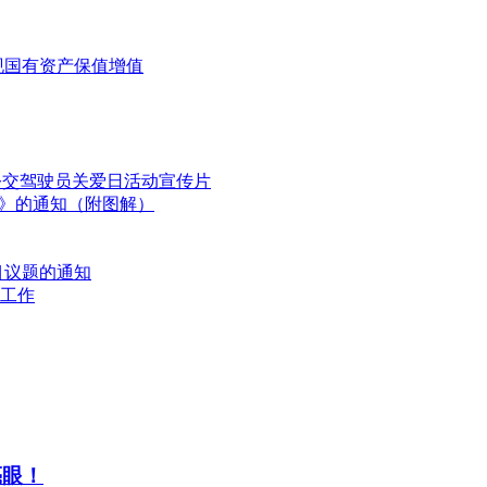
现国有资产保值增值
国公交驾驶员关爱日活动宣传片
划》的通知（附图解）
目议题的通知
工作
亮眼！