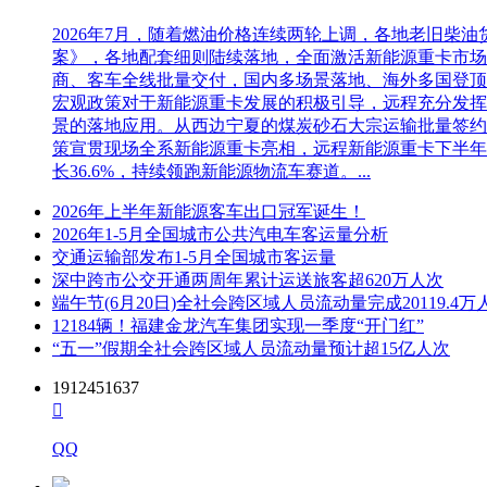
2026年7月，随着燃油价格连续两轮上调，各地老旧
案》，各地配套细则陆续落地，全面激活新能源重卡市场。多重
商、客车全线批量交付，国内多场景落地、海外多国登顶，
宏观政策对于新能源重卡发展的积极引导，远程充分发挥
景的落地应用。从西边宁夏的煤炭砂石大宗运输批量签约
策宣贯现场全系新能源重卡亮相，远程新能源重卡下半年
长36.6%，持续领跑新能源物流车赛道。...
2026年上半年新能源客车出口冠军诞生！
2026年1-5月全国城市公共汽电车客运量分析
交通运输部发布1-5月全国城市客运量
深中跨市公交开通两周年累计运送旅客超620万人次
端午节(6月20日)全社会跨区域人员流动量完成20119.4万
12184辆！福建金龙汽车集团实现一季度“开门红”
“五一”假期全社会跨区域人员流动量预计超15亿人次
1912451637

QQ