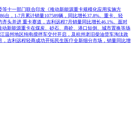
革委等十一部门联合印发《推动新能源重卡规模化应用实施方
1-7月累计销量107589辆，同比增长37.8%。重卡、轻
头并进 重卡赛道，吉利远程7月销量同比增长46.1%。面对
推动新能源重卡在煤炭、砂石、商砼、港口短倒、城市置换等场
江温州地区纯电搅拌车交付开启，及杭州老旧柴油货车淘汰政
7月，吉利远程轻商成功开拓民生医疗全新细分市场，销量同比增