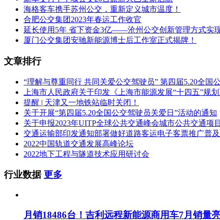
海格客车携手苏州公交，重新定义城市温度！
合肥公交集团2023年春运工作收官
延长使用5年 省下资金3亿——沧州公交创新管理方式实
厦门公交集团安驰新能源博士后工作室正式揭牌！
文章排行
“理解与尊重同行 共同关爱公交驾驶员” 第四届5.20全
上海市人民政府关于印发《上海市能源发展“十四五”规
提醒 | 天津又一地铁站临时关闭！
关于开展“第四届5.20全国公交驾驶员关爱日”活动的通知
关于申报2023年UITP全球公共交通峰会城市公共交通项
交通运输部印发通知部署做好道路客运电子客票推广普及
2022中国轨道交通发展高峰论坛
2022地下工程与隧道技术应用研讨会
行业数据
更多
月销18486台！吉利远程新能源商用车7月销量