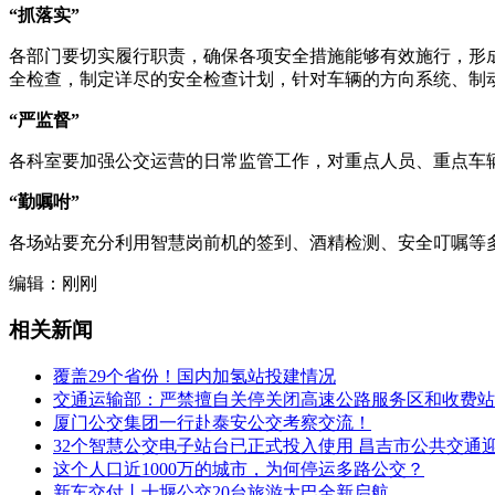
“抓落实”
各部门要切实履行职责，确保各项安全措施能够有效施行，形
全检查，制定详尽的安全检查计划，针对车辆的方向系统、制
“严监督”
各科室要加强公交运营的日常监管工作，对重点人员、重点车
“勤嘱咐”
各场站要充分利用智慧岗前机的签到、酒精检测、安全叮嘱等
编辑：刚刚
相关新闻
覆盖29个省份！国内加氢站投建情况
交通运输部：严禁擅自关停关闭高速公路服务区和收费站
厦门公交集团一行赴泰安公交考察交流！
32个智慧公交电子站台已正式投入使用 昌吉市公共交通
这个人口近1000万的城市，为何停运多路公交？
新车交付丨十堰公交20台旅游大巴全新启航