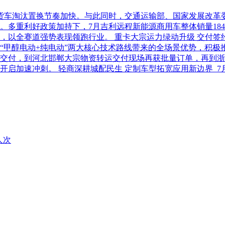
柴油货车淘汰置换节奏加快。与此同时，交通运输部、国家发展改
利好政策加持下，7月吉利远程新能源商用车整体销量18486台，
以全赛道强势表现领跑行业。 重卡大宗运力绿动升级 交付签约齐
“甲醇电动+纯电动”两大核心技术路线带来的全场景优势，积极
交付，到河北邯郸大宗物资转运交付现场再获批量订单，再到浙
开启加速冲刺。 轻商深耕城配民生 定制车型拓宽应用新边界 
人次