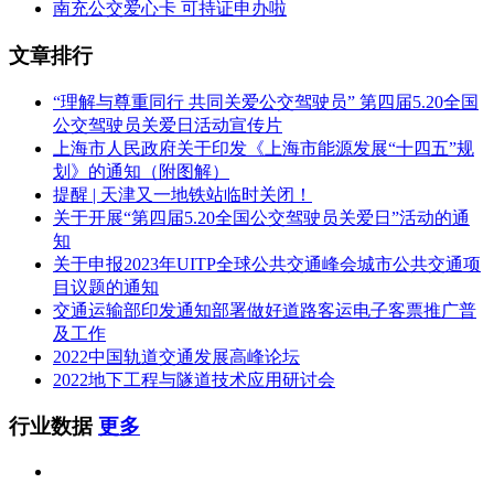
南充公交爱心卡 可持证申办啦
文章排行
“理解与尊重同行 共同关爱公交驾驶员” 第四届5.20全国
公交驾驶员关爱日活动宣传片
上海市人民政府关于印发《上海市能源发展“十四五”规
划》的通知（附图解）
提醒 | 天津又一地铁站临时关闭！
关于开展“第四届5.20全国公交驾驶员关爱日”活动的通
知
关于申报2023年UITP全球公共交通峰会城市公共交通项
目议题的通知
交通运输部印发通知部署做好道路客运电子客票推广普
及工作
2022中国轨道交通发展高峰论坛
2022地下工程与隧道技术应用研讨会
行业数据
更多