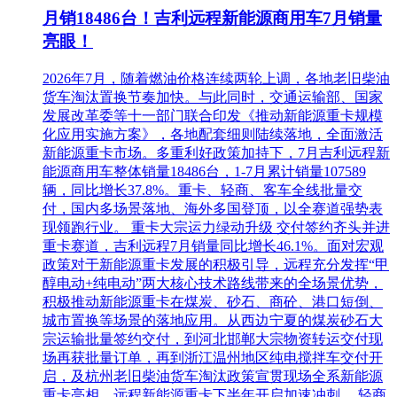
月销18486台！吉利远程新能源商用车7月销量
亮眼！
2026年7月，随着燃油价格连续两轮上调，各地老旧柴油
货车淘汰置换节奏加快。与此同时，交通运输部、国家
发展改革委等十一部门联合印发《推动新能源重卡规模
化应用实施方案》，各地配套细则陆续落地，全面激活
新能源重卡市场。多重利好政策加持下，7月吉利远程新
能源商用车整体销量18486台，1-7月累计销量107589
辆，同比增长37.8%。重卡、轻商、客车全线批量交
付，国内多场景落地、海外多国登顶，以全赛道强势表
现领跑行业。 重卡大宗运力绿动升级 交付签约齐头并进
重卡赛道，吉利远程7月销量同比增长46.1%。面对宏观
政策对于新能源重卡发展的积极引导，远程充分发挥“甲
醇电动+纯电动”两大核心技术路线带来的全场景优势，
积极推动新能源重卡在煤炭、砂石、商砼、港口短倒、
城市置换等场景的落地应用。从西边宁夏的煤炭砂石大
宗运输批量签约交付，到河北邯郸大宗物资转运交付现
场再获批量订单，再到浙江温州地区纯电搅拌车交付开
启，及杭州老旧柴油货车淘汰政策宣贯现场全系新能源
重卡亮相，远程新能源重卡下半年开启加速冲刺。 轻商