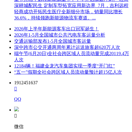
深耕城配民生 定制车型拓宽应用新边界 7月，吉利远程
轻商成功开拓民生医疗全新细分市场，销量同比增长
36.6%，持续领跑新能源物流车赛道。...
2026年上半年新能源客车出口冠军诞生！
2026年1-5月全国城市公共汽电车客运量分析
交通运输部发布1-5月全国城市客运量
深中跨市公交开通两周年累计运送旅客超620万人次
端午节(6月20日)全社会跨区域人员流动量完成20119.4万
人次
12184辆！福建金龙汽车集团实现一季度“开门红”
“五一”假期全社会跨区域人员流动量预计超15亿人次
1912451637

QQ

微信