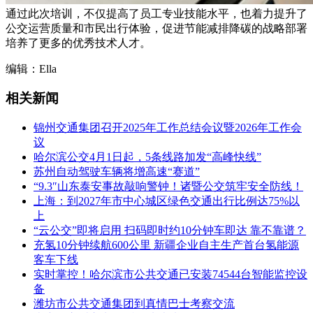
通过此次培训，不仅提高了员工专业技能水平，也着力提升了
公交运营质量和市民出行体验，促进节能减排降碳的战略部署
培养了更多的优秀技术人才。
编辑：Ella
相关新闻
锦州交通集团召开2025年工作总结会议暨2026年工作会
议
哈尔滨公交4月1日起，5条线路加发“高峰快线”
苏州自动驾驶车辆将增高速“赛道”
“9.3″山东泰安事故敲响警钟！诸暨公交筑牢安全防线！
上海：到2027年市中心城区绿色交通出行比例达75%以
上
“云公交”即将启用 扫码即时约10分钟车即达 靠不靠谱？
充氢10分钟续航600公里 新疆企业自主生产首台氢能源
客车下线
实时掌控！哈尔滨市公共交通已安装74544台智能监控设
备
潍坊市公共交通集团到真情巴士考察交流