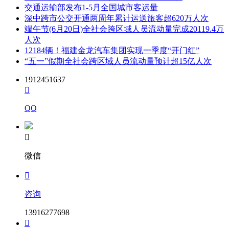
交通运输部发布1-5月全国城市客运量
深中跨市公交开通两周年累计运送旅客超620万人次
端午节(6月20日)全社会跨区域人员流动量完成20119.4万
人次
12184辆！福建金龙汽车集团实现一季度“开门红”
“五一”假期全社会跨区域人员流动量预计超15亿人次
1912451637

QQ

微信

咨询
13916277698
