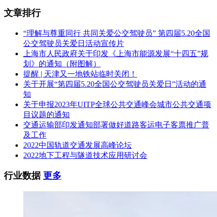
文章排行
“理解与尊重同行 共同关爱公交驾驶员” 第四届5.20全国
公交驾驶员关爱日活动宣传片
上海市人民政府关于印发《上海市能源发展“十四五”规
划》的通知（附图解）
提醒 | 天津又一地铁站临时关闭！
关于开展“第四届5.20全国公交驾驶员关爱日”活动的通
知
关于申报2023年UITP全球公共交通峰会城市公共交通项
目议题的通知
交通运输部印发通知部署做好道路客运电子客票推广普
及工作
2022中国轨道交通发展高峰论坛
2022地下工程与隧道技术应用研讨会
行业数据
更多