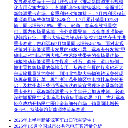
发展改革委等十一部门联合印发《推动新能源重卡规模
化应用实施方案》，各地配套细则陆续落地，全面激活
新能源重卡市场。多重利好政策加持下，7月吉利远程新
能源商用车整体销量18486台，1-7月累计销量107589
辆，同比增长37.8%。重卡、轻商、客车全线批量交
付，国内多场景落地、海外多国登顶，以全赛道强势表
现领跑行业。 重卡大宗运力绿动升级 交付签约齐头并进
重卡赛道，吉利远程7月销量同比增长46.1%。面对宏观
政策对于新能源重卡发展的积极引导，远程充分发挥“甲
醇电动+纯电动”两大核心技术路线带来的全场景优势，
积极推动新能源重卡在煤炭、砂石、商砼、港口短倒、
城市置换等场景的落地应用。从西边宁夏的煤炭砂石大
宗运输批量签约交付，到河北邯郸大宗物资转运交付现
场再获批量订单，再到浙江温州地区纯电搅拌车交付开
启，及杭州老旧柴油货车淘汰政策宣贯现场全系新能源
重卡亮相，远程新能源重卡下半年开启加速冲刺。 轻商
深耕城配民生 定制车型拓宽应用新边界 7月，吉利远程
轻商成功开拓民生医疗全新细分市场，销量同比增长
36.6%，持续领跑新能源物流车赛道。...
2026年上半年新能源客车出口冠军诞生！
2026年1-5月全国城市公共汽电车客运量分析