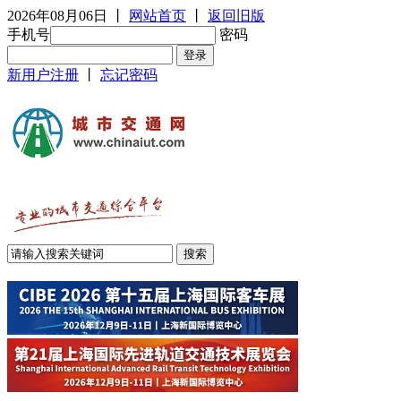
2026年08月06日
丨
网站首页
丨
返回旧版
手机号
密码
新用户注册
丨
忘记密码