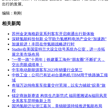
出行的发展。
编辑：刚刚
相关新闻
苏州金龙海格蔚蓝系列客车开启南通出行新体验
深耕氢能科技创新 众宇助力氢燃料电池产业化“加速跑”
加速前进！丰田在华氢能战略进行时
Stadler在美国亚特兰大设立信号系统办公室，进一步拓
展北美市场布局
“一带一路”十周年｜铁建重工海外“朋友圈”不断扩大，
交出亮眼成绩单！
中车电动新能源客车2023年销量行业第三
中铁工业：公司已有近40台盾构机/TBM用于铁路施工领
域
奇瑞万达纯电客车批量交付芜湖，以实力铺就“皖美”旅
程
锚定商旅新赛道 构筑生态新范式 福田图雅诺&福田风景
全系客车昆明焕新上市
国鸿氢能迁址浙江嘉兴，美锦能源持续推进氢能布局