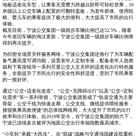
地板适老化车型，让乘客无需费力跨越台阶即可轻松登乘，10
米级以上公交车辆上配置的可翻转盖板，为老年群体、使用轮
椅、婴儿车的乘客提供了极大的便利，大大提高了市民的出行
体验。
截至目前，宁波公交集团一级踏步车辆比例已达52.5%，随着
今年老旧车辆的淘汰更新，宁波公交集团一级踏步车辆比例将
得到再次提升。
为织密全场景关怀服务网络，宁波公交集团还推行了为车辆配
备气囊高度可调功能，设置老年人定制专座，配备老年人急救
箱和下客按钮等一系列尽显公交人文关怀的适老化出行特色服
务，全面提升了市民出行的安全性和舒适度，受到了市民乘客
的一致好评。
通过“公交+适老化改造”、“公交+无障碍出行”以及“公交+定制
化需求”等一系列举措，宁波公交集团形成了“轨道交通为主要
骨架，公交干线为快速走廊，公交支线、微线提供喂给服务，
接驳换乘高效便捷”的总体线网格局，大大提升了市民的出行
效率和出行体验。自2019年至今，在宁波公交集团的助力下，
宁波已连续多次被评为地面公交出行幸福指数最高城市。
“小车轮”承载“大民生” 。在“双碳”战略与交通强国建设双重机