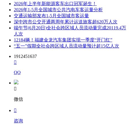
2026年上半年新能源客车出口冠军诞生！
2026年1-5月全国城市公共汽电车客运量分析
交通运输部发布1-5月全国城市客运量
深中跨市公交开通两周年累计运送旅客超620万人次
端午节(6月20日)全社会跨区域人员流动量完成20119.4万
人次
12184辆！福建金龙汽车集团实现一季度“开门红”
“五一”假期全社会跨区域人员流动量预计超15亿人次
1912451637

QQ

微信

咨询