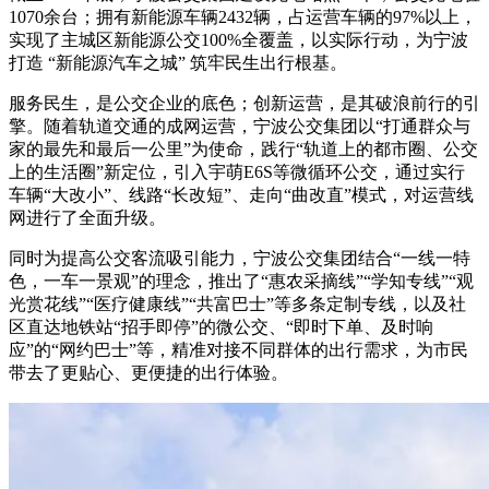
1070余台；拥有新能源车辆2432辆，占运营车辆的97%以上，
实现了主城区新能源公交100%全覆盖，以实际行动，为宁波
打造 “新能源汽车之城” 筑牢民生出行根基。
服务民生，是公交企业的底色；创新运营，是其破浪前行的引
擎。随着轨道交通的成网运营，宁波公交集团以“打通群众与
家的最先和最后一公里”为使命，践行“轨道上的都市圈、公交
上的生活圈”新定位，引入宇萌E6S等微循环公交，通过实行
车辆“大改小”、线路“长改短”、走向“曲改直”模式，对运营线
网进行了全面升级。
同时为提高公交客流吸引能力，宁波公交集团结合“一线一特
色，一车一景观”的理念，推出了“惠农采摘线”“学知专线”“观
光赏花线”“医疗健康线”“共富巴士”等多条定制专线，以及社
区直达地铁站“招手即停”的微公交、“即时下单、及时响
应”的“网约巴士”等，精准对接不同群体的出行需求，为市民
带去了更贴心、更便捷的出行体验。