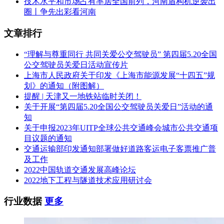
技术水平和市场占有率居全国前列，河南盾构机逆袭出
圈丨争先出彩看河南
文章排行
“理解与尊重同行 共同关爱公交驾驶员” 第四届5.20全国
公交驾驶员关爱日活动宣传片
上海市人民政府关于印发《上海市能源发展“十四五”规
划》的通知（附图解）
提醒 | 天津又一地铁站临时关闭！
关于开展“第四届5.20全国公交驾驶员关爱日”活动的通
知
关于申报2023年UITP全球公共交通峰会城市公共交通项
目议题的通知
交通运输部印发通知部署做好道路客运电子客票推广普
及工作
2022中国轨道交通发展高峰论坛
2022地下工程与隧道技术应用研讨会
行业数据
更多