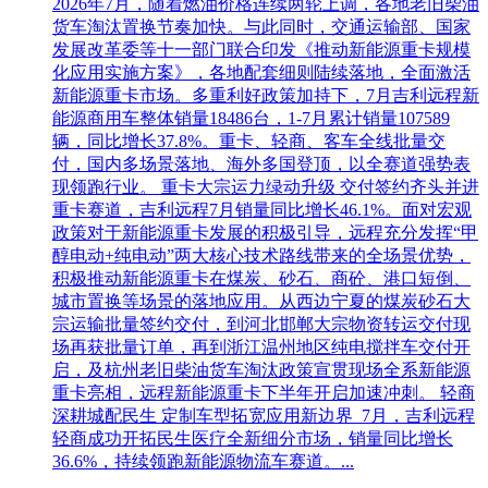
2026年7月，随着燃油价格连续两轮上调，各地老旧柴油
货车淘汰置换节奏加快。与此同时，交通运输部、国家
发展改革委等十一部门联合印发《推动新能源重卡规模
化应用实施方案》，各地配套细则陆续落地，全面激活
新能源重卡市场。多重利好政策加持下，7月吉利远程新
能源商用车整体销量18486台，1-7月累计销量107589
辆，同比增长37.8%。重卡、轻商、客车全线批量交
付，国内多场景落地、海外多国登顶，以全赛道强势表
现领跑行业。 重卡大宗运力绿动升级 交付签约齐头并进
重卡赛道，吉利远程7月销量同比增长46.1%。面对宏观
政策对于新能源重卡发展的积极引导，远程充分发挥“甲
醇电动+纯电动”两大核心技术路线带来的全场景优势，
积极推动新能源重卡在煤炭、砂石、商砼、港口短倒、
城市置换等场景的落地应用。从西边宁夏的煤炭砂石大
宗运输批量签约交付，到河北邯郸大宗物资转运交付现
场再获批量订单，再到浙江温州地区纯电搅拌车交付开
启，及杭州老旧柴油货车淘汰政策宣贯现场全系新能源
重卡亮相，远程新能源重卡下半年开启加速冲刺。 轻商
深耕城配民生 定制车型拓宽应用新边界 7月，吉利远程
轻商成功开拓民生医疗全新细分市场，销量同比增长
36.6%，持续领跑新能源物流车赛道。...