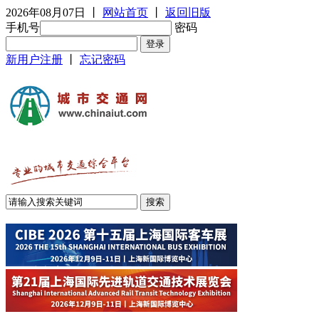
2026年08月07日
丨
网站首页
丨
返回旧版
手机号
密码
新用户注册
丨
忘记密码