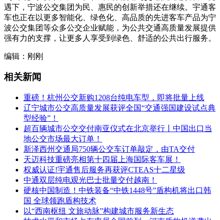
遇下，宁波公交集团为民、惠民的创新举措还在继续。宇通客
车也正在以更多智能化、绿色化、高品质的先进客车产品为宁
波公交集团等众多公交企业赋能，为公共交通高质量发展提供
强有力的支撑，让更多人享受到绿色、舒适的公共出行服务。
编辑：刚刚
相关新闻
重磅！杭州公交新购1208台纯电车型，即将批量上线
辽宁城市公交高质量发展获评全国“交通强国建设试点典
型经验”！
超百辆城市公交交付南亚仪式在北京举行丨中国出口当
地公交市场最大订单！
新泽西州交通局750辆公交车订单敲定，由TA交付
天迈科技重磅亮相第十四届上海国际客车展！
权威认证!宇通售后服务再获评CTEAS十二星级
中通双层纯电观光巴士批量交付越南！
硬核中国制造！中铁装备“中铁1448号”盾构机将出口韩
国 全球领跑盾构技术
以“西南枢纽 文旅动脉”构建城市服务新生态