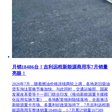
月销18486台！吉利远程新能源商用车7月销量
亮眼！
2026年7月，随着燃油价格连续两轮上调，各地老旧柴油
货车淘汰置换节奏加快。与此同时，交通运输部、国家
发展改革委等十一部门联合印发《推动新能源重卡规模
化应用实施方案》，各地配套细则陆续落地，全面激活
新能源重卡市场。多重利好政策加持下，7月吉利远程新
能源商用车整体销量18486台，1-7月累计销量107589