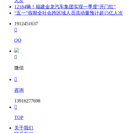
人次
12184辆！福建金龙汽车集团实现一季度“开门红”
“五一”假期全社会跨区域人员流动量预计超15亿人次
1912451637

QQ

微信

咨询
13916277698

TOP
关于我们