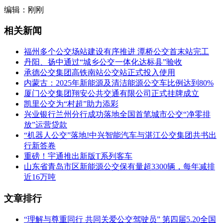
编辑：刚刚
相关新闻
福州多个公交场站建设有序推进 潭桥公交首末站完工
丹阳、扬中通过“城乡公交一体化达标县”验收
承德公交集团高铁南站公交站正式投入使用
内蒙古：2025年新能源及清洁能源公交车比例达到80%
厦门公交集团翔安公共交通有限公司正式挂牌成立
凯里公交为“村超”助力添彩
兴业银行兰州分行成功落地全国首笔城市公交“净零排
放”运营贷款
“机器人公交”落地!中兴智能汽车与湛江公交集团共书出
行新答卷
重磅！宇通推出新版T系列客车
山东省青岛市区新能源公交保有量超3300辆，每年减排
近16万吨
文章排行
“理解与尊重同行 共同关爱公交驾驶员” 第四届5.20全国