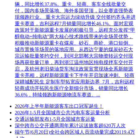
辆，同比增长37.8%。重卡、轻商、客车全线批量交
付，国内多场景落地、海外多国登顶，以全赛道强势表
现领跑行业。 重卡大宗运力绿动升级 交付签约齐头并进
重卡赛道，吉利远程7月销量同比增长46.1%。面对宏观
政策对于新能源重卡发展的积极引导，远程充分发挥“甲
醇电动+纯电动”两大核心技术路线带来的全场景优势，
积极推动新能源重卡在煤炭、砂石、商砼、港口短倒、
城市置换等场景的落地应用。从西边宁夏的煤炭砂石大
宗运输批量签约交付，到河北邯郸大宗物资转运交付现
场再获批量订单，再到浙江温州地区纯电搅拌车交付开
启，及杭州老旧柴油货车淘汰政策宣贯现场全系新能源
重卡亮相，远程新能源重卡下半年开启加速冲刺。 轻商
深耕城配民生 定制车型拓宽应用新边界 7月，吉利远程
轻商成功开拓民生医疗全新细分市场，销量同比增长
36.6%，持续领跑新能源物流车赛道。...
2026年上半年新能源客车出口冠军诞生！
2026年1-5月全国城市公共汽电车客运量分析
交通运输部发布1-5月全国城市客运量
深中跨市公交开通两周年累计运送旅客超620万人次
端午节(6月20日)全社会跨区域人员流动量完成20119.4万