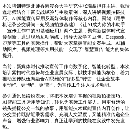
本次培训特邀北师香港浸会大学研究生张瑞鑫担任主讲。张瑞
鑫老师结合丰富实战经验与生动案例，深入讲解视频拍摄技
巧、AI赋能宣传应用及新媒体制作等核心内容。围绕《用手
机记录公交瞬间－短视频拍摄基础》《让AI成为你的小助手
－宣传工作中的AI基础应用》两个主题，聚焦新媒体时代宣
传创新，通过现场互动演练，指导大家学习豆包、Deepseek、
即梦等工具的实际操作，帮助大家掌握智能文案生成、AI辅
助图片、视频处理等实用技能，实现了“智慧宣传”能力的集体
提升。
当前，新媒体时代推动宣传工作向数字化、智能化转型，本次
培训紧扣时代趋势与企业发展实际，以技术赋能为核心，着力
推动宣传队伍向融合AI思维的“智多星”转变，让企业故事
更“活”、更“动”、更“潮”，为宣传工作注入技术动能。
参训通讯员纷纷表示，将把本次培训掌握的视频拍摄技巧、
AI智能工具运用等知识，转化为实际工作能力。用更鲜活的
镜头捕捉公交一线的故事，用智能技术赋能宣传内容创作，让
公交宣传既贴近乘客需求、充满人文温度，又能精准传递企业
声音、增强行业影响力，真正让学到的技能在实践中发光发
热。