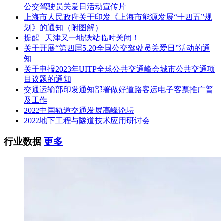
公交驾驶员关爱日活动宣传片
上海市人民政府关于印发《上海市能源发展“十四五”规
划》的通知（附图解）
提醒 | 天津又一地铁站临时关闭！
关于开展“第四届5.20全国公交驾驶员关爱日”活动的通
知
关于申报2023年UITP全球公共交通峰会城市公共交通项
目议题的通知
交通运输部印发通知部署做好道路客运电子客票推广普
及工作
2022中国轨道交通发展高峰论坛
2022地下工程与隧道技术应用研讨会
行业数据
更多