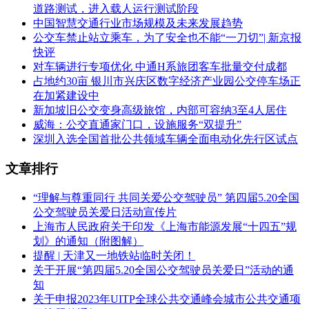
道路测试，进入载人运行测试阶段
中国智慧交通行业市场规模及未来发展趋势
公交车禁止站立乘车，为了安全也不能“一刀切”| 新京报
快评
对车辆进行专项优化 中通H系旅团客车批量交付成都
占地约30亩 银川市兴庆区数字经济产业园公交停车场正
在加紧建设中
新加坡旧公交变身高级旅馆，内部可容纳3至4人居住
威海：公交直通家门口，设施服务“双提升”
深圳入选全国首批公共领域车辆全面电动化先行区试点
文章排行
“理解与尊重同行 共同关爱公交驾驶员” 第四届5.20全国
公交驾驶员关爱日活动宣传片
上海市人民政府关于印发《上海市能源发展“十四五”规
划》的通知（附图解）
提醒 | 天津又一地铁站临时关闭！
关于开展“第四届5.20全国公交驾驶员关爱日”活动的通
知
关于申报2023年UITP全球公共交通峰会城市公共交通项