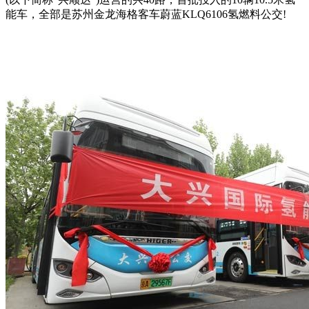
能车，全部是苏州金龙海格客车蔚蓝KLQ6106氢燃料公交!