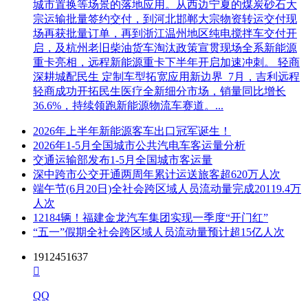
城市置换等场景的落地应用。从西边宁夏的煤炭砂石大
宗运输批量签约交付，到河北邯郸大宗物资转运交付现
场再获批量订单，再到浙江温州地区纯电搅拌车交付开
启，及杭州老旧柴油货车淘汰政策宣贯现场全系新能源
重卡亮相，远程新能源重卡下半年开启加速冲刺。 轻商
深耕城配民生 定制车型拓宽应用新边界 7月，吉利远程
轻商成功开拓民生医疗全新细分市场，销量同比增长
36.6%，持续领跑新能源物流车赛道。...
2026年上半年新能源客车出口冠军诞生！
2026年1-5月全国城市公共汽电车客运量分析
交通运输部发布1-5月全国城市客运量
深中跨市公交开通两周年累计运送旅客超620万人次
端午节(6月20日)全社会跨区域人员流动量完成20119.4万
人次
12184辆！福建金龙汽车集团实现一季度“开门红”
“五一”假期全社会跨区域人员流动量预计超15亿人次
1912451637

QQ