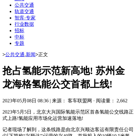
公共交通
轨道交通
智库·专家
行业数据
招标
中标
专题
>
公共交通
,
新闻
>
正文
抢占氢能示范新高地! 苏州金
龙海格氢能公交首都上线!
2023年05月08日 08:36
|
来源： 客车联盟网
·
阅读量： 2,662
2023年5月5日，北京大兴国际氢能示范区首条氢能公交线路正
式上路!氢能应用市场化运营加速落地!
记者现场了解到，这条线路是由北京兴顺达客运有限责任公司
(以下简称“兴顺达”)运营的兴40路，首批投入的10辆10.5米氢