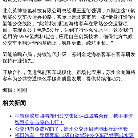
北京英博捷氢科技有限公司总经理王玉玺强调，兴顺达这10辆
氢能公交车投运兴40路，实际上是北京市第一条“量身打造”的
氢能公交线路。“此前我们配套海格客车在常熟公交运营项
目，实现百公里氢耗5公斤，达到了行业领先水平。这次我们
选用的92kW氢燃料电池，应用自主创新技术，确保北方气候
公交车平稳运营的基础上，氢耗更低、续航更长。”
氢能前瞻布局，持续迭代升级，苏州金龙海格客车在客车研发
保持行业领先。
开放合作，促进氢能客车规模化、市场化应用，苏州金龙海格
客车为公共交通绿色零碳高质量发展，提供持续推动力。
编辑：刚刚
相关新闻
中策橡胶集团与湖州公交集团达成战略合作，携手推进
智慧公交与绿色出行！
公交也有免费WiFi了，徐州公交开启智能出行新体验
福田汽车：欧辉客车L4级自动驾驶公交车己经完成实际