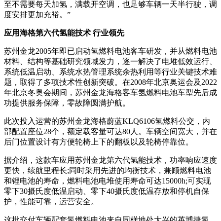
至不需要每天加氢，满载开空调，也足够车辆一天半行驶，调
度安排更加充裕。”
应用海格第六代氢能技术 行业领先
苏州金龙2005年即已启动氢燃料电池客车研发，并从燃料电池
材料、结构等基础研究领域发力，逐一解决了电堆低效运行、
系统低温启动、系统水热管理系统余热利用等行业关键技术难
题，取得了多项技术性创新突破。在2008年北京奥运会及2022
年北京冬奥会期间，苏州金龙海格客车氢燃料电池车型先后成
功提供服务保障，零故障圆满护航。
此次投入运营的苏州金龙海格蔚蓝KLQ6106氢燃料公交，内
部配置座位28个，额定载客量可达80人。车辆空间宽大，并在
后门位置设计有方便轮椅上下的翻板以及轮椅停靠位。
据介绍，这款车应用苏州金龙第六代氢能技术，功率响应速度
更快，续航里程长;同时采用先进的均衡技术，兼顾燃料电池
和锂电池的寿命，燃料电池电堆使用寿命可达15000h;可实现
零下30摄氏度低温启动、零下40摄氏度低温存放和停机自保
护，性能可靠，运营安全。
这批交付车辆配套氢燃料电池来自同样地处大兴的英博捷氢。