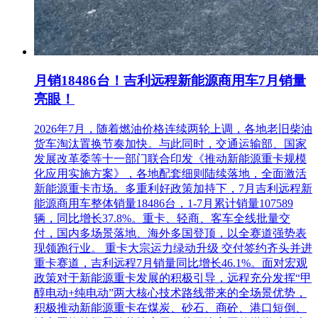
月销18486台！吉利远程新能源商用车7月销量
亮眼！
2026年7月，随着燃油价格连续两轮上调，各地老旧柴油
货车淘汰置换节奏加快。与此同时，交通运输部、国家
发展改革委等十一部门联合印发《推动新能源重卡规模
化应用实施方案》，各地配套细则陆续落地，全面激活
新能源重卡市场。多重利好政策加持下，7月吉利远程新
能源商用车整体销量18486台，1-7月累计销量107589
辆，同比增长37.8%。重卡、轻商、客车全线批量交
付，国内多场景落地、海外多国登顶，以全赛道强势表
现领跑行业。 重卡大宗运力绿动升级 交付签约齐头并进
重卡赛道，吉利远程7月销量同比增长46.1%。面对宏观
政策对于新能源重卡发展的积极引导，远程充分发挥“甲
醇电动+纯电动”两大核心技术路线带来的全场景优势，
积极推动新能源重卡在煤炭、砂石、商砼、港口短倒、