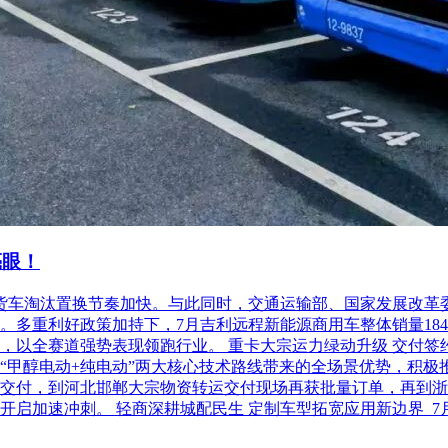
亮眼！
柴油货车淘汰置换节奏加快。与此同时，交通运输部、国家发展改
利好政策加持下，7月吉利远程新能源商用车整体销量18486台，
以全赛道强势表现领跑行业。 重卡大宗运力绿动升级 交付签约齐
“甲醇电动+纯电动”两大核心技术路线带来的全场景优势，积极
交付，到河北邯郸大宗物资转运交付现场再获批量订单，再到浙
开启加速冲刺。 轻商深耕城配民生 定制车型拓宽应用新边界 