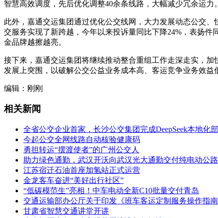
智慧高效调度，先后优化调整40余条线路，大幅减少冗余运力
此外，嘉通交运集团通过优化公交线网，大力发展动态公交、快
交服务实现了新跨越，今年以来投诉量同比下降24%，表扬件同
金品牌越擦越亮。
接下来，嘉通交运集团将继续推动整合重组工作走深走实，加
发展上突围，以破解公交公益业务成本高、客运竞争业务效益低等
编辑：刚刚
相关新闻
全省公交企业首家，长沙公交集团完成DeepSeek本地化
今起公交全网线路自动核验健康码
勇担转运“摆渡使者”的广州公交人
助力绿色通勤，武汉开沃向武汉光大通勤交付纯电动公路
江苏宿迁石油首座加氢站正式运营
金龙客车奋进“美好出行社区”
“低碳模范生”亮相！中车电动全新C10批量交付青岛
交通运输部办公厅关于印发《班车客运定制服务操作指南
甘肃省智慧交通讲堂开讲