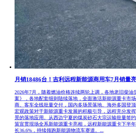
月销18486台！吉利远程新能源商用车7月销量
2026年7月，随着燃油价格连续两轮上调，各地老旧
案》，各地配套细则陆续落地，全面激活新能源重卡市场。多重
商、客车全线批量交付，国内多场景落地、海外多国登顶，
宏观政策对于新能源重卡发展的积极引导，远程充分发挥
景的落地应用。从西边宁夏的煤炭砂石大宗运输批量签约
策宣贯现场全系新能源重卡亮相，远程新能源重卡下半年
长36.6%，持续领跑新能源物流车赛道。...