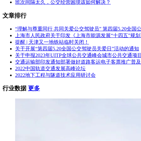
班次间隔太久，公交经营困境该如何解决？
文章排行
“理解与尊重同行 共同关爱公交驾驶员” 第四届5.20全
上海市人民政府关于印发《上海市能源发展“十四五”规
提醒 | 天津又一地铁站临时关闭！
关于开展“第四届5.20全国公交驾驶员关爱日”活动的通知
关于申报2023年UITP全球公共交通峰会城市公共交通项
交通运输部印发通知部署做好道路客运电子客票推广普及
2022中国轨道交通发展高峰论坛
2022地下工程与隧道技术应用研讨会
行业数据
更多