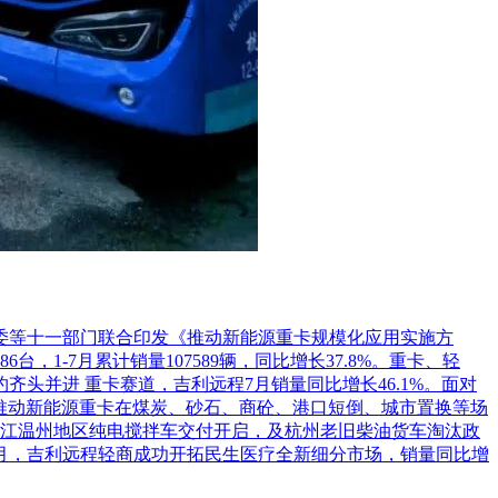
革委等十一部门联合印发《推动新能源重卡规模化应用实施方
1-7月累计销量107589辆，同比增长37.8%。重卡、轻
头并进 重卡赛道，吉利远程7月销量同比增长46.1%。面对
推动新能源重卡在煤炭、砂石、商砼、港口短倒、城市置换等场
江温州地区纯电搅拌车交付开启，及杭州老旧柴油货车淘汰政
7月，吉利远程轻商成功开拓民生医疗全新细分市场，销量同比增