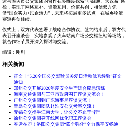
运与潍坊市公交集团的合作在多维度探索“小融通、大效益”路
径，实现了网络互补、资源互用、价值共创，相信双方凭
借“国企实力+民企活力”，未来将拓展更多试点，在城乡物流
赛道再创佳绩。
仪式上，双方代表签署了战略合作协议。签约结束后，双方代
表召开座谈会，实地参观了火车站南广场公交枢纽站等场站，
就合作细节展开深入探讨与交流。
编辑：刚刚
相关新闻
征文丨”5.20全国公交驾驶员关爱日活动优秀经验”征文
通知
郑州公交开展2026年度安全生产综合应急演练
海南交通集团与三亚市政府召开座谈交流会！
广州公交集团到广东海事局座谈交流！
青岛公交集团团队赴淮安公交考察交流！
无锡公交携手江南大学，让公交不止于“行”
徐州公交集团召开线网优化职工座谈会
春运在即！洛阳公交集团“四个强化”全力保平安畅通