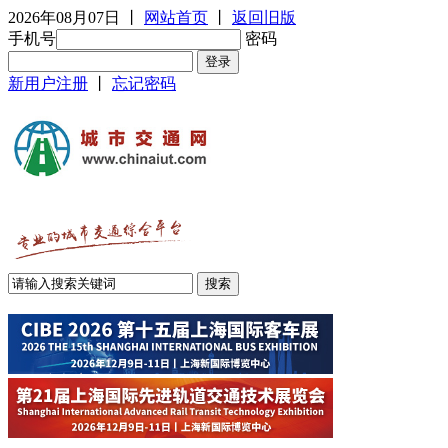
2026年08月07日
丨
网站首页
丨
返回旧版
手机号
密码
新用户注册
丨
忘记密码