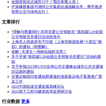
全国首批试点城市15个！鄂尔多斯入选！
中策橡胶集团与湖州公交集团达成战略合作，携手推进
智慧公交与绿色出行！
文章排行
“理解与尊重同行 共同关爱公交驾驶员” 第四届5.20全国
公交驾驶员关爱日活动宣传片
上海市人民政府关于印发《上海市能源发展“十四五”规
划》的通知（附图解）
提醒 | 天津又一地铁站临时关闭！
关于开展“第四届5.20全国公交驾驶员关爱日”活动的通
知
关于申报2023年UITP全球公共交通峰会城市公共交通项
目议题的通知
交通运输部印发通知部署做好道路客运电子客票推广普
及工作
2022中国轨道交通发展高峰论坛
2022地下工程与隧道技术应用研讨会
行业数据
更多