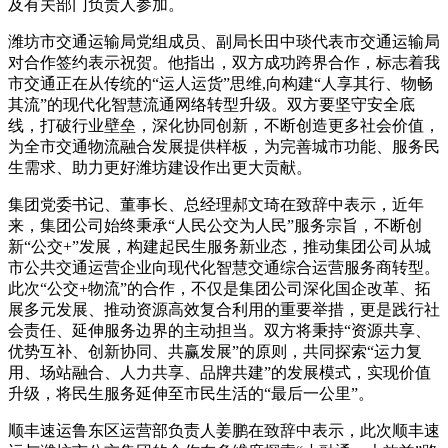
及有关部门负责人参加。
潍坊市交通运输局党组成员、副局长田中琰代表市交通运输局
对合作签约表示祝贺。他指出，双方成功跨界合作，标志着我
市交通正在从传统的“运人运货”思维,向构建“人享其行、物畅
其流”的现代化智慧流通网络转型升级。双方要坚守安全底
线，打破行业壁垒，深化协同创新，不断创造更多社会价值，
为全市交通物流融合发展提供样板，为完善城市功能、服务民
生需求、助力更好潍坊建设作出更大贡献。
集团党委书记、董事长、总经理郝文琦在致辞中表示，近年
来，集团公司始终秉承“人民公交为人民”服务宗旨，不断创
新“公交+”发展，构建起民生服务新业态，推动集团公司从城
市公共交通运营企业向现代化智慧交通综合运营服务商转型。
此次“公交+物流”的合作，不仅是集团公司深化国企改革、拓
展多元发展、推动资源高效复合利用的重要举措，更是践行社
会责任、延伸服务边界的主动担当。双方将秉持“资源共享、
优势互补、创新协同、共赢发展”的原则，共同探索“运力复
用、场站融合、人力共享、品牌共建”的发展模式，实现价值
升级，将民生服务延伸至市民生活的“最后一公里”。
顺丰速运鲁东区运营部负责人姜鹏在致辞中表示，此次顺丰速