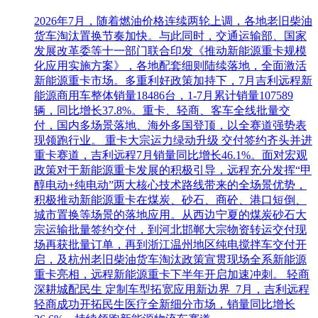
2026年7月，随着燃油价格连续两轮上调，各地老旧柴油
货车淘汰置换节奏加快。与此同时，交通运输部、国家
发展改革委等十一部门联合印发《推动新能源重卡规模
化应用实施方案》，各地配套细则陆续落地，全面激活
新能源重卡市场。多重利好政策加持下，7月吉利远程新
能源商用车整体销量18486台，1-7月累计销量107589
辆，同比增长37.8%。重卡、轻商、客车全线批量交
付，国内多场景落地、海外多国登顶，以全赛道强势表
现领跑行业。 重卡大宗运力绿动升级 交付签约齐头并进
重卡赛道，吉利远程7月销量同比增长46.1%。面对宏观
政策对于新能源重卡发展的积极引导，远程充分发挥“甲
醇电动+纯电动”两大核心技术路线带来的全场景优势，
积极推动新能源重卡在煤炭、砂石、商砼、港口短倒、
城市置换等场景的落地应用。从西边宁夏的煤炭砂石大
宗运输批量签约交付，到河北邯郸大宗物资转运交付现
场再获批量订单，再到浙江温州地区纯电搅拌车交付开
启，及杭州老旧柴油货车淘汰政策宣贯现场全系新能源
重卡亮相，远程新能源重卡下半年开启加速冲刺。 轻商
深耕城配民生 定制车型拓宽应用新边界 7月，吉利远程
轻商成功开拓民生医疗全新细分市场，销量同比增长