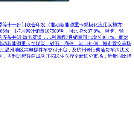
革委等十一部门联合印发《推动新能源重卡规模化应用实施方
1-7月累计销量107589辆，同比增长37.8%。重卡、轻
头并进 重卡赛道，吉利远程7月销量同比增长46.1%。面对
推动新能源重卡在煤炭、砂石、商砼、港口短倒、城市置换等场
江温州地区纯电搅拌车交付开启，及杭州老旧柴油货车淘汰政
7月，吉利远程轻商成功开拓民生医疗全新细分市场，销量同比增