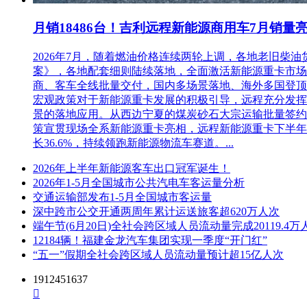
月销18486台！吉利远程新能源商用车7月销量
2026年7月，随着燃油价格连续两轮上调，各地老旧
案》，各地配套细则陆续落地，全面激活新能源重卡市场。多重
商、客车全线批量交付，国内多场景落地、海外多国登顶，
宏观政策对于新能源重卡发展的积极引导，远程充分发挥
景的落地应用。从西边宁夏的煤炭砂石大宗运输批量签约
策宣贯现场全系新能源重卡亮相，远程新能源重卡下半年
长36.6%，持续领跑新能源物流车赛道。...
2026年上半年新能源客车出口冠军诞生！
2026年1-5月全国城市公共汽电车客运量分析
交通运输部发布1-5月全国城市客运量
深中跨市公交开通两周年累计运送旅客超620万人次
端午节(6月20日)全社会跨区域人员流动量完成20119.4万
12184辆！福建金龙汽车集团实现一季度“开门红”
“五一”假期全社会跨区域人员流动量预计超15亿人次
1912451637
