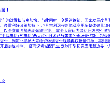
亮眼！
柴油货车淘汰置换节奏加快。与此同时，交通运输部、国家发展改
利好政策加持下，7月吉利远程新能源商用车整体销量18486台，
以全赛道强势表现领跑行业。 重卡大宗运力绿动升级 交付签约齐
“甲醇电动+纯电动”两大核心技术路线带来的全场景优势，积极
交付，到河北邯郸大宗物资转运交付现场再获批量订单，再到浙
开启加速冲刺。 轻商深耕城配民生 定制车型拓宽应用新边界 
人次