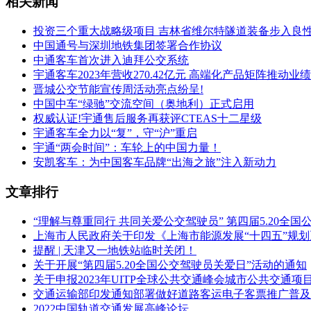
相关新闻
投资三个重大战略级项目 吉林省维尔特隧道装备步入良
中国通号与深圳地铁集团签署合作协议
中通客车首次进入迪拜公交系统
宇通客车2023年营收270.42亿元 高端化产品矩阵推动业
晋城公交节能宣传周活动亮点纷呈!
中国中车“绿驰”交流空间（奥地利）正式启用
权威认证!宇通售后服务再获评CTEAS十二星级
宇通客车全力以“复”，守“沪”重启
宇通“两会时间”：车轮上的中国力量！
安凯客车：为中国客车品牌“出海之旅”注入新动力
文章排行
“理解与尊重同行 共同关爱公交驾驶员” 第四届5.20全
上海市人民政府关于印发《上海市能源发展“十四五”规
提醒 | 天津又一地铁站临时关闭！
关于开展“第四届5.20全国公交驾驶员关爱日”活动的通知
关于申报2023年UITP全球公共交通峰会城市公共交通项
交通运输部印发通知部署做好道路客运电子客票推广普及
2022中国轨道交通发展高峰论坛