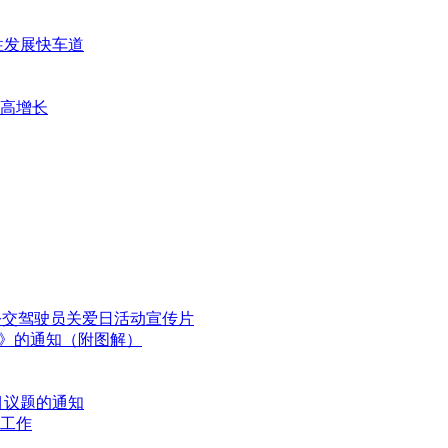
性发展快车道
绩高增长
国公交驾驶员关爱日活动宣传片
划》的通知（附图解）
目议题的通知
工作