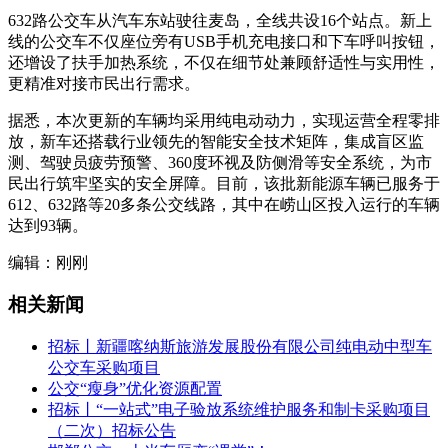
632路公交车从汽车东站驶往麦岛，全线共设16个站点。新上
线的公交车不仅座位旁有USB手机充电接口和下车呼叫按钮，
还增设了扶手加热系统，不仅在细节处兼顾舒适性与实用性，
更精准对接市民出行需求。
据悉，本次更新的车辆均采用纯电动动力，实现运营全程零排
放，新车还搭载行业领先的智能安全技术矩阵，集成盲区监
测、驾驶员疲劳预警、360度环视及防侧滑等安全系统，为市
民出行筑牢坚实的安全屏障。目前，该批新能源车辆已服务于
612、632路等20多条公交线路，其中在崂山区投入运行的车辆
达到93辆。
编辑：刚刚
相关新闻
招标丨新疆喀纳斯旅游发展股份有限公司纯电动中型车
公交车采购项目
公交“瘦身”优化资源配置
招标丨“一站式”电子验放系统维护服务和制卡采购项目
（二次）招标公告