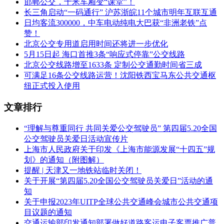
邯郸公交，十米车厢变“课堂”！
长三角启动“一码通行” 沪苏浙皖11个城市明年互联互通
日均客流300000，中车电动纯电大巴获“非洲老铁”点
赞！
北京公交专用道启用时间还将进一步优化
5月15日起 海口首推3条“响应式停靠”公交线路
北京公交线路增至1633条 定制公交通勤时间省三成
可满足16条公交线路运营！沈阳铁西宝马东公共交通枢
纽正式投入使用
文章排行
“理解与尊重同行 共同关爱公交驾驶员” 第四届5.20全国
公交驾驶员关爱日活动宣传片
上海市人民政府关于印发《上海市能源发展“十四五”规
划》的通知（附图解）
提醒 | 天津又一地铁站临时关闭！
关于开展“第四届5.20全国公交驾驶员关爱日”活动的通
知
关于申报2023年UITP全球公共交通峰会城市公共交通项
目议题的通知
交通运输部印发通知部署做好道路客运电子客票推广普