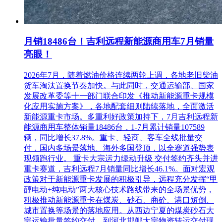
月销18486台！吉利远程新能源商用车7月销量
亮眼！
2026年7月，随着燃油价格连续两轮上调，各地老旧柴油
货车淘汰置换节奏加快。与此同时，交通运输部、国家
发展改革委等十一部门联合印发《推动新能源重卡规模
化应用实施方案》，各地配套细则陆续落地，全面激活
新能源重卡市场。多重利好政策加持下，7月吉利远程新
能源商用车整体销量18486台，1-7月累计销量107589
辆，同比增长37.8%。重卡、轻商、客车全线批量交
付，国内多场景落地、海外多国登顶，以全赛道强势表
现领跑行业。 重卡大宗运力绿动升级 交付签约齐头并进
重卡赛道，吉利远程7月销量同比增长46.1%。面对宏观
政策对于新能源重卡发展的积极引导，远程充分发挥“甲
醇电动+纯电动”两大核心技术路线带来的全场景优势，
积极推动新能源重卡在煤炭、砂石、商砼、港口短倒、
城市置换等场景的落地应用。从西边宁夏的煤炭砂石大
宗运输批量签约交付，到河北邯郸大宗物资转运交付现