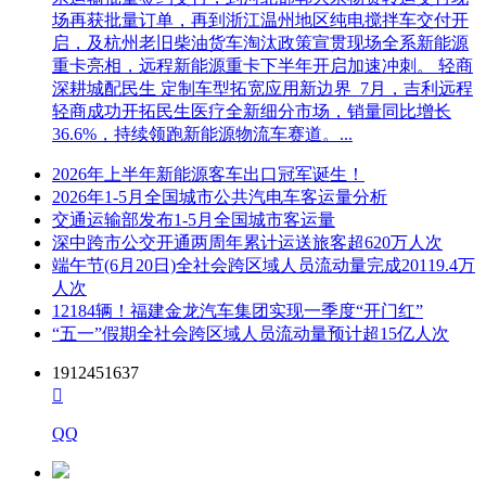
场再获批量订单，再到浙江温州地区纯电搅拌车交付开
启，及杭州老旧柴油货车淘汰政策宣贯现场全系新能源
重卡亮相，远程新能源重卡下半年开启加速冲刺。 轻商
深耕城配民生 定制车型拓宽应用新边界 7月，吉利远程
轻商成功开拓民生医疗全新细分市场，销量同比增长
36.6%，持续领跑新能源物流车赛道。...
2026年上半年新能源客车出口冠军诞生！
2026年1-5月全国城市公共汽电车客运量分析
交通运输部发布1-5月全国城市客运量
深中跨市公交开通两周年累计运送旅客超620万人次
端午节(6月20日)全社会跨区域人员流动量完成20119.4万
人次
12184辆！福建金龙汽车集团实现一季度“开门红”
“五一”假期全社会跨区域人员流动量预计超15亿人次
1912451637

QQ