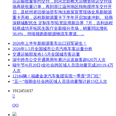
宗运输批量签约交付，到河北邯郸大宗物资转运交付现
场再获批量订单，再到浙江温州地区纯电搅拌车交付开
启，及杭州老旧柴油货车淘汰政策宣贯现场全系新能源
重卡亮相，远程新能源重卡下半年开启加速冲刺。 轻商
深耕城配民生 定制车型拓宽应用新边界 7月，吉利远程
轻商成功开拓民生医疗全新细分市场，销量同比增长
36.6%，持续领跑新能源物流车赛道。...
2026年上半年新能源客车出口冠军诞生！
2026年1-5月全国城市公共汽电车客运量分析
交通运输部发布1-5月全国城市客运量
深中跨市公交开通两周年累计运送旅客超620万人次
端午节(6月20日)全社会跨区域人员流动量完成20119.4万
人次
12184辆！福建金龙汽车集团实现一季度“开门红”
“五一”假期全社会跨区域人员流动量预计超15亿人次
1912451637

QQ