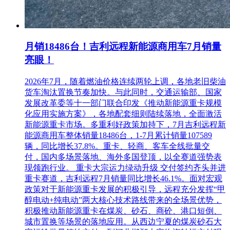
月销18486台！吉利远程新能源商用车7月销量
亮眼！
2026年7月，随着燃油价格连续两轮上调，各地老旧柴油
货车淘汰置换节奏加快。与此同时，交通运输部、国家
发展改革委等十一部门联合印发《推动新能源重卡规模
化应用实施方案》，各地配套细则陆续落地，全面激活
新能源重卡市场。多重利好政策加持下，7月吉利远程新
能源商用车整体销量18486台，1-7月累计销量107589
辆，同比增长37.8%。重卡、轻商、客车全线批量交
付，国内多场景落地、海外多国登顶，以全赛道强势表
现领跑行业。 重卡大宗运力绿动升级 交付签约齐头并进
重卡赛道，吉利远程7月销量同比增长46.1%。面对宏观
政策对于新能源重卡发展的积极引导，远程充分发挥“甲
醇电动+纯电动”两大核心技术路线带来的全场景优势，
积极推动新能源重卡在煤炭、砂石、商砼、港口短倒、
城市置换等场景的落地应用。从西边宁夏的煤炭砂石大