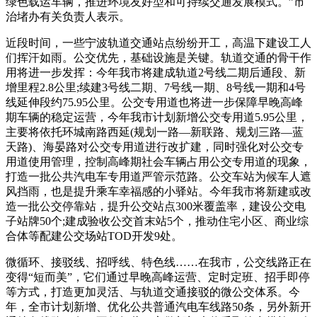
绿色载运车辆，推进环境友好型和可持续交通发展模式。”市
治堵办有关负责人表示。
近段时间，一些宁波轨道交通站点纷纷开工，高温下建设工人
们挥汗如雨。公交优先，基础设施是关键。轨道交通的骨干作
用将进一步发挥：今年我市将建成轨道2号线二期后通段、新
增里程2.8公里;续建3号线二期、7号线一期、8号线一期和4号
线延伸段约75.95公里。公交专用道也将进一步保障早晚高峰
期车辆的稳定运营，今年我市计划新增公交专用道5.95公里，
主要将依托环城南路西延(规划一路—新联路、规划三路—蓝
天路)、海晏路对公交专用道进行改扩建，同时强化对公交专
用道使用管理，控制高峰期社会车辆占用公交专用道的现象，
打造一批公共汽电车专用道严管示范路。公交车站为候车人遮
风挡雨，也是提升乘车幸福感的小驿站。今年我市将新建或改
造一批公交停靠站，提升公交站点300米覆盖率，建设公交电
子站牌50个;建成验收公交首末站5个，推动住宅小区、商业综
合体等配建公交场站TOD开发9处。
微循环、接驳线、招呼线、特色线……在我市，公交线路正在
变得“短而美”，它们通过早晚高峰运营、定时定班、招手即停
等方式，打造更加灵活、与轨道交通接驳的微公交体系。今
年，全市计划新增、优化公共普通汽电车线路50条，另外新开