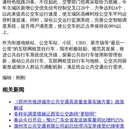
通特色线路20条。不仅如此，交警部门也将采取给力措施，今
年主城区新增公交优先信号控制交叉口20个，力争达到24个，
以此来提高公交车运行速度，使主城区高峰时段公交车平均运
营时速提速。同时，深化公交运行监测系统，完善公交智能调
度系统，提升用户满意度，使公交车的正点率保持在98%以
上。
作为衔接地铁站、公交车站、小区、CBD、菜市场等“最后一
公里”的互联网租赁自行车，我市积极鼓励、规范其发展，推
进公共自行车系统优化升级，探索公共自行车使用和管理创
新，推动公共自行车、互联网租赁自行车与地铁、公交共同探
索形成潮汐人群运力调配机制，满足民众公共交通出行需求。
编辑：刚刚
相关新闻
《郑州市推进城市公共交通高质量发展实施方案》政策
解读
多样化调度措施让西安公交跑得“更聪明”
春运今日开启：预计广东全省发送旅客量同比增约25%
滁州市公共交通有限公司副总经理冯宝举接受纪律审查