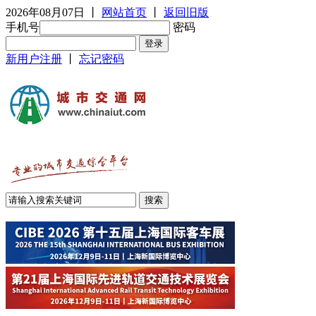
2026年08月07日
丨
网站首页
丨
返回旧版
手机号
密码
新用户注册
丨
忘记密码