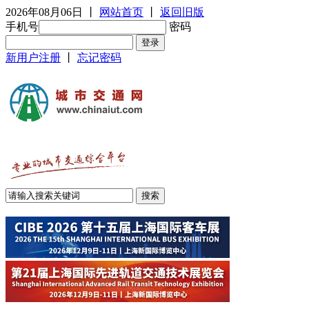
2026年08月06日
丨
网站首页
丨
返回旧版
手机号
密码
新用户注册
丨
忘记密码