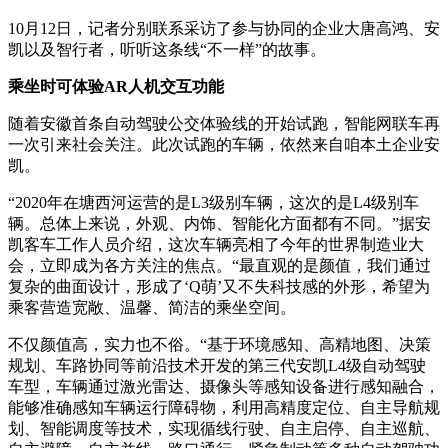
10月12日，记者分别联系采访了参与协同的企业大唐高鸿、安
凯以及智行者，听听这条线“不一样”的故事。
乘坐时可体验AR人机交互功能
随着安徽首条自动驾驶公交体验线的开始试跑，智能网联车再
一次引来社会关注。此次试跑的车辆，依然来自咱本土企业安
凯。
“2020年在塘西河运营的是L3级别车辆，这次的是L4级别车
辆。总体上来说，外观、内饰、智能化方面都有不同。”据安
凯客车工作人员介绍，这次车辆亮相了今年的世界制造业大
会，立即成为各方关注的焦点。“最直观的是颜值，我们通过
复杂的曲面设计，形成了‘Q萌’又不失科技感的外形，希望为
乘客营造宽敞、温馨、简洁的乘坐空间。
不仅颜值高，实力也不俗。“基于环境感知、高精地图、决策
规划、车路协同等前沿技术开发的第三代安凯L4级自动驾驶
车型，车辆通过激光雷达、摄像头等感知设备进行感知融合，
能够准确感知车辆运行障碍物，利用高精度定位、自主导航规
划、智能调度等技术，实现循线行驶、自主启停、自主巡航、