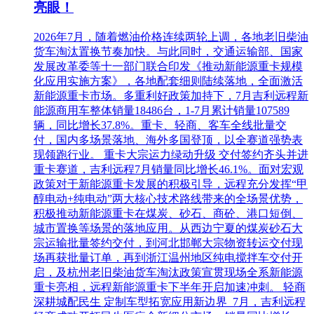
亮眼！
2026年7月，随着燃油价格连续两轮上调，各地老旧柴油
货车淘汰置换节奏加快。与此同时，交通运输部、国家
发展改革委等十一部门联合印发《推动新能源重卡规模
化应用实施方案》，各地配套细则陆续落地，全面激活
新能源重卡市场。多重利好政策加持下，7月吉利远程新
能源商用车整体销量18486台，1-7月累计销量107589
辆，同比增长37.8%。重卡、轻商、客车全线批量交
付，国内多场景落地、海外多国登顶，以全赛道强势表
现领跑行业。 重卡大宗运力绿动升级 交付签约齐头并进
重卡赛道，吉利远程7月销量同比增长46.1%。面对宏观
政策对于新能源重卡发展的积极引导，远程充分发挥“甲
醇电动+纯电动”两大核心技术路线带来的全场景优势，
积极推动新能源重卡在煤炭、砂石、商砼、港口短倒、
城市置换等场景的落地应用。从西边宁夏的煤炭砂石大
宗运输批量签约交付，到河北邯郸大宗物资转运交付现
场再获批量订单，再到浙江温州地区纯电搅拌车交付开
启，及杭州老旧柴油货车淘汰政策宣贯现场全系新能源
重卡亮相，远程新能源重卡下半年开启加速冲刺。 轻商
深耕城配民生 定制车型拓宽应用新边界 7月，吉利远程