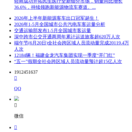
轻商成功开拓民生医疗全新细分市场，销量同比增长
36.6%，持续领跑新能源物流车赛道。...
2026年上半年新能源客车出口冠军诞生！
2026年1-5月全国城市公共汽电车客运量分析
交通运输部发布1-5月全国城市客运量
深中跨市公交开通两周年累计运送旅客超620万人次
端午节(6月20日)全社会跨区域人员流动量完成20119.4万
人次
12184辆！福建金龙汽车集团实现一季度“开门红”
“五一”假期全社会跨区域人员流动量预计超15亿人次
1912451637

QQ

微信
