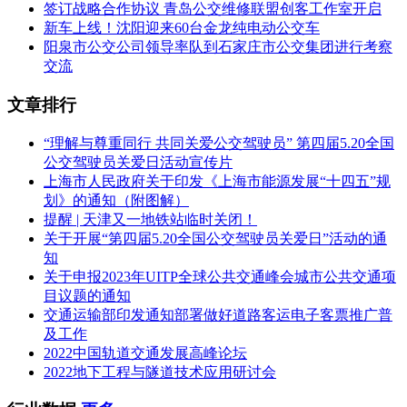
签订战略合作协议 青岛公交维修联盟创客工作室开启
新车上线！沈阳迎来60台金龙纯电动公交车
阳泉市公交公司领导率队到石家庄市公交集团进行考察
交流
文章排行
“理解与尊重同行 共同关爱公交驾驶员” 第四届5.20全国
公交驾驶员关爱日活动宣传片
上海市人民政府关于印发《上海市能源发展“十四五”规
划》的通知（附图解）
提醒 | 天津又一地铁站临时关闭！
关于开展“第四届5.20全国公交驾驶员关爱日”活动的通
知
关于申报2023年UITP全球公共交通峰会城市公共交通项
目议题的通知
交通运输部印发通知部署做好道路客运电子客票推广普
及工作
2022中国轨道交通发展高峰论坛
2022地下工程与隧道技术应用研讨会