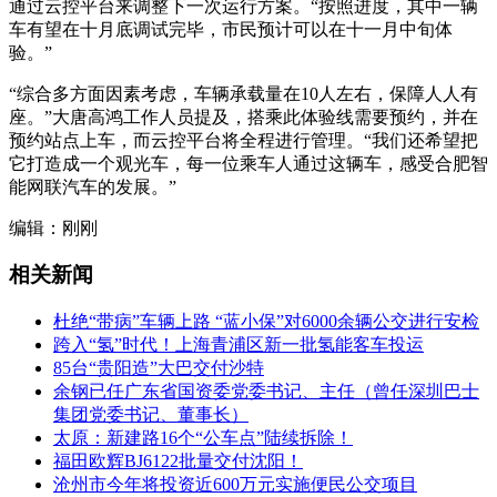
通过云控平台来调整下一次运行方案。“按照进度，其中一辆
车有望在十月底调试完毕，市民预计可以在十一月中旬体
验。”
“综合多方面因素考虑，车辆承载量在10人左右，保障人人有
座。”大唐高鸿工作人员提及，搭乘此体验线需要预约，并在
预约站点上车，而云控平台将全程进行管理。“我们还希望把
它打造成一个观光车，每一位乘车人通过这辆车，感受合肥智
能网联汽车的发展。”
编辑：刚刚
相关新闻
杜绝“带病”车辆上路 “蓝小保”对6000余辆公交进行安检
跨入“氢”时代！上海青浦区新一批氢能客车投运
85台“贵阳造”大巴交付沙特
余钢已任广东省国资委党委书记、主任（曾任深圳巴士
集团党委书记、董事长）
太原：新建路16个“公车点”陆续拆除！
福田欧辉BJ6122批量交付沈阳！
沧州市今年将投资近600万元实施便民公交项目