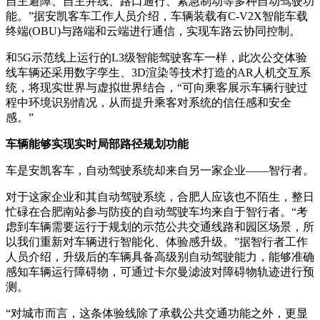
自主避障、自主并线、路口通行、紧急制动等多种自动驾驶功
能。”据安凯客车工作人员介绍，车辆装载有C-V2X智能车载
终端(OBU)与路端和云端进行通信，实现车路云协同控制。
和5G示范线上运行的L3级智能驾驶客车一样，此次公交体验
线车辆还采用数字孪生、3D渲染等技术打造的AR人机交互系
统，将现实世界与虚拟世界结合，“可向乘客展示车辆行驶过
程中环境识别情况，从而提升乘客对系统的信任感和安全
感。”
车辆能够实现实时局部路径规划功能
车是安凯客车，自动驾驶系统却来自另一家企业——智行者。
对于这家企业和其自动驾驶系统，合肥人应该也不陌生，整日
忙碌在合肥南站参与防疫的自动驾驶车均来自于智行者。“考
虑到车辆需要运行于规划的示范公共交通线路和园区场景，所
以我们重新对车辆进行智能化、体验感升级。”据智行者工作
人员介绍，升级后的车辆具备高级别自动驾驶能力，能够准确
感知车辆运行障碍物，可通过卡尔曼滤波对障碍物轨迹进行预
测。
“对城市而言，这条体验线除了承载公共交通功能之外，更显