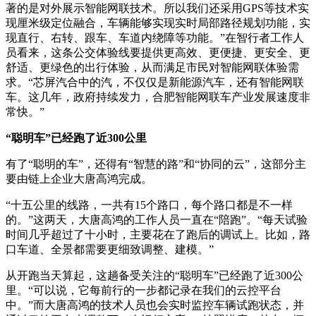
著的是对外展示智能网联技术。所以我们还采用GPS等技术实
现厘米级定位融合，车辆能够实现实时局部路径规划功能，实
现直行、右转、跟车、车道内绕障等功能。”在智行者工作人
员看来，这条公交体验线要提供更高效、更便捷、更安全、更
舒适、更绿色的出行体验，从而满足市民对智能网联体验需
求。“芯屏汽合中的汽，不仅仅是新能源汽车，还有智能网联
车。这几年，政府持续发力，合肥智能网联车产业发展速度非
常快。”
“聪明车”已经跑了近300公里
有了“聪明的车”，还得有“智慧的路”和“协同的云”，这部分主
要由链上企业大唐高鸿完成。
“十五公里的线路，一共有15个路口，每个路口都是不一样
的。”这两天，大唐高鸿的工作人员一直在“陪跑”。“每天试验
时间几乎超过了十小时，主要花在了跑后的调试上。比如，路
口车道、全景都需要更细致调整、建模。”
从开跑当天算起，这趟备受关注的“聪明车”已经跑了近300公
里。“可以说，它每前行的一步都记录在我们的云控平台
中。”而大唐高鸿的技术人员也会实时监控车辆试跑状态，并