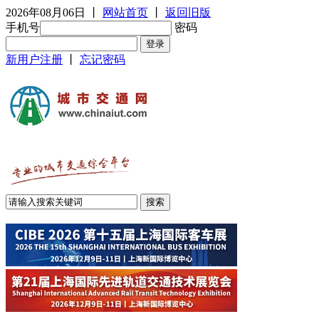
2026年08月06日
丨
网站首页
丨
返回旧版
手机号
密码
新用户注册
丨
忘记密码