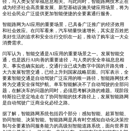
径，与人类安全幸福息息相关。与此同时，智能路网技术正在
成为经济社会高质量发展、新型基础设施关键应用场景，将为
全社会民众广泛提供更加智能便捷的全要素通行服务。
智能路网为AI应用的重要场景，已具备广泛推广的经济效用
和社会效应。在闫军看来，汽车销量快速增长，其实是百姓把
美好生活的追求和安全出行交织在一起，推动了购车这一大众
消费需求。
闫军认为，智能交通是AI应用的重要场景之一。发展智能交
通，也是践行AI向善的重要途径，与人类的安全幸福息息相
关。事实也确实如此，交通行业已成为数字中国的开路先锋，
大力发展智慧交通，已经上升到国家战略层面。闫军表示，全
要素智能交通是自动驾驶广泛应用的唯一路径，智能路网技术
将为交通安全保驾护航。单车智能解决不了自动驾驶的全部问
题，在解决车的问题的同时，必须思考解决路的难题。现阶段
特斯拉已坚定地走在了协同智能的技术路径上，发展智能路网
是自动驾驶广泛商业化必经之路。
据了解，智能路网系统包括四个部分：感知智能、超算智能、
协同智能、决策智能。智能路网是具有时空感知自动化决策控
制与全要素协同服务能力的高级别智能道路系统，面向世界首