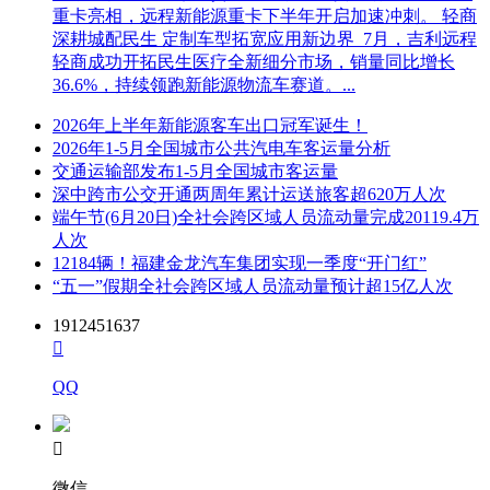
重卡亮相，远程新能源重卡下半年开启加速冲刺。 轻商
深耕城配民生 定制车型拓宽应用新边界 7月，吉利远程
轻商成功开拓民生医疗全新细分市场，销量同比增长
36.6%，持续领跑新能源物流车赛道。...
2026年上半年新能源客车出口冠军诞生！
2026年1-5月全国城市公共汽电车客运量分析
交通运输部发布1-5月全国城市客运量
深中跨市公交开通两周年累计运送旅客超620万人次
端午节(6月20日)全社会跨区域人员流动量完成20119.4万
人次
12184辆！福建金龙汽车集团实现一季度“开门红”
“五一”假期全社会跨区域人员流动量预计超15亿人次
1912451637

QQ

微信