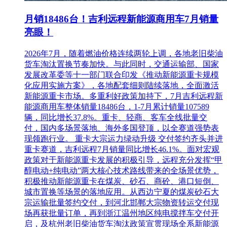
月销18486台！吉利远程新能源商用车7月销量
亮眼！
2026年7月，随着燃油价格连续两轮上调，各地老旧柴油
货车淘汰置换节奏加快。与此同时，交通运输部、国家
发展改革委等十一部门联合印发《推动新能源重卡规模
化应用实施方案》，各地配套细则陆续落地，全面激活
新能源重卡市场。多重利好政策加持下，7月吉利远程新
能源商用车整体销量18486台，1-7月累计销量107589
辆，同比增长37.8%。重卡、轻商、客车全线批量交
付，国内多场景落地、海外多国登顶，以全赛道强势表
现领跑行业。 重卡大宗运力绿动升级 交付签约齐头并进
重卡赛道，吉利远程7月销量同比增长46.1%。面对宏观
政策对于新能源重卡发展的积极引导，远程充分发挥“甲
醇电动+纯电动”两大核心技术路线带来的全场景优势，
积极推动新能源重卡在煤炭、砂石、商砼、港口短倒、
城市置换等场景的落地应用。从西边宁夏的煤炭砂石大
宗运输批量签约交付，到河北邯郸大宗物资转运交付现
场再获批量订单，再到浙江温州地区纯电搅拌车交付开
启，及杭州老旧柴油货车淘汰政策宣贯现场全系新能源