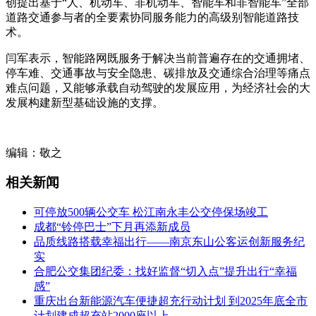
创提出基于“人、机动车、非机动车、智能车和非智能车”全部
道路交通参与者的全要素协同服务能力的高级别智能道路技
术。
闫军表示，智能路网既服务于解决当前普遍存在的交通拥堵、
停车难、交通事故与安全隐患、碳排放及交通综合治理等痛点
难点问题，又能够承载自动驾驶的发展应用，为经济社会的大
发展构建新型基础设施的支撑。
编辑：敬之
相关新闻
可停放500辆公交车 松江南永丰公交停保场竣工
成都“铃停巴士”下月再添新成员
品质线路搭载幸福出行——南京东山公客运创新服务纪
实
合肥公交集团纪委：找好监督“切入点”提升出行“幸福
感”
重庆出台新能源汽车便捷超充行动计划 到2025年底全市
计划建成超充站2000座以上