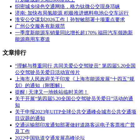
织密城乡绿色交通网络，格力钛微公交现身邛崃
济南: 加快布局氢能源 积极推进燃料电池公交车运行
淮安公交谋划2026工作丨孙智敏部署十项重点要求
广州公交服务有新规范
一季度新能源车销量同比增长超170% 福田汽车领跑新
能源商用车赛道
文章排行
“理解与尊重同行 共同关爱公交驾驶员” 第四届5.20全国
公交驾驶员关爱日活动宣传片
上海市人民政府关于印发《上海市能源发展“十四五”规
划》的通知（附图解）
提醒 | 天津又一地铁站临时关闭！
关于开展“第四届5.20全国公交驾驶员关爱日”活动的通
知
关于申报2023年UITP全球公共交通峰会城市公共交通项
目议题的通知
交通运输部印发通知部署做好道路客运电子客票推广普
及工作
2022中国轨道交通发展高峰论坛