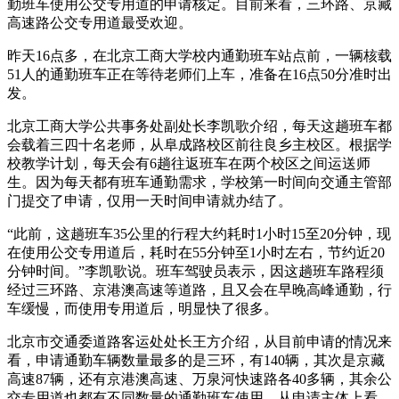
勤班车使用公交专用道的申请核定。目前来看，三环路、京藏
高速路公交专用道最受欢迎。
昨天16点多，在北京工商大学校内通勤班车站点前，一辆核载
51人的通勤班车正在等待老师们上车，准备在16点50分准时出
发。
北京工商大学公共事务处副处长李凯歌介绍，每天这趟班车都
会载着三四十名老师，从阜成路校区前往良乡主校区。根据学
校教学计划，每天会有6趟往返班车在两个校区之间运送师
生。因为每天都有班车通勤需求，学校第一时间向交通主管部
门提交了申请，仅用一天时间申请就办结了。
“此前，这趟班车35公里的行程大约耗时1小时15至20分钟，现
在使用公交专用道后，耗时在55分钟至1小时左右，节约近20
分钟时间。”李凯歌说。班车驾驶员表示，因这趟班车路程须
经过三环路、京港澳高速等道路，且又会在早晚高峰通勤，行
车缓慢，而使用专用道后，明显快了很多。
北京市交通委道路客运处处长王方介绍，从目前申请的情况来
看，申请通勤车辆数量最多的是三环，有140辆，其次是京藏
高速87辆，还有京港澳高速、万泉河快速路各40多辆，其余公
交专用道也都有不同数量的通勤班车使用。从申请主体上看，