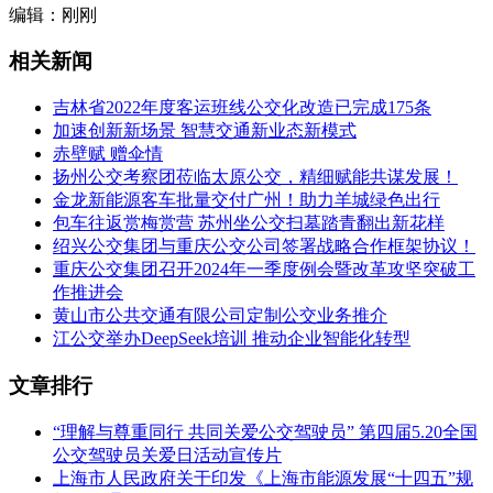
编辑：刚刚
相关新闻
吉林省2022年度客运班线公交化改造已完成175条
加速创新新场景 智慧交通新业态新模式
赤壁赋 赠伞情
扬州公交考察团莅临太原公交，精细赋能共谋发展！
金龙新能源客车批量交付广州！助力羊城绿色出行
包车往返赏梅赏营 苏州坐公交扫墓踏青翻出新花样
绍兴公交集团与重庆公交公司签署战略合作框架协议！
重庆公交集团召开2024年一季度例会暨改革攻坚突破工
作推进会
黄山市公共交通有限公司定制公交业务推介
江公交举办DeepSeek培训 推动企业智能化转型
文章排行
“理解与尊重同行 共同关爱公交驾驶员” 第四届5.20全国
公交驾驶员关爱日活动宣传片
上海市人民政府关于印发《上海市能源发展“十四五”规