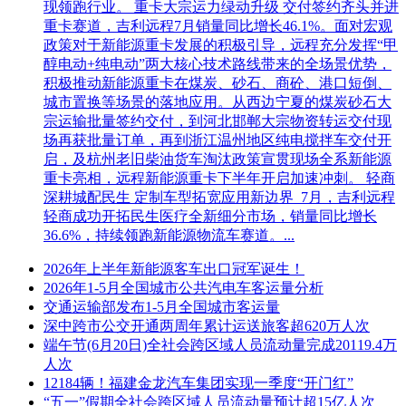
现领跑行业。 重卡大宗运力绿动升级 交付签约齐头并进
重卡赛道，吉利远程7月销量同比增长46.1%。面对宏观
政策对于新能源重卡发展的积极引导，远程充分发挥“甲
醇电动+纯电动”两大核心技术路线带来的全场景优势，
积极推动新能源重卡在煤炭、砂石、商砼、港口短倒、
城市置换等场景的落地应用。从西边宁夏的煤炭砂石大
宗运输批量签约交付，到河北邯郸大宗物资转运交付现
场再获批量订单，再到浙江温州地区纯电搅拌车交付开
启，及杭州老旧柴油货车淘汰政策宣贯现场全系新能源
重卡亮相，远程新能源重卡下半年开启加速冲刺。 轻商
深耕城配民生 定制车型拓宽应用新边界 7月，吉利远程
轻商成功开拓民生医疗全新细分市场，销量同比增长
36.6%，持续领跑新能源物流车赛道。...
2026年上半年新能源客车出口冠军诞生！
2026年1-5月全国城市公共汽电车客运量分析
交通运输部发布1-5月全国城市客运量
深中跨市公交开通两周年累计运送旅客超620万人次
端午节(6月20日)全社会跨区域人员流动量完成20119.4万
人次
12184辆！福建金龙汽车集团实现一季度“开门红”
“五一”假期全社会跨区域人员流动量预计超15亿人次