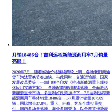
月销18486台！吉利远程新能源商用车7月销量
亮眼！
2026年7月，随着燃油价格连续两轮上调，各地老旧柴油
货车淘汰置换节奏加快。与此同时，交通运输部、国家
发展改革委等十一部门联合印发《推动新能源重卡规模
化应用实施方案》，各地配套细则陆续落地，全面激活
新能源重卡市场。多重利好政策加持下，7月吉利远程新
能源商用车整体销量18486台，1-7月累计销量107589
辆，同比增长37.8%。重卡、轻商、客车全线批量交
付，国内多场景落地、海外多国登顶，以全赛道强势表