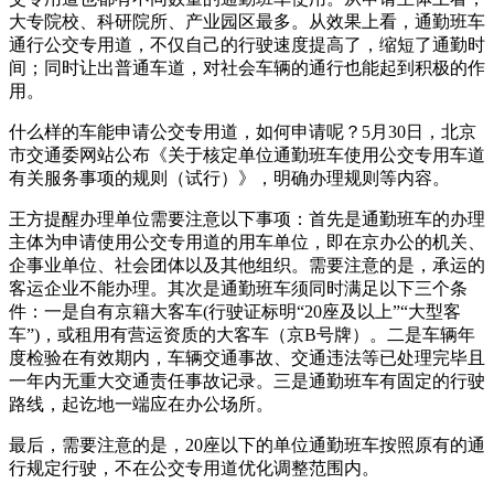
大专院校、科研院所、产业园区最多。从效果上看，通勤班车
通行公交专用道，不仅自己的行驶速度提高了，缩短了通勤时
间；同时让出普通车道，对社会车辆的通行也能起到积极的作
用。
什么样的车能申请公交专用道，如何申请呢？5月30日，北京
市交通委网站公布《关于核定单位通勤班车使用公交专用车道
有关服务事项的规则（试行）》，明确办理规则等内容。
王方提醒办理单位需要注意以下事项：首先是通勤班车的办理
主体为申请使用公交专用道的用车单位，即在京办公的机关、
企事业单位、社会团体以及其他组织。需要注意的是，承运的
客运企业不能办理。其次是通勤班车须同时满足以下三个条
件：一是自有京籍大客车(行驶证标明“20座及以上”“大型客
车”)，或租用有营运资质的大客车（京B号牌）。二是车辆年
度检验在有效期内，车辆交通事故、交通违法等已处理完毕且
一年内无重大交通责任事故记录。三是通勤班车有固定的行驶
路线，起讫地一端应在办公场所。
最后，需要注意的是，20座以下的单位通勤班车按照原有的通
行规定行驶，不在公交专用道优化调整范围内。