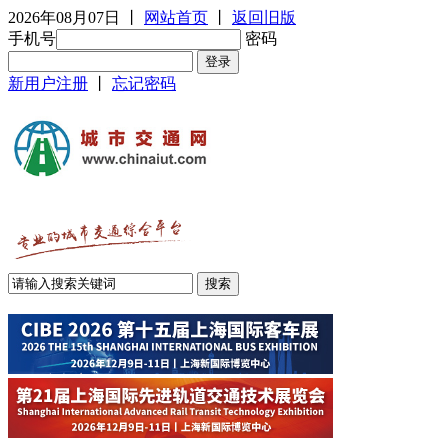
2026年08月07日
丨
网站首页
丨
返回旧版
手机号
密码
新用户注册
丨
忘记密码