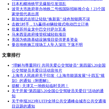
日本札幌地铁罕见爆胎引发混乱
波哥大市政府举办地铁二号线国际招标推介会！23个国
家使馆代表出席
新加坡武吉班让轻轨”换新装” 绿色智能两不误
击败5对手，TA赢得40辆铰接式电动巴士订单
批量苏州金龙中巴交付萨尔瓦多
马来西亚政府接管槟城轻轨项目
美国为铁路基础设施项目提供更多资金
曼谷地铁施工现场工人坠入深坑 下落不明
文章排行
“理解与尊重同行 共同关爱公交驾驶员” 第四届5.20全国
公交驾驶员关爱日活动宣传片
上海市人民政府关于印发《上海市能源发展“十四五”规
划》的通知（附图解）
提醒 | 天津又一地铁站临时关闭！
关于开展“第四届5.20全国公交驾驶员关爱日”活动的通
知
关于申报2023年UITP全球公共交通峰会城市公共交通项
目议题的通知