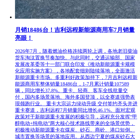
月销18486台！吉利远程新能源商用车7月销量
亮眼！
2026年7月，随着燃油价格连续两轮上调，各地老旧柴油
货车淘汰置换节奏加快。与此同时，交通运输部、国家
发展改革委等十一部门联合印发《推动新能源重卡规模
化应用实施方案》，各地配套细则陆续落地，全面激活
新能源重卡市场。多重利好政策加持下，7月吉利远程新
能源商用车整体销量18486台，1-7月累计销量107589
辆，同比增长37.8%。重卡、轻商、客车全线批量交
付，国内多场景落地、海外多国登顶，以全赛道强势表
现领跑行业。 重卡大宗运力绿动升级 交付签约齐头并进
重卡赛道，吉利远程7月销量同比增长46.1%。面对宏观
政策对于新能源重卡发展的积极引导，远程充分发挥“甲
醇电动+纯电动”两大核心技术路线带来的全场景优势，
积极推动新能源重卡在煤炭、砂石、商砼、港口短倒、
城市置换等场景的落地应用。从西边宁夏的煤炭砂石大