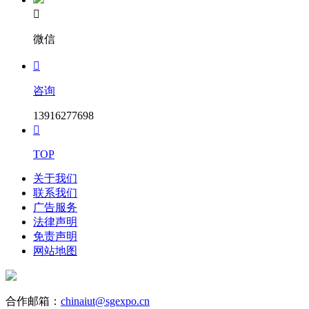

微信

咨询
13916277698

TOP
关于我们
联系我们
广告服务
法律声明
免责声明
网站地图
合作邮箱：
chinaiut@sgexpo.cn