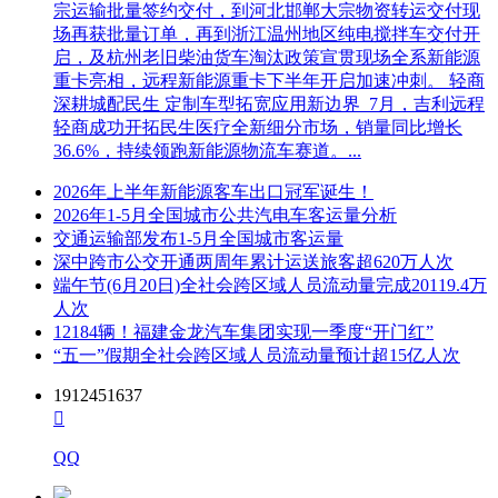
宗运输批量签约交付，到河北邯郸大宗物资转运交付现
场再获批量订单，再到浙江温州地区纯电搅拌车交付开
启，及杭州老旧柴油货车淘汰政策宣贯现场全系新能源
重卡亮相，远程新能源重卡下半年开启加速冲刺。 轻商
深耕城配民生 定制车型拓宽应用新边界 7月，吉利远程
轻商成功开拓民生医疗全新细分市场，销量同比增长
36.6%，持续领跑新能源物流车赛道。...
2026年上半年新能源客车出口冠军诞生！
2026年1-5月全国城市公共汽电车客运量分析
交通运输部发布1-5月全国城市客运量
深中跨市公交开通两周年累计运送旅客超620万人次
端午节(6月20日)全社会跨区域人员流动量完成20119.4万
人次
12184辆！福建金龙汽车集团实现一季度“开门红”
“五一”假期全社会跨区域人员流动量预计超15亿人次
1912451637

QQ