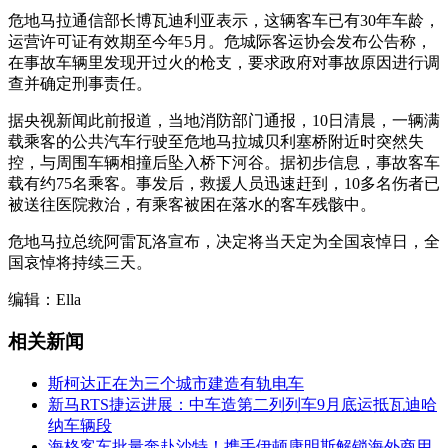
危地马拉通信部长博瓦迪利亚表示，这辆客车已有30年车龄，
运营许可证有效期至今年5月。危城际客运协会发布公告称，
在事故车辆里发现开过火的枪支，要求政府对事故原因进行调
查并确定刑事责任。
据央视新闻此前报道，当地消防部门通报，10日清晨，一辆满
载乘客的公共汽车行驶至危地马拉城贝利塞桥附近时突然失
控，与周围车辆相撞后坠入桥下河谷。据初步信息，事故客车
载有约75名乘客。事发后，救援人员迅速赶到，10多名伤者已
被送往医院救治，有乘客被困在落水的客车残骸中。
危地马拉总统阿雷瓦洛宣布，决定将当天定为全国哀悼日，全
国哀悼将持续三天。
编辑：Ella
相关新闻
斯柯达正在为三个城市建造有轨电车
新马RTS捷运进展：中车造第二列列车9月底运抵瓦迪哈
纳车辆段
海格客车批量奔赴沙特！携手伊顿康明斯解锁海外商用