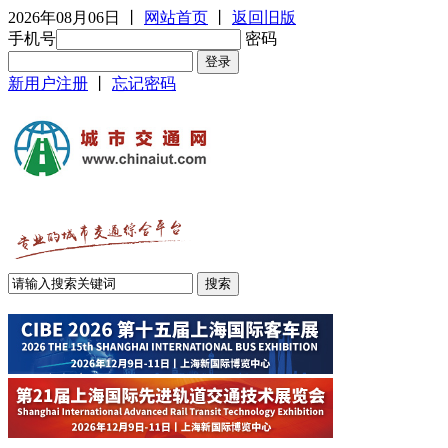
2026年08月06日
丨
网站首页
丨
返回旧版
手机号
密码
新用户注册
丨
忘记密码