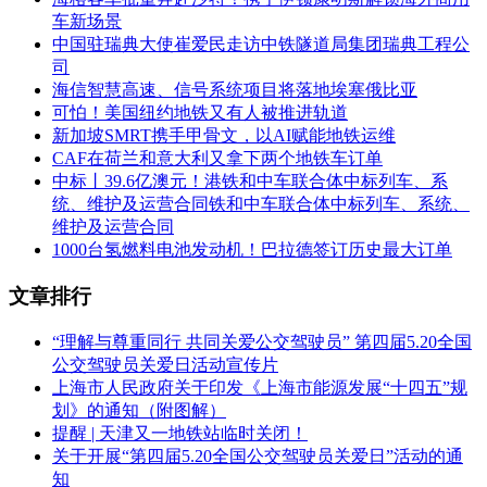
车新场景
中国驻瑞典大使崔爱民走访中铁隧道局集团瑞典工程公
司
海信智慧高速、信号系统项目将落地埃塞俄比亚
可怕！美国纽约地铁又有人被推进轨道
新加坡SMRT携手甲骨文，以AI赋能地铁运维
CAF在荷兰和意大利又拿下两个地铁车订单
中标丨39.6亿澳元！港铁和中车联合体中标列车、系
统、维护及运营合同铁和中车联合体中标列车、系统、
维护及运营合同
1000台氢燃料电池发动机！巴拉德签订历史最大订单
文章排行
“理解与尊重同行 共同关爱公交驾驶员” 第四届5.20全国
公交驾驶员关爱日活动宣传片
上海市人民政府关于印发《上海市能源发展“十四五”规
划》的通知（附图解）
提醒 | 天津又一地铁站临时关闭！
关于开展“第四届5.20全国公交驾驶员关爱日”活动的通
知