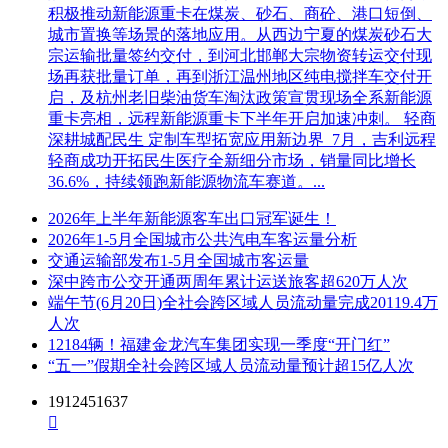
积极推动新能源重卡在煤炭、砂石、商砼、港口短倒、
城市置换等场景的落地应用。从西边宁夏的煤炭砂石大
宗运输批量签约交付，到河北邯郸大宗物资转运交付现
场再获批量订单，再到浙江温州地区纯电搅拌车交付开
启，及杭州老旧柴油货车淘汰政策宣贯现场全系新能源
重卡亮相，远程新能源重卡下半年开启加速冲刺。 轻商
深耕城配民生 定制车型拓宽应用新边界 7月，吉利远程
轻商成功开拓民生医疗全新细分市场，销量同比增长
36.6%，持续领跑新能源物流车赛道。...
2026年上半年新能源客车出口冠军诞生！
2026年1-5月全国城市公共汽电车客运量分析
交通运输部发布1-5月全国城市客运量
深中跨市公交开通两周年累计运送旅客超620万人次
端午节(6月20日)全社会跨区域人员流动量完成20119.4万
人次
12184辆！福建金龙汽车集团实现一季度“开门红”
“五一”假期全社会跨区域人员流动量预计超15亿人次
1912451637
