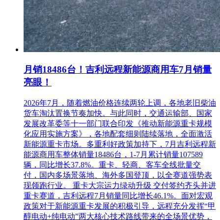
月销18486台！吉利远程新能源商用车7月销量
亮眼！
2026年7月，随着燃油价格连续两轮上调，各地老旧柴油
货车淘汰置换节奏加快。与此同时，交通运输部、国家
发展改革委等十一部门联合印发《推动新能源重卡规模
化应用实施方案》，各地配套细则陆续落地，全面激活
新能源重卡市场。多重利好政策加持下，7月吉利远程新
能源商用车整体销量18486台，1-7月累计销量107589
辆，同比增长37.8%。重卡、轻商、客车全线批量交
付，国内多场景落地、海外多国登顶，以全赛道强势表
现领跑行业。 重卡大宗运力绿动升级 交付签约齐头并进
重卡赛道，吉利远程7月销量同比增长46.1%。面对宏观
政策对于新能源重卡发展的积极引导，远程充分发挥“甲
醇电动+纯电动”两大核心技术路线带来的全场景优势，