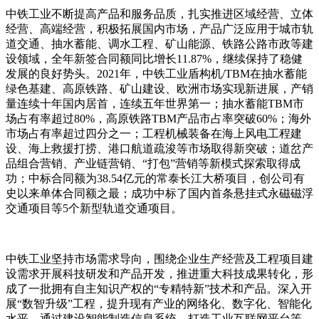
中铁工业不断提高产品和服务品质，扎实推进区域经营、立体
经营、高端经营，积极拓展国内市场，产品广泛应用于城市轨
道交通、抽水蓄能、调水工程、矿山能源、铁路公路市政等建
设领域，全年新签合同额同比增长11.87%，继续保持了稳健
发展的良好势头。2021年，中铁工业盾构机/TBM在抽水蓄能
绿色基建、高原铁路、矿山建设、欧洲市场实现新进展，产销
量连续十年国内居首，连续五年世界第一；抽水蓄能TBM市
场占有率超过80%，高原铁路TBM产品市占率突破60%；海外
市场占有率超过四分之一；工程机械装备在海上风电工程建
设、海上救援打捞、港口航道疏浚等市场取得新突破；道岔产
品组合营销、产业链营销、“打包”营销等新模式探索取得成
功；中标合同额为38.54亿元的常泰长江大桥项目，创公司有
史以来单体合同额之最；成功中标了国内首条悬挂式永磁磁浮
交通项目等5个新型轨道交通项目。
中铁工业坚持市场需求导向，围绕企业生产经营及工程项目建
设需求开展科技研发和产品开发，推进重大科技成果转化，形
成了一批拥有自主知识产权的“专精特新”技术和产品。深入开
展“数智升级”工程，提升现有产业的网络化、数字化、智能化
水平，通过建设智能制造信息系统、打造工业互联网平台等，