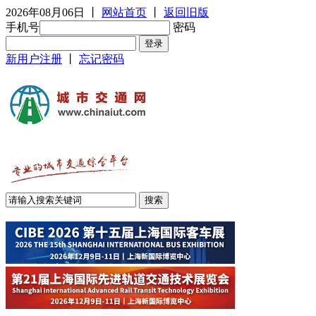
2026年08月06日
丨
网站首页
丨
返回旧版
手机号
密码
新用户注册
丨
忘记密码