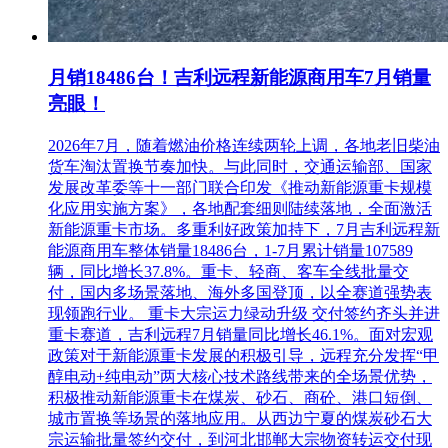
月销18486台！吉利远程新能源商用车7月销量
亮眼！
2026年7月，随着燃油价格连续两轮上调，各地老旧柴油
货车淘汰置换节奏加快。与此同时，交通运输部、国家
发展改革委等十一部门联合印发《推动新能源重卡规模
化应用实施方案》，各地配套细则陆续落地，全面激活
新能源重卡市场。多重利好政策加持下，7月吉利远程新
能源商用车整体销量18486台，1-7月累计销量107589
辆，同比增长37.8%。重卡、轻商、客车全线批量交
付，国内多场景落地、海外多国登顶，以全赛道强势表
现领跑行业。 重卡大宗运力绿动升级 交付签约齐头并进
重卡赛道，吉利远程7月销量同比增长46.1%。面对宏观
政策对于新能源重卡发展的积极引导，远程充分发挥“甲
醇电动+纯电动”两大核心技术路线带来的全场景优势，
积极推动新能源重卡在煤炭、砂石、商砼、港口短倒、
城市置换等场景的落地应用。从西边宁夏的煤炭砂石大
宗运输批量签约交付，到河北邯郸大宗物资转运交付现