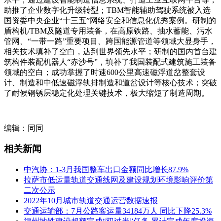
助推了企业数字化升级转型；TBM智能辅助驾驶系统被入选
国资委中央企业“十三五”网络安全和信息化优秀案例。研制的
盾构机/TBM及隧道专用装备，在高原铁路、抽水蓄能、污水
管网、“一带一路”重要项目、跨国能源管道等领域大显身手，
相关技术填补了空白，达到世界领先水平；研制的国内首台建
筑构件装配机器人“赤沙号”，填补了我国装配式建筑施工装备
领域的空白；成功掌握了时速600公里高速磁浮道岔整套设
计、制造和中低速磁浮轨排制造和道岔设计等核心技术；突破
了耐候钢锈层稳定化处理关键技术，极大缩短了制造周期。
编辑：同同
相关新闻
中汽协：1-3月我国整车出口金额同比增长87.9%
拉萨市低运量轨道交通线网及建设规划环境影响评价第
二次公示
2022年10月城市轨道交通运营数据速报
交通运输部：7月公路客运量34184万人 同比下降25.3%