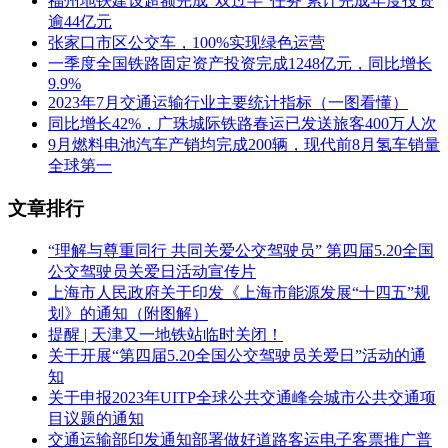
福州地铁建设超额完成“双过半”任务 累计完成年度投资
逾44亿元
张家口市区公交车，100%实现绿色运营
一季度全国铁路固定资产投资完成1248亿元，同比增长
9.9%
2023年7月交通运输行业主要统计指标（一图看懂）
同比增长42%，广珠城际铁路春运已发送旅客400万人次
9月燃料电池汽车产销均完成200辆，现代前8月氢车销量
全球第一
文章排行
“理解与尊重同行 共同关爱公交驾驶员” 第四届5.20全国
公交驾驶员关爱日活动宣传片
上海市人民政府关于印发《上海市能源发展“十四五”规
划》的通知（附图解）
提醒 | 天津又一地铁站临时关闭！
关于开展“第四届5.20全国公交驾驶员关爱日”活动的通
知
关于申报2023年UITP全球公共交通峰会城市公共交通项
目议题的通知
交通运输部印发通知部署做好道路客运电子客票推广普