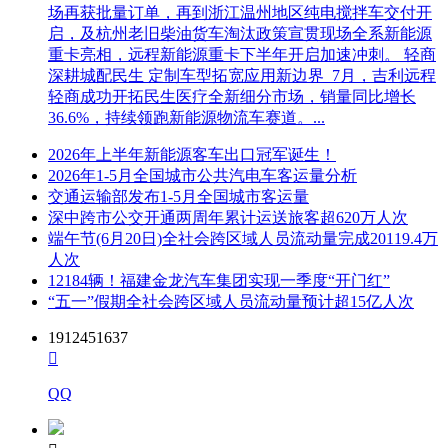
场再获批量订单，再到浙江温州地区纯电搅拌车交付开
启，及杭州老旧柴油货车淘汰政策宣贯现场全系新能源
重卡亮相，远程新能源重卡下半年开启加速冲刺。 轻商
深耕城配民生 定制车型拓宽应用新边界 7月，吉利远程
轻商成功开拓民生医疗全新细分市场，销量同比增长
36.6%，持续领跑新能源物流车赛道。...
2026年上半年新能源客车出口冠军诞生！
2026年1-5月全国城市公共汽电车客运量分析
交通运输部发布1-5月全国城市客运量
深中跨市公交开通两周年累计运送旅客超620万人次
端午节(6月20日)全社会跨区域人员流动量完成20119.4万
人次
12184辆！福建金龙汽车集团实现一季度“开门红”
“五一”假期全社会跨区域人员流动量预计超15亿人次
1912451637

QQ